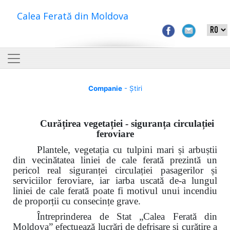
Calea Ferată din Moldova
Companie
- Știri
Curățirea vegetației - siguranța circulației
feroviare
Plantele, vegetația cu tulpini mari și arbuștii
din vecinătatea liniei de cale ferată prezintă un
pericol real siguranței circulației
pasagerilor și
serviciilor
feroviare, iar iarba uscată de-a lungul
liniei de cale ferată poate fi motivul unui incendiu
de proporții cu consecințe grave.
Întreprinderea de Stat „Calea Ferată din
Moldova” efectuează lucrări de defrișare și curățire a