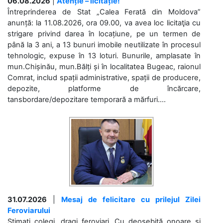
06.08.2026
|
Atenție – licitație!
Întreprinderea de Stat „Calea Ferată din Moldova”
anunță: la 11.08.2026, ora 09.00, va avea loc licitaţia cu
strigare privind darea în locațiune, pe un termen de
până la 3 ani, a 13 bunuri imobile neutilizate în procesul
tehnologic, expuse în 13 loturi. Bunurile, amplasate în
mun.Chișinău, mun.Bălți și în localitatea Bugeac, raionul
Comrat, includ spații administrative, spații de producere,
depozite, platforme de încărcare,
tansbordare/depozitare temporară a mărfuri....
31.07.2026
|
Mesaj de felicitare cu prilejul Zilei
Feroviarului
Stimați colegi, dragi feroviari, Cu deosebită onoare și