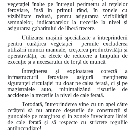
vegetației înalte pe întregul perimetru al rețelelor
feroviare, însă în primul rând, în zonele cu
vizibilitate redusă, pentru asigurarea vizibilității
semnalelor, indicatoarelor la trecerile la nivel și
asigurarea gabaritului de liberă trecere.
Utilizarea mașinii specializate a întreprinderii
pentru curățirea vegetației permite excluderea
utilizării muncii manuale, creșterea productivității și
operativității, cu efecte de reducere a timpului de
execuție și a necesarului de forță de muncă.
Întreţinerea şi exploatarea corectă a
infrastructurii feroviare asigură menţinerea
siguranţei circulaţiei nu doar pe calea ferată, ci și pe
magistralele auto, minimalizând riscurile de
accidente la trecerile la nivel de cale ferată.
Totodată, întreprinderea vine cu un apel către
cetățeni
să nu arunce deșeurile de construcții și
gunoaiele pe marginea și
în zonele învecinate
liniei
de cale ferată și să respecte cu strictețe regulile
antiincendiare!