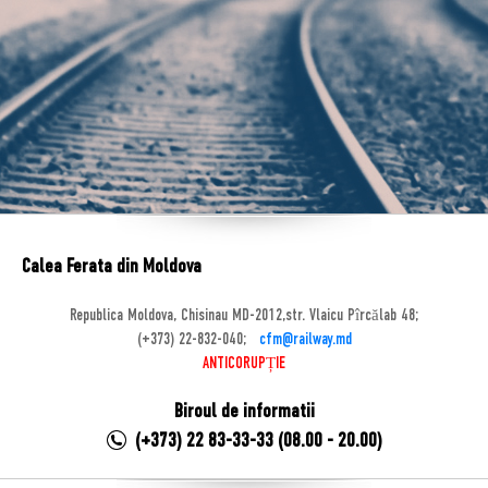
Calea Ferata din Moldova
Republica Moldova, Chisinau MD-2012,str. Vlaicu Pîrcălab 48;
(+373) 22-832-040;
cfm@railway.md
ANTICORUPȚIE
Biroul de informatii
(+373) 22 83-33-33 (08.00 - 20.00)