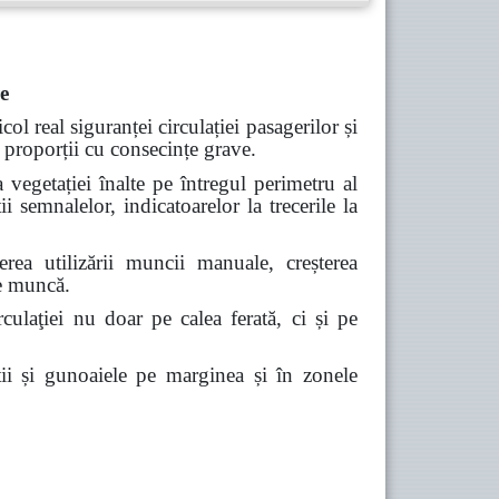
re
icol real siguranței circulației
pasagerilor și
e proporții cu consecințe grave.
 vegetației înalte pe întregul perimetru al
ii semnalelor, indicatoarelor la trecerile la
uderea
utilizării muncii manuale, creșterea
de muncă.
rculaţiei nu doar pe calea ferată, ci și pe
ii și gunoaiele pe marginea și
în zonele