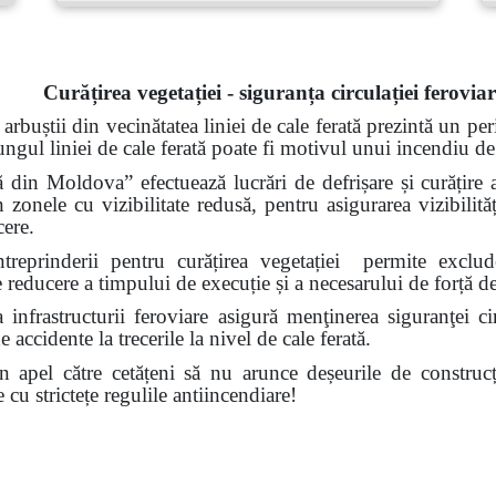
Curățirea vegetației - siguranța circulației ferovia
 arbuștii din vecinătatea liniei de cale ferată prezintă un per
lungul liniei de cale ferată poate fi motivul unui incendiu d
 din Moldova” efectuează lucrări de defrișare și curățire a
 zonele cu vizibilitate redusă, pentru asigurarea vizibilităț
cere.
întreprinderii pentru curățirea vegetației permite excl
 de reducere a timpului de execuție și a necesarului de forță 
a infrastructurii feroviare asigură menţinerea siguranţei ci
accidente la trecerile la nivel de cale ferată.
n apel către cetățeni
să nu arunce deșeurile de construcț
te cu strictețe regulile antiincendiare!