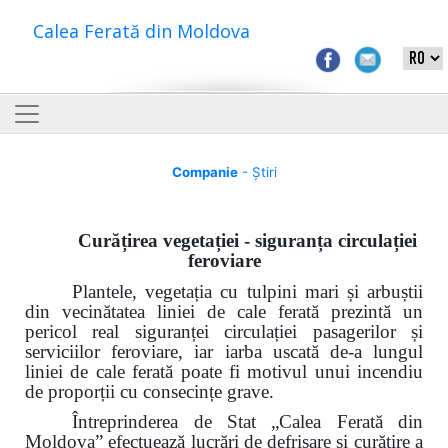
Calea Ferată din Moldova
Companie
- Știri
Curățirea vegetației - siguranța circulației
feroviare
Plantele, vegetația cu tulpini mari și arbuștii
din vecinătatea liniei de cale ferată prezintă un
pericol real siguranței circulației
pasagerilor și
serviciilor
feroviare, iar iarba uscată de-a lungul
liniei de cale ferată poate fi motivul unui incendiu
de proporții cu consecințe grave.
Întreprinderea de Stat „Calea Ferată din
Moldova” efectuează lucrări de defrișare și curățire a