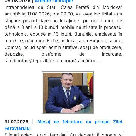
06.08.2026
|
Atenție – licitație!
Întreprinderea de Stat „Calea Ferată din Moldova”
anunță: la 11.08.2026, ora 09.00, va avea loc licitaţia cu
strigare privind darea în locațiune, pe un termen de
până la 3 ani, a 13 bunuri imobile neutilizate în procesul
tehnologic, expuse în 13 loturi. Bunurile, amplasate în
mun.Chișinău, mun.Bălți și în localitatea Bugeac, raionul
Comrat, includ spații administrative, spații de producere,
depozite, platforme de încărcare,
tansbordare/depozitare temporară a mărfuri....
31.07.2026
|
Mesaj de felicitare cu prilejul Zilei
Feroviarului
Stimați colegi, dragi feroviari, Cu deosebită onoare și