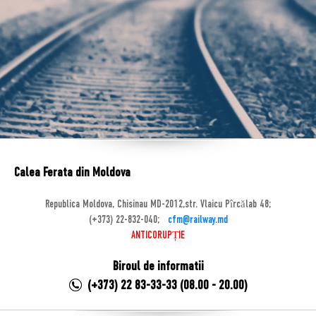
Calea Ferata din Moldova
Republica Moldova, Chisinau MD-2012,str. Vlaicu Pîrcălab 48;
(+373) 22-832-040;
cfm@railway.md
ANTICORUPȚIE
Biroul de informatii
(+373) 22 83-33-33 (08.00 - 20.00)