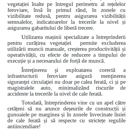
vegetației înalte pe întregul perimetru al rețelelor
feroviare, însă în primul rând, în zonele cu
vizibilitate redusă, pentru asigurarea vizibilității
semnalelor, indicatoarelor la trecerile la nivel și
asigurarea gabaritului de liberă trecere.
Utilizarea mașinii specializate a întreprinderii
pentru curățirea vegetației permite excluderea
utilizării muncii manuale, creșterea productivității și
operativității, cu efecte de reducere a timpului de
execuție și a necesarului de forță de muncă.
Întreţinerea şi exploatarea corectă a
infrastructurii feroviare asigură menţinerea
siguranţei circulaţiei nu doar pe calea ferată, ci și pe
magistralele auto, minimalizând riscurile de
accidente la trecerile la nivel de cale ferată.
Totodată, întreprinderea vine cu un apel către
cetățeni
să nu arunce deșeurile de construcții și
gunoaiele pe marginea și
în zonele învecinate
liniei
de cale ferată și să respecte cu strictețe regulile
antiincendiare!