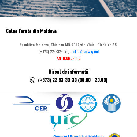
Calea Ferata din Moldova
Republica Moldova, Chisinau MD-2012,str. Vlaicu Pîrcălab 48;
(+373) 22-832-040;
cfm@railway.md
ANTICORUPȚIE
Biroul de informatii
(+373) 22 83-33-33 (08.00 - 20.00)
Guvernul Republicii Moldova