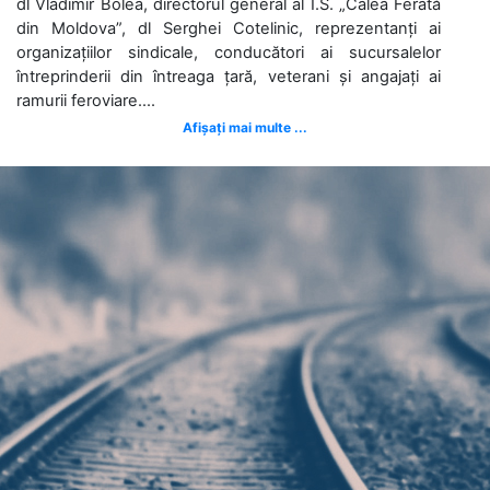
dl Vladimir Bolea, directorul general al Î.S. „Calea Ferată
din Moldova”, dl Serghei Cotelinic, reprezentanți ai
organizațiilor sindicale, conducători ai sucursalelor
întreprinderii din întreaga țară, veterani și angajați ai
ramurii feroviare....
Afișați mai multe ...