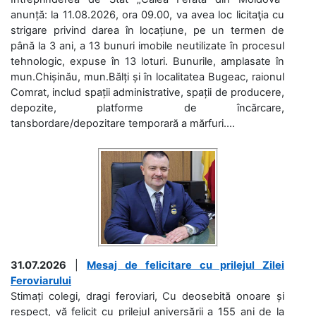
anunță: la 11.08.2026, ora 09.00, va avea loc licitaţia cu
strigare privind darea în locațiune, pe un termen de
până la 3 ani, a 13 bunuri imobile neutilizate în procesul
tehnologic, expuse în 13 loturi. Bunurile, amplasate în
mun.Chișinău, mun.Bălți și în localitatea Bugeac, raionul
Comrat, includ spații administrative, spații de producere,
depozite, platforme de încărcare,
tansbordare/depozitare temporară a mărfuri....
31.07.2026
|
Mesaj de felicitare cu prilejul Zilei
Feroviarului
Stimați colegi, dragi feroviari, Cu deosebită onoare și
respect, vă felicit cu prilejul aniversării a 155 ani de la