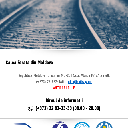
Calea Ferata din Moldova
Republica Moldova, Chisinau MD-2012,str. Vlaicu Pîrcălab 48;
(+373) 22-832-040;
cfm@railway.md
ANTICORUPȚIE
Biroul de informatii
(+373) 22 83-33-33 (08.00 - 20.00)