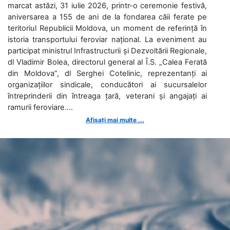
marcat astăzi, 31 iulie 2026, printr-o ceremonie festivă,
aniversarea a 155 de ani de la fondarea căii ferate pe
teritoriul Republicii Moldova, un moment de referință în
istoria transportului feroviar național. La eveniment au
participat ministrul Infrastructurii și Dezvoltării Regionale,
dl Vladimir Bolea, directorul general al Î.S. „Calea Ferată
din Moldova”, dl Serghei Cotelinic, reprezentanți ai
organizațiilor sindicale, conducători ai sucursalelor
întreprinderii din întreaga țară, veterani și angajați ai
ramurii feroviare....
Afișați mai multe ...