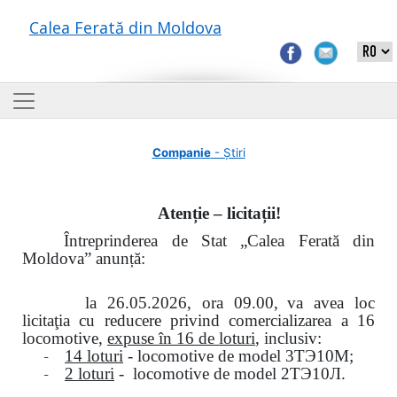
Calea Ferată din Moldova
Companie
- Știri
Atenție – licitații!
Întreprinderea de Stat „Calea Ferată din
Moldova” anunță:
la
26.05.2026, ora 09.00,
va avea loc
licitaţia cu reducere privind comercializarea a 16
locomotive,
expuse în 16 de loturi
, inclusiv:
-
14 loturi
- locomotive de model
3
ТЭ
10
М
;
-
2 loturi
- locomotive de model
2
ТЭ
10
Л
.