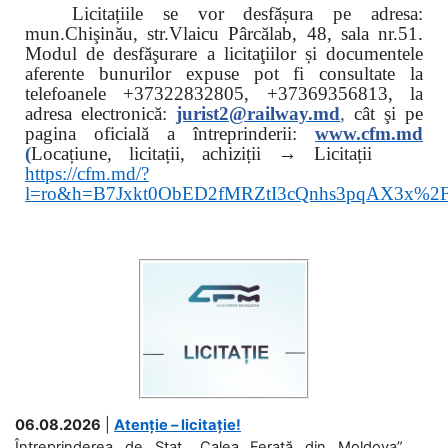
Licitațiile se vor desfășura pe adresa:
mun.Chişinău, str.Vlaicu Pârcălab, 48, sala nr.51.
Modul de desfăşurare a licitaţiilor și documentele
aferente bunurilor expuse pot fi consultate la
telefoanele
+37322832805, +37369356813, la
adresa electronică:
jurist2@railway.md
,
cât şi
pe
pagina oficială a întreprinderii:
www.
cfm.md
(
Locațiune, licitații, achiziții → Licitații
https://cfm.md/?
l=ro&h=B7Jxkt0ObED2fMRZtI3cQnhs3pqAX3x%
06.08.2026
|
Atenție – licitație!
Întreprinderea de Stat „Calea Ferată din Moldova”