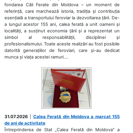
fondarea Căii Ferate din Moldova – un moment de
referință, care marchează istoria, tradiția și contribuția
esențială a transportului feroviar la dezvoltarea țării. De-
a lungul acestor 155 ani, calea ferată a unit oameni și
localități, a susținut economia țării și a reprezentat un
simbol al responsabilității, disciplinei și
profesionalismului. Toate aceste realizări au fost posibile
datorită generațiilor de feroviari, care și-au dedicat
munca și viața acestei ramuri....
31.07.2026
|
Calea Ferată din Moldova a marcat 155
de ani de activitate
Întreprinderea de Stat „Calea Ferată din Moldova” a