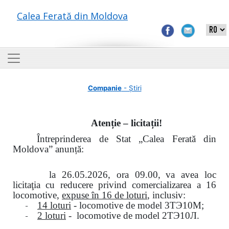
Calea Ferată din Moldova
Companie
- Știri
Atenție – licitații!
Întreprinderea de Stat „Calea Ferată din
Moldova” anunță:
la
26.05.2026, ora 09.00,
va avea loc
licitaţia cu reducere privind comercializarea a 16
locomotive,
expuse în 16 de loturi
, inclusiv:
-
14 loturi
- locomotive de model
3
ТЭ
10
М
;
-
2 loturi
- locomotive de model
2
ТЭ
10
Л
.