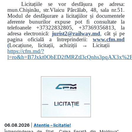
Licitațiile se vor desfășura pe adresa:
mun.Chişinău, str.Vlaicu Pârcălab, 48, sala nr.51.
Modul de desfăşurare a licitaţiilor și documentele
aferente bunurilor expuse pot fi consultate la
telefoanele
+37322832805, +37369356813, la
adresa electronică:
jurist2@railway.md
,
cât şi
pe
pagina oficială a întreprinderii:
www.
cfm.md
(
Locațiune, licitații, achiziții → Licitații
https://cfm.md/?
l=ro&h=B7Jxkt0ObED2fMRZtI3cQnhs3pqAX3x%
06.08.2026
|
Atenție – licitație!
Întreprinderea de Stat „Calea Ferată din Moldova”