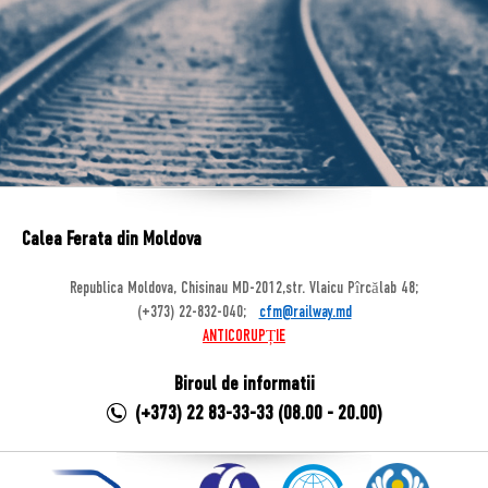
Calea Ferata din Moldova
Republica Moldova, Chisinau MD-2012,str. Vlaicu Pîrcălab 48;
(+373) 22-832-040;
cfm@railway.md
ANTICORUPȚIE
Biroul de informatii
(+373) 22 83-33-33 (08.00 - 20.00)