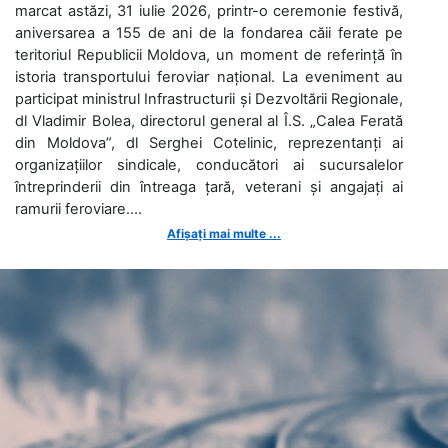
marcat astăzi, 31 iulie 2026, printr-o ceremonie festivă,
aniversarea a 155 de ani de la fondarea căii ferate pe
teritoriul Republicii Moldova, un moment de referință în
istoria transportului feroviar național. La eveniment au
participat ministrul Infrastructurii și Dezvoltării Regionale,
dl Vladimir Bolea, directorul general al Î.S. „Calea Ferată
din Moldova”, dl Serghei Cotelinic, reprezentanți ai
organizațiilor sindicale, conducători ai sucursalelor
întreprinderii din întreaga țară, veterani și angajați ai
ramurii feroviare....
Afișați mai multe ...