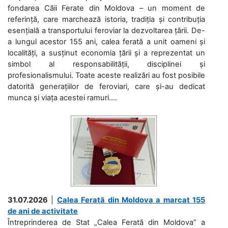
fondarea Căii Ferate din Moldova – un moment de
referință, care marchează istoria, tradiția și contribuția
esențială a transportului feroviar la dezvoltarea țării. De-
a lungul acestor 155 ani, calea ferată a unit oameni și
localități, a susținut economia țării și a reprezentat un
simbol al responsabilității, disciplinei și
profesionalismului. Toate aceste realizări au fost posibile
datorită generațiilor de feroviari, care și-au dedicat
munca și viața acestei ramuri....
31.07.2026
|
Calea Ferată din Moldova a marcat 155
de ani de activitate
Întreprinderea de Stat „Calea Ferată din Moldova” a