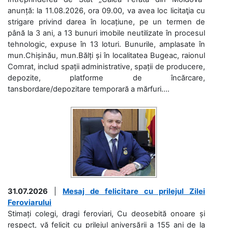
anunță: la 11.08.2026, ora 09.00, va avea loc licitaţia cu
strigare privind darea în locațiune, pe un termen de
până la 3 ani, a 13 bunuri imobile neutilizate în procesul
tehnologic, expuse în 13 loturi. Bunurile, amplasate în
mun.Chișinău, mun.Bălți și în localitatea Bugeac, raionul
Comrat, includ spații administrative, spații de producere,
depozite, platforme de încărcare,
tansbordare/depozitare temporară a mărfuri....
31.07.2026
|
Mesaj de felicitare cu prilejul Zilei
Feroviarului
Stimați colegi, dragi feroviari, Cu deosebită onoare și
respect, vă felicit cu prilejul aniversării a 155 ani de la