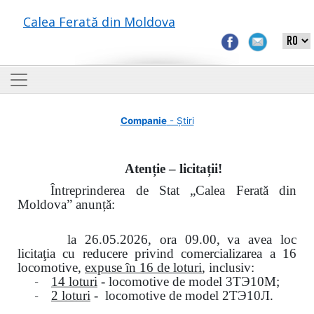
Calea Ferată din Moldova
Companie
- Știri
Atenție – licitații!
Întreprinderea de Stat „Calea Ferată din
Moldova” anunță:
la
26.05.2026, ora 09.00,
va avea loc
licitaţia cu reducere privind comercializarea a 16
locomotive,
expuse în 16 de loturi
, inclusiv:
-
14 loturi
- locomotive de model
3
ТЭ
10
М
;
-
2 loturi
- locomotive de model
2
ТЭ
10
Л
.