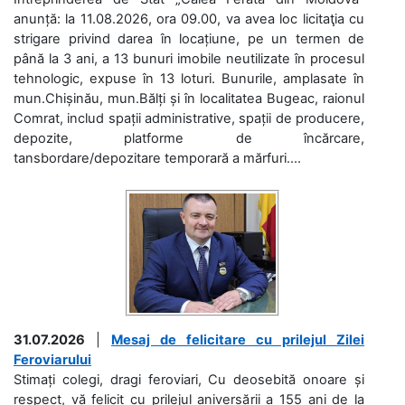
anunță: la 11.08.2026, ora 09.00, va avea loc licitaţia cu
strigare privind darea în locațiune, pe un termen de
până la 3 ani, a 13 bunuri imobile neutilizate în procesul
tehnologic, expuse în 13 loturi. Bunurile, amplasate în
mun.Chișinău, mun.Bălți și în localitatea Bugeac, raionul
Comrat, includ spații administrative, spații de producere,
depozite, platforme de încărcare,
tansbordare/depozitare temporară a mărfuri....
31.07.2026
|
Mesaj de felicitare cu prilejul Zilei
Feroviarului
Stimați colegi, dragi feroviari, Cu deosebită onoare și
respect, vă felicit cu prilejul aniversării a 155 ani de la