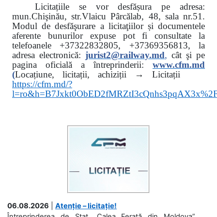
Licitațiile se vor desfășura pe adresa:
mun.Chişinău, str.Vlaicu Pârcălab, 48, sala nr.51.
Modul de desfăşurare a licitaţiilor și documentele
aferente bunurilor expuse pot fi consultate la
telefoanele
+37322832805, +37369356813, la
adresa electronică:
jurist2@railway.md
,
cât şi
pe
pagina oficială a întreprinderii:
www.
cfm.md
(
Locațiune, licitații, achiziții → Licitații
https://cfm.md/?
l=ro&h=B7Jxkt0ObED2fMRZtI3cQnhs3pqAX3x%
06.08.2026
|
Atenție – licitație!
Întreprinderea de Stat „Calea Ferată din Moldova”