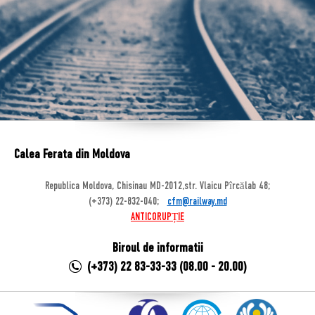
Calea Ferata din Moldova
Republica Moldova, Chisinau MD-2012,str. Vlaicu Pîrcălab 48;
(+373) 22-832-040;
cfm@railway.md
ANTICORUPȚIE
Biroul de informatii
(+373) 22 83-33-33 (08.00 - 20.00)