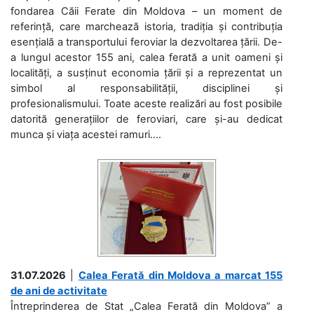
fondarea Căii Ferate din Moldova – un moment de
referință, care marchează istoria, tradiția și contribuția
esențială a transportului feroviar la dezvoltarea țării. De-
a lungul acestor 155 ani, calea ferată a unit oameni și
localități, a susținut economia țării și a reprezentat un
simbol al responsabilității, disciplinei și
profesionalismului. Toate aceste realizări au fost posibile
datorită generațiilor de feroviari, care și-au dedicat
munca și viața acestei ramuri....
31.07.2026
|
Calea Ferată din Moldova a marcat 155
de ani de activitate
Întreprinderea de Stat „Calea Ferată din Moldova” a