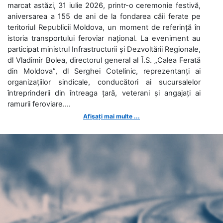
marcat astăzi, 31 iulie 2026, printr-o ceremonie festivă,
aniversarea a 155 de ani de la fondarea căii ferate pe
teritoriul Republicii Moldova, un moment de referință în
istoria transportului feroviar național. La eveniment au
participat ministrul Infrastructurii și Dezvoltării Regionale,
dl Vladimir Bolea, directorul general al Î.S. „Calea Ferată
din Moldova”, dl Serghei Cotelinic, reprezentanți ai
organizațiilor sindicale, conducători ai sucursalelor
întreprinderii din întreaga țară, veterani și angajați ai
ramurii feroviare....
Afișați mai multe ...