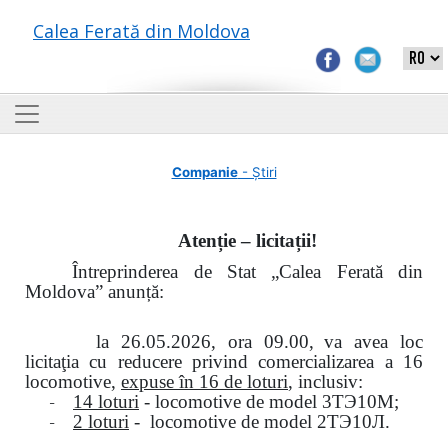
Calea Ferată din Moldova
Companie
- Știri
Atenție – licitații!
Întreprinderea de Stat „Calea Ferată din
Moldova” anunță:
la
26.05.2026, ora 09.00,
va avea loc
licitaţia cu reducere privind comercializarea a 16
locomotive,
expuse în 16 de loturi
, inclusiv:
-
14 loturi
- locomotive de model
3
ТЭ
10
М
;
-
2 loturi
- locomotive de model
2
ТЭ
10
Л
.