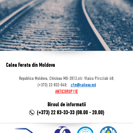
Calea Ferata din Moldova
Republica Moldova, Chisinau MD-2012,str. Vlaicu Pîrcălab 48;
(+373) 22-832-040;
cfm@railway.md
ANTICORUPȚIE
Biroul de informatii
(+373) 22 83-33-33 (08.00 - 20.00)