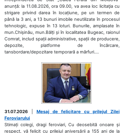
anunță: la 11.08.2026, ora 09.00, va avea loc licitaţia cu
strigare privind darea în locațiune, pe un termen de
până la 3 ani, a 13 bunuri imobile neutilizate în procesul
tehnologic, expuse în 13 loturi. Bunurile, amplasate în
mun.Chișinău, mun.Bălți și în localitatea Bugeac, raionul
Comrat, includ spații administrative, spații de producere,
depozite, platforme de încărcare,
tansbordare/depozitare temporară a mărfuri....
31.07.2026
|
Mesaj de felicitare cu prilejul Zilei
Feroviarului
Stimați colegi, dragi feroviari, Cu deosebită onoare și
respect, vă felicit cu prilejul aniversării a 155 ani de la