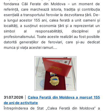
fondarea Căii Ferate din Moldova – un moment de
referință, care marchează istoria, tradiția și contribuția
esențială a transportului feroviar la dezvoltarea țării. De-
a lungul acestor 155 ani, calea ferată a unit oameni și
localități, a susținut economia țării și a reprezentat un
simbol al responsabilității, disciplinei și
profesionalismului. Toate aceste realizări au fost posibile
datorită generațiilor de feroviari, care și-au dedicat
munca și viața acestei ramuri....
31.07.2026
|
Calea Ferată din Moldova a marcat 155
de ani de activitate
Întreprinderea de Stat „Calea Ferată din Moldova” a