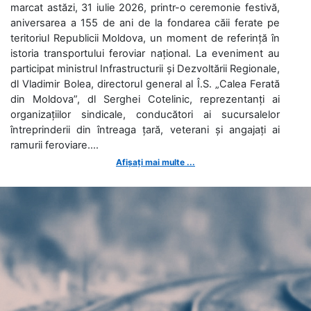
marcat astăzi, 31 iulie 2026, printr-o ceremonie festivă,
aniversarea a 155 de ani de la fondarea căii ferate pe
teritoriul Republicii Moldova, un moment de referință în
istoria transportului feroviar național. La eveniment au
participat ministrul Infrastructurii și Dezvoltării Regionale,
dl Vladimir Bolea, directorul general al Î.S. „Calea Ferată
din Moldova”, dl Serghei Cotelinic, reprezentanți ai
organizațiilor sindicale, conducători ai sucursalelor
întreprinderii din întreaga țară, veterani și angajați ai
ramurii feroviare....
Afișați mai multe ...