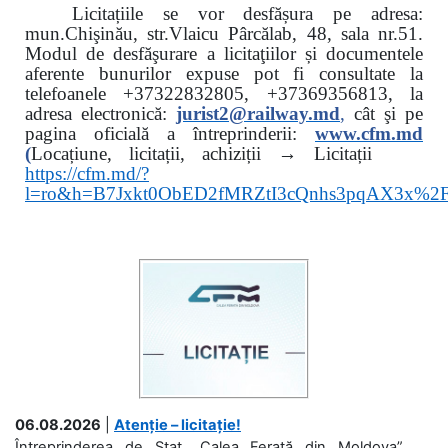
Licitațiile se vor desfășura pe adresa:
mun.Chişinău, str.Vlaicu Pârcălab, 48, sala nr.51.
Modul de desfăşurare a licitaţiilor și documentele
aferente bunurilor expuse pot fi consultate la
telefoanele
+37322832805, +37369356813, la
adresa electronică:
jurist2@railway.md
,
cât şi
pe
pagina oficială a întreprinderii:
www.
cfm.md
(
Locațiune, licitații, achiziții → Licitații
https://cfm.md/?
l=ro&h=B7Jxkt0ObED2fMRZtI3cQnhs3pqAX3x%
06.08.2026
|
Atenție – licitație!
Întreprinderea de Stat „Calea Ferată din Moldova”