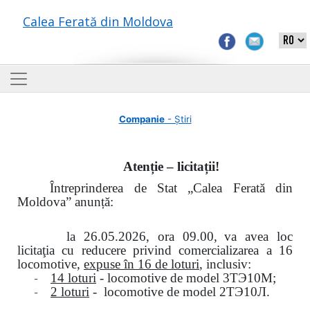
Calea Ferată din Moldova
Companie
- Știri
Atenție – licitații!
Întreprinderea de Stat „Calea Ferată din
Moldova” anunță:
la
26.05.2026, ora 09.00,
va avea loc
licitaţia cu reducere privind comercializarea a 16
locomotive,
expuse în 16 de loturi
, inclusiv:
-
14 loturi
- locomotive de model
3
ТЭ
10
М
;
-
2 loturi
- locomotive de model
2
ТЭ
10
Л
.