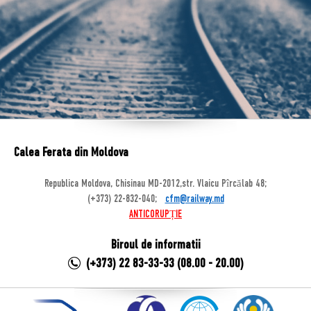
Calea Ferata din Moldova
Republica Moldova, Chisinau MD-2012,str. Vlaicu Pîrcălab 48;
(+373) 22-832-040;
cfm@railway.md
ANTICORUPȚIE
Biroul de informatii
(+373) 22 83-33-33 (08.00 - 20.00)