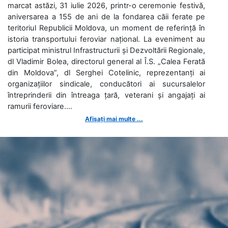
marcat astăzi, 31 iulie 2026, printr-o ceremonie festivă,
aniversarea a 155 de ani de la fondarea căii ferate pe
teritoriul Republicii Moldova, un moment de referință în
istoria transportului feroviar național. La eveniment au
participat ministrul Infrastructurii și Dezvoltării Regionale,
dl Vladimir Bolea, directorul general al Î.S. „Calea Ferată
din Moldova”, dl Serghei Cotelinic, reprezentanți ai
organizațiilor sindicale, conducători ai sucursalelor
întreprinderii din întreaga țară, veterani și angajați ai
ramurii feroviare....
Afișați mai multe ...