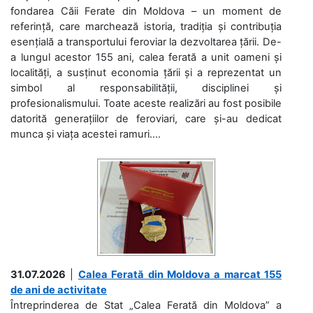
fondarea Căii Ferate din Moldova – un moment de
referință, care marchează istoria, tradiția și contribuția
esențială a transportului feroviar la dezvoltarea țării. De-
a lungul acestor 155 ani, calea ferată a unit oameni și
localități, a susținut economia țării și a reprezentat un
simbol al responsabilității, disciplinei și
profesionalismului. Toate aceste realizări au fost posibile
datorită generațiilor de feroviari, care și-au dedicat
munca și viața acestei ramuri....
31.07.2026
|
Calea Ferată din Moldova a marcat 155
de ani de activitate
Întreprinderea de Stat „Calea Ferată din Moldova” a