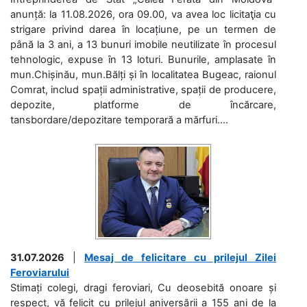
anunță: la 11.08.2026, ora 09.00, va avea loc licitaţia cu
strigare privind darea în locațiune, pe un termen de
până la 3 ani, a 13 bunuri imobile neutilizate în procesul
tehnologic, expuse în 13 loturi. Bunurile, amplasate în
mun.Chișinău, mun.Bălți și în localitatea Bugeac, raionul
Comrat, includ spații administrative, spații de producere,
depozite, platforme de încărcare,
tansbordare/depozitare temporară a mărfuri....
31.07.2026
|
Mesaj de felicitare cu prilejul Zilei
Feroviarului
Stimați colegi, dragi feroviari, Cu deosebită onoare și
respect, vă felicit cu prilejul aniversării a 155 ani de la