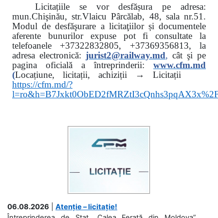
Licitațiile se vor desfășura pe adresa:
mun.Chişinău, str.Vlaicu Pârcălab, 48, sala nr.51.
Modul de desfăşurare a licitaţiilor și documentele
aferente bunurilor expuse pot fi consultate la
telefoanele
+37322832805, +37369356813, la
adresa electronică:
jurist2@railway.md
,
cât şi
pe
pagina oficială a întreprinderii:
www.
cfm.md
(
Locațiune, licitații, achiziții → Licitații
https://cfm.md/?
l=ro&h=B7Jxkt0ObED2fMRZtI3cQnhs3pqAX3x%
06.08.2026
|
Atenție – licitație!
Întreprinderea de Stat „Calea Ferată din Moldova”