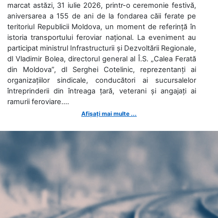
marcat astăzi, 31 iulie 2026, printr-o ceremonie festivă,
aniversarea a 155 de ani de la fondarea căii ferate pe
teritoriul Republicii Moldova, un moment de referință în
istoria transportului feroviar național. La eveniment au
participat ministrul Infrastructurii și Dezvoltării Regionale,
dl Vladimir Bolea, directorul general al Î.S. „Calea Ferată
din Moldova”, dl Serghei Cotelinic, reprezentanți ai
organizațiilor sindicale, conducători ai sucursalelor
întreprinderii din întreaga țară, veterani și angajați ai
ramurii feroviare....
Afișați mai multe ...