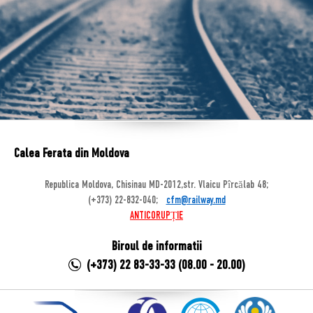
Calea Ferata din Moldova
Republica Moldova, Chisinau MD-2012,str. Vlaicu Pîrcălab 48;
(+373) 22-832-040;
cfm@railway.md
ANTICORUPȚIE
Biroul de informatii
(+373) 22 83-33-33 (08.00 - 20.00)