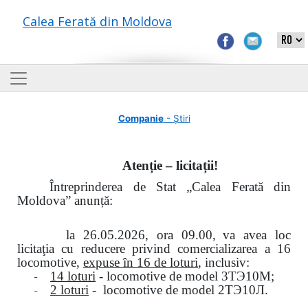
Calea Ferată din Moldova
Companie
- Știri
Atenție – licitații!
Întreprinderea de Stat „Calea Ferată din
Moldova” anunță:
la
26.05.2026, ora 09.00,
va avea loc
licitaţia cu reducere privind comercializarea a 16
locomotive,
expuse în 16 de loturi
, inclusiv:
-
14 loturi
- locomotive de model
3
ТЭ
10
М
;
-
2 loturi
- locomotive de model
2
ТЭ
10
Л
.