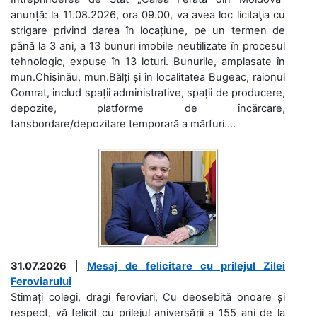
anunță: la 11.08.2026, ora 09.00, va avea loc licitaţia cu
strigare privind darea în locațiune, pe un termen de
până la 3 ani, a 13 bunuri imobile neutilizate în procesul
tehnologic, expuse în 13 loturi. Bunurile, amplasate în
mun.Chișinău, mun.Bălți și în localitatea Bugeac, raionul
Comrat, includ spații administrative, spații de producere,
depozite, platforme de încărcare,
tansbordare/depozitare temporară a mărfuri....
31.07.2026
|
Mesaj de felicitare cu prilejul Zilei
Feroviarului
Stimați colegi, dragi feroviari, Cu deosebită onoare și
respect, vă felicit cu prilejul aniversării a 155 ani de la