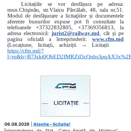
Licitațiile se vor desfășura pe adresa:
mun.Chişinău, str.Vlaicu Pârcălab, 48, sala nr.51.
Modul de desfăşurare a licitaţiilor și documentele
aferente bunurilor expuse pot fi consultate la
telefoanele
+37322832805, +37369356813, la
adresa electronică:
jurist2@railway.md
,
cât şi
pe
pagina oficială a întreprinderii:
www.
cfm.md
(
Locațiune, licitații, achiziții → Licitații
https://cfm.md/?
l=ro&h=B7Jxkt0ObED2fMRZtI3cQnhs3pqAX3x%
06.08.2026
|
Atenție – licitație!
Întreprinderea de Stat „Calea Ferată din Moldova”