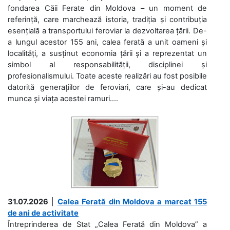
fondarea Căii Ferate din Moldova – un moment de
referință, care marchează istoria, tradiția și contribuția
esențială a transportului feroviar la dezvoltarea țării. De-
a lungul acestor 155 ani, calea ferată a unit oameni și
localități, a susținut economia țării și a reprezentat un
simbol al responsabilității, disciplinei și
profesionalismului. Toate aceste realizări au fost posibile
datorită generațiilor de feroviari, care și-au dedicat
munca și viața acestei ramuri....
31.07.2026
|
Calea Ferată din Moldova a marcat 155
de ani de activitate
Întreprinderea de Stat „Calea Ferată din Moldova” a