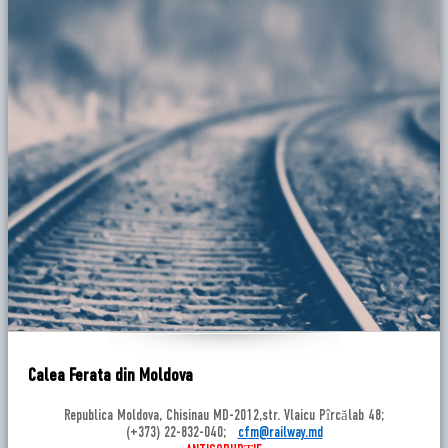
Calea Ferata din Moldova
Republica Moldova, Chisinau MD-2012,str. Vlaicu Pîrcălab 48;
(+373) 22-832-040;
cfm@railway.md