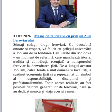
31.07.2026
|
Mesaj de felicitare cu prilejul Zilei
Feroviarului
Stimați colegi, dragi feroviari, Cu deosebită
onoare și respect, vă felicit cu prilejul aniversării
a 155 ani de la fondarea Căii Ferate din Moldova
– un moment de referință, care marchează istoria,
tradiția și contribuția esențială a transportului
feroviar la dezvoltarea țării. De-a lungul acestor
155 ani, calea ferată a unit oameni și localități, a
susținut economia țării și a reprezentat un simbol
al responsabilității, disciplinei și
profesionalismului. Toate aceste realizări au fost
posibile datorită generațiilor de feroviari, care și-
au dedicat munca și viața acestei ramuri....