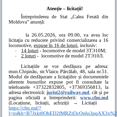
Atenție – licitații!
Întreprinderea de Stat „Calea Ferată din
Moldova” anunță:
la
26.05.2026, ora 09.00,
va avea loc
licitaţia cu reducere privind comercializarea a 16
locomotive,
expuse în 16 de loturi
, inclusiv:
-
14 loturi
- locomotive de model
3
ТЭ
10
М
;
-
2 loturi
- locomotive de model
2
ТЭ
10
Л
.
Licitațiile se vor desfășura pe adresa:
mun.Chişinău, str.Vlaicu Pârcălab, 48, sala nr.51.
Modul de desfăşurare a licitaţiilor și documentele
aferente bunurilor expuse pot fi consultate la
telefoanele
+37322832805, +37369356813, la
adresa electronică:
jurist2@railway.md
,
cât şi
pe
pagina oficială a întreprinderii:
www.
cfm.md
(
Locațiune, licitații, achiziții → Licitații
https://cfm.md/?
l=ro&h=B7Jxkt0ObED2fMRZtI3cQnhs3pqAX3x