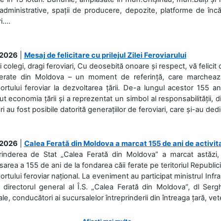
 administrative, spații de producere, depozite, platforme de în
....
.2026
|
Mesaj de felicitare cu prilejul Zilei Feroviarului
i colegi, dragi feroviari, Cu deosebită onoare și respect, vă felicit 
Ferate din Moldova – un moment de referință, care marchează is
ortului feroviar la dezvoltarea țării. De-a lungul acestor 155 ani
ut economia țării și a reprezentat un simbol al responsabilității, d
ări au fost posibile datorită generațiilor de feroviari, care și-au ded
.2026
|
Calea Ferată din Moldova a marcat 155 de ani de activit
prinderea de Stat „Calea Ferată din Moldova” a marcat astăzi, 
sarea a 155 de ani de la fondarea căii ferate pe teritoriul Republi
ortului feroviar național. La eveniment au participat ministrul Infras
 directorul general al Î.S. „Calea Ferată din Moldova”, dl Serghe
ale, conducători ai sucursalelor întreprinderii din întreaga țară, veter