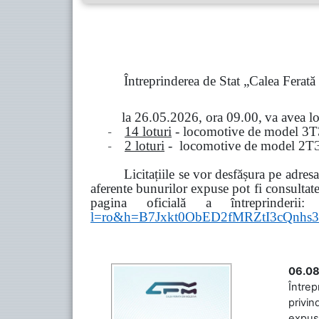
Întreprinderea de Stat „Calea Ferat
la
26.05.2026, ora 09.00,
va avea l
-
14 loturi
- locomotive de model
3
Т
-
2 loturi
- locomotive de model
2
Т
Licitațiile se vor desfășura pe adre
aferente bunurilor expuse pot fi consultat
pagina oficială a întreprinderii:
l=ro&h=B7Jxkt0ObED2fMRZtI3cQn
06.08
Întrep
privin
expuse