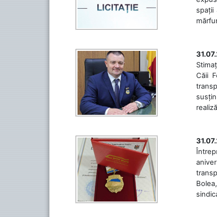
spații
mărfuri
31.07
Stimaț
Căii 
transp
susțin
realiz
31.07
Între
aniver
transp
Bolea,
sindic