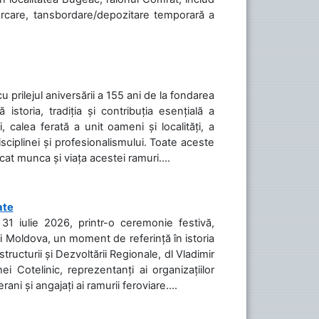
cărcare, tansbordare/depozitare temporară a
cu prilejul aniversării a 155 ani de la fondarea
toria, tradiția și contribuția esențială a
, calea ferată a unit oameni și localități, a
isciplinei și profesionalismului. Toate aceste
icat munca și viața acestei ramuri....
ate
31 iulie 2026, printr-o ceremonie festivă,
cii Moldova, un moment de referință în istoria
tructurii și Dezvoltării Regionale, dl Vladimir
i Cotelinic, reprezentanți ai organizațiilor
ani și angajați ai ramurii feroviare....