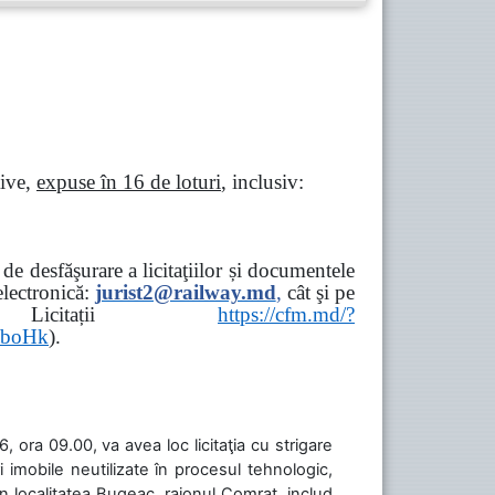
tive,
expuse în 16 de loturi
, inclusiv:
e desfăşurare a licitaţiilor și documentele
ectronică:
jurist2@railway.md
,
cât şi
pe
iziții → Licitații
https://cfm.md/?
aboHk
).
 ora 09.00, va avea loc licitaţia cu strigare
 imobile neutilizate în procesul tehnologic,
în localitatea Bugeac, raionul Comrat, includ