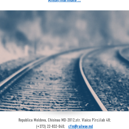
Afișați mai multe ...
Republica Moldova, Chisinau MD-2012,str. Vlaicu Pîrcălab 48;
(+373) 22-832-040;
cfm@railway.md