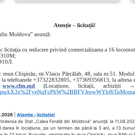
Atenție – licitații!
ă din Moldova” anunță:
oc
licitaţia cu reducere privind comercializarea a 16 locomo
Э
10
М
;
Э
10
Л
.
sa: mun.Chişinău, str.Vlaicu Pârcălab, 48, sala nr.51.
Modul d
e la
telefoanele
+37322832805, +37369356813, la adresa el
www.
cfm.md
(
Locațiune, licitații, ach
hs3pqAX3x%2FyeNqFcP6W%2BBFVJrowWYhf6TuMom
.2026
|
Atenție – licitație!
rinderea de Stat „Calea Ferată din Moldova” anunță: la 11.08.2026,
d darea în locațiune, pe un termen de până la 3 ani, a 13 bunuri
 în 13 loturi. Bunurile, amplasate în mun.Chișinău, mun.Bălți și 