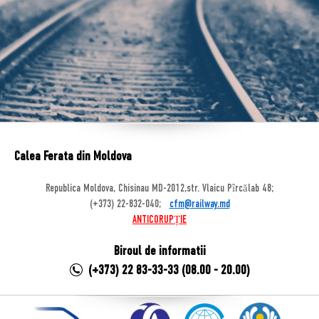
Calea Ferata din Moldova
Republica Moldova, Chisinau MD-2012,str. Vlaicu Pîrcălab 48;
(+373) 22-832-040;
cfm@railway.md
ANTICORUPȚIE
Biroul de informatii
(+373) 22 83-33-33 (08.00 - 20.00)