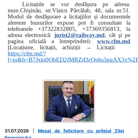
Licitațiile se vor desfășura pe adresa:
mun.Chişinău, str.Vlaicu Pârcălab, 48, sala nr.51.
Modul de desfăşurare a licitaţiilor și documentele
aferente bunurilor expuse pot fi consultate la
telefoanele
+37322832805, +37369356813, la
adresa electronică:
jurist2@railway.md
,
cât şi
pe
pagina oficială a întreprinderii:
www.
cfm.md
(
Locațiune, licitații, achiziții → Licitații
https://cfm.md/?
l=ro&h=B7Jxkt0ObED2fMRZtI3cQnhs3pqAX3x%
31.07.2026
|
Mesaj de felicitare cu prilejul Zilei
Feroviarului