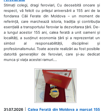
Stimați colegi, dragi feroviari, Cu deosebită onoare și
respect, vă felicit cu prilejul aniversării a 155 ani de la
fondarea Căii Ferate din Moldova – un moment de
referință, care marchează istoria, tradiția și contribuția
esențială a transportului feroviar la dezvoltarea țării. De-
a lungul acestor 155 ani, calea ferată a unit oameni și
localități, a susținut economia țării și a reprezentat un
simbol al responsabilității, disciplinei și
profesionalismului. Toate aceste realizări au fost posibile
datorită generațiilor de feroviari, care și-au dedicat
munca și viața acestei ramuri....
31.07.2026
|
Calea Ferată din Moldova a marcat 155