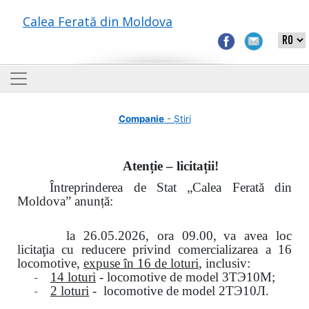
Calea Ferată din Moldova
Companie
- Știri
Atenție – licitații!
Întreprinderea de Stat „Calea Ferată din
Moldova” anunță:
la
26.05.2026, ora 09.00,
va avea loc
licitaţia cu reducere privind comercializarea a 16
locomotive,
expuse în 16 de loturi
, inclusiv:
-
14 loturi
- locomotive de model
3
ТЭ
10
М
;
-
2 loturi
- locomotive de model
2
ТЭ
10
Л
.