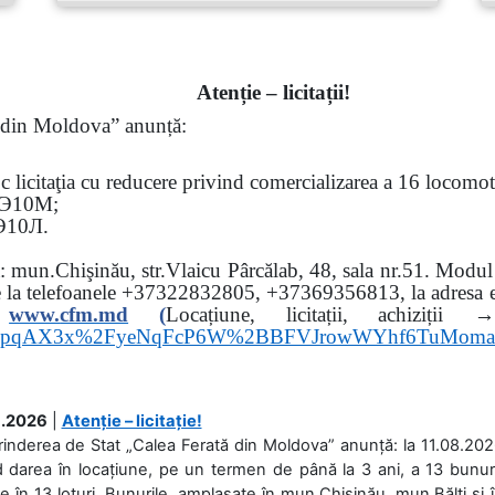
Atenție – licitații!
ă din Moldova” anunță:
oc
licitaţia cu reducere privind comercializarea a 16 locomo
Э
10
М
;
Э
10
Л
.
sa: mun.Chişinău, str.Vlaicu Pârcălab, 48, sala nr.51.
Modul d
e la
telefoanele
+37322832805, +37369356813, la adresa el
www.
cfm.md
(
Locațiune, licitații, ach
hs3pqAX3x%2FyeNqFcP6W%2BBFVJrowWYhf6TuMom
.2026
|
Atenție – licitație!
rinderea de Stat „Calea Ferată din Moldova” anunță: la 11.08.2026,
d darea în locațiune, pe un termen de până la 3 ani, a 13 bunuri
 în 13 loturi. Bunurile, amplasate în mun.Chișinău, mun.Bălți și 