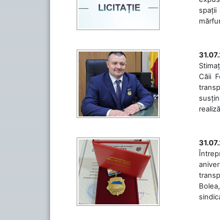
spații
mărfuri
31.07
Stimaț
Căii 
transp
susțin
realiz
31.07
Între
aniver
transp
Bolea,
sindic