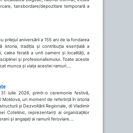
cărcare, tansbordare/depozitare temporară a
cu prilejul aniversării a 155 ani de la fondarea
toria, tradiția și contribuția esențială a
, calea ferată a unit oameni și localități, a
isciplinei și profesionalismului. Toate aceste
icat munca și viața acestei ramuri....
ate
31 iulie 2026, printr-o ceremonie festivă,
cii Moldova, un moment de referință în istoria
tructurii și Dezvoltării Regionale, dl Vladimir
i Cotelinic, reprezentanți ai organizațiilor
ani și angajați ai ramurii feroviare....