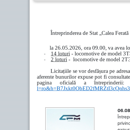
Întreprinderea de Stat „Calea Ferat
la
26.05.2026, ora 09.00,
va avea l
-
14 loturi
- locomotive de model
3
Т
-
2 loturi
- locomotive de model
2
Т
Licitațiile se vor desfășura pe adre
aferente bunurilor expuse pot fi consultat
pagina oficială a întreprinderii:
l=ro&h=B7Jxkt0ObED2fMRZtI3cQn
06.08
Întrep
privin
expuse