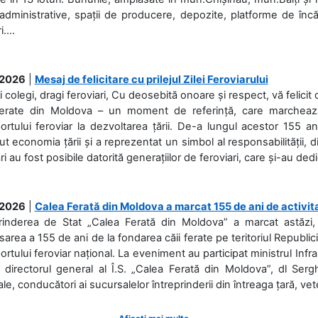
 administrative, spații de producere, depozite, platforme de în
....
.2026
|
Mesaj de felicitare cu prilejul Zilei Feroviarului
i colegi, dragi feroviari, Cu deosebită onoare și respect, vă felicit 
Ferate din Moldova – un moment de referință, care marchează is
ortului feroviar la dezvoltarea țării. De-a lungul acestor 155 ani
ut economia țării și a reprezentat un simbol al responsabilității, d
ări au fost posibile datorită generațiilor de feroviari, care și-au ded
.2026
|
Calea Ferată din Moldova a marcat 155 de ani de activit
prinderea de Stat „Calea Ferată din Moldova” a marcat astăzi, 
sarea a 155 de ani de la fondarea căii ferate pe teritoriul Republi
ortului feroviar național. La eveniment au participat ministrul Infras
 directorul general al Î.S. „Calea Ferată din Moldova”, dl Serghe
ale, conducători ai sucursalelor întreprinderii din întreaga țară, veter