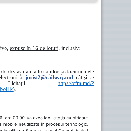
tive,
expuse în 16 de loturi
, inclusiv:
e desfăşurare a licitaţiilor și documentele
ectronică:
jurist2@railway.md
,
cât şi
pe
iziții → Licitații
https://cfm.md/?
aboHk
).
 ora 09.00, va avea loc licitaţia cu strigare
 imobile neutilizate în procesul tehnologic,
în localitatea Bugeac, raionul Comrat, includ