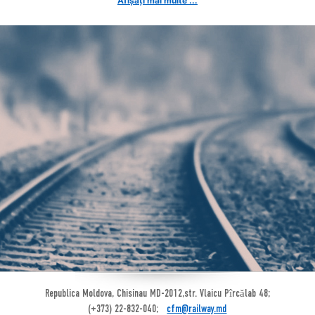
Afișați mai multe ...
Republica Moldova, Chisinau MD-2012,str. Vlaicu Pîrcălab 48;
(+373) 22-832-040;
cfm@railway.md