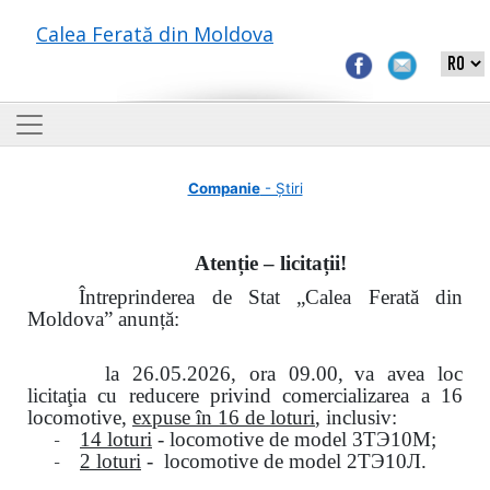
Calea Ferată din Moldova
Companie
- Știri
Atenție – licitații!
Întreprinderea de Stat „Calea Ferată din
Moldova” anunță:
la
26.05.2026, ora 09.00,
va avea loc
licitaţia cu reducere privind comercializarea a 16
locomotive,
expuse în 16 de loturi
, inclusiv:
-
14 loturi
- locomotive de model
3
ТЭ
10
М
;
-
2 loturi
- locomotive de model
2
ТЭ
10
Л
.