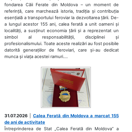
fondarea Căii Ferate din Moldova – un moment de
referință, care marchează istoria, tradiția și contribuția
esențială a transportului feroviar la dezvoltarea țării. De-
a lungul acestor 155 ani, calea ferată a unit oameni și
localități, a susținut economia țării și a reprezentat un
simbol al responsabilității, disciplinei și
profesionalismului. Toate aceste realizări au fost posibile
datorită generațiilor de feroviari, care și-au dedicat
munca și viața acestei ramuri....
31.07.2026
|
Calea Ferată din Moldova a marcat 155
de ani de activitate
Întreprinderea de Stat „Calea Ferată din Moldova” a