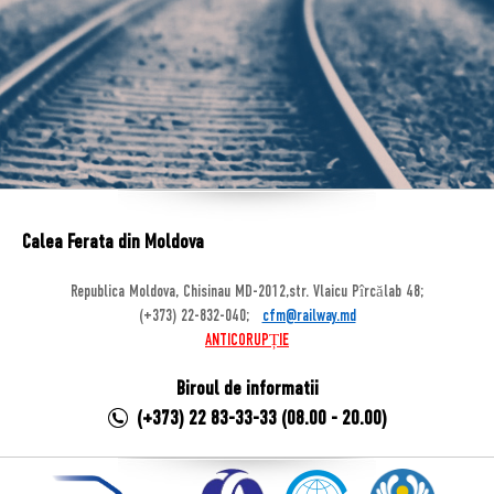
Calea Ferata din Moldova
Republica Moldova, Chisinau MD-2012,str. Vlaicu Pîrcălab 48;
(+373) 22-832-040;
cfm@railway.md
ANTICORUPȚIE
Biroul de informatii
(+373) 22 83-33-33 (08.00 - 20.00)