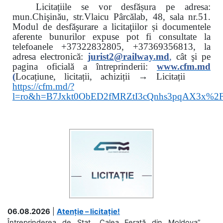
Licitațiile se vor desfășura pe adresa:
mun.Chişinău, str.Vlaicu Pârcălab, 48, sala nr.51.
Modul de desfăşurare a licitaţiilor și documentele
aferente bunurilor expuse pot fi consultate la
telefoanele
+37322832805, +37369356813, la
adresa electronică:
jurist2@railway.md
,
cât şi
pe
pagina oficială a întreprinderii:
www.
cfm.md
(
Locațiune, licitații, achiziții → Licitații
https://cfm.md/?
l=ro&h=B7Jxkt0ObED2fMRZtI3cQnhs3pqAX3x%
06.08.2026
|
Atenție – licitație!
Întreprinderea de Stat „Calea Ferată din Moldova”