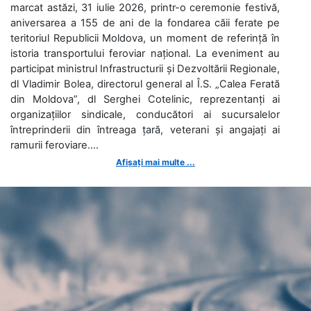
marcat astăzi, 31 iulie 2026, printr-o ceremonie festivă,
aniversarea a 155 de ani de la fondarea căii ferate pe
teritoriul Republicii Moldova, un moment de referință în
istoria transportului feroviar național. La eveniment au
participat ministrul Infrastructurii și Dezvoltării Regionale,
dl Vladimir Bolea, directorul general al Î.S. „Calea Ferată
din Moldova”, dl Serghei Cotelinic, reprezentanți ai
organizațiilor sindicale, conducători ai sucursalelor
întreprinderii din întreaga țară, veterani și angajați ai
ramurii feroviare....
Afișați mai multe ...