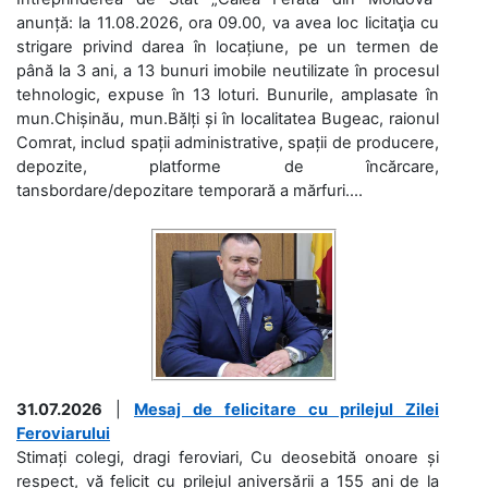
anunță: la 11.08.2026, ora 09.00, va avea loc licitaţia cu
strigare privind darea în locațiune, pe un termen de
până la 3 ani, a 13 bunuri imobile neutilizate în procesul
tehnologic, expuse în 13 loturi. Bunurile, amplasate în
mun.Chișinău, mun.Bălți și în localitatea Bugeac, raionul
Comrat, includ spații administrative, spații de producere,
depozite, platforme de încărcare,
tansbordare/depozitare temporară a mărfuri....
31.07.2026
|
Mesaj de felicitare cu prilejul Zilei
Feroviarului
Stimați colegi, dragi feroviari, Cu deosebită onoare și
respect, vă felicit cu prilejul aniversării a 155 ani de la