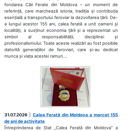
fondarea Căii Ferate din Moldova – un moment de
referință, care marchează istoria, tradiția și contribuția
esențială a transportului feroviar la dezvoltarea țării. De-
a lungul acestor 155 ani, calea ferată a unit oameni și
localități, a susținut economia țării și a reprezentat un
simbol al responsabilității, disciplinei și
profesionalismului. Toate aceste realizări au fost posibile
datorită generațiilor de feroviari, care și-au dedicat
munca și viața acestei ramuri....
31.07.2026
|
Calea Ferată din Moldova a marcat 155
de ani de activitate
Întreprinderea de Stat „Calea Ferată din Moldova” a