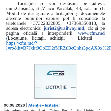
Licitațiile se vor desfășura pe adresa:
mun.Chişinău, str.Vlaicu Pârcălab, 48, sala nr.51.
Modul de desfăşurare a licitaţiilor și documentele
aferente bunurilor expuse pot fi consultate la
telefoanele
+37322832805, +37369356813, la
adresa electronică:
jurist2@railway.md
,
cât şi
pe
pagina oficială a întreprinderii:
www.
cfm.md
(
Locațiune, licitații, achiziții → Licitații
https://cfm.md/?
l=ro&h=B7Jxkt0ObED2fMRZtI3cQnhs3pqAX3x%
06.08.2026
|
Atenție – licitație!
Întreprinderea de Stat „Calea Ferată din Moldova”