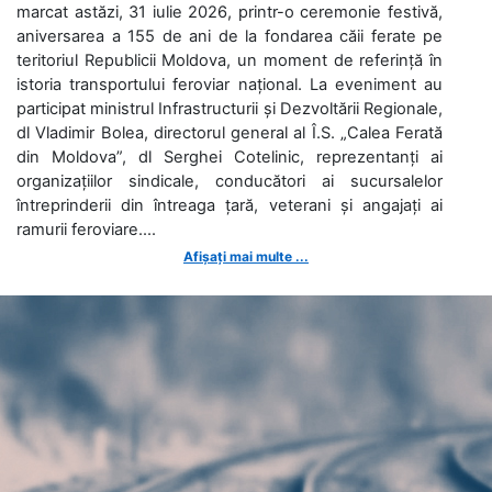
marcat astăzi, 31 iulie 2026, printr-o ceremonie festivă,
aniversarea a 155 de ani de la fondarea căii ferate pe
teritoriul Republicii Moldova, un moment de referință în
istoria transportului feroviar național. La eveniment au
participat ministrul Infrastructurii și Dezvoltării Regionale,
dl Vladimir Bolea, directorul general al Î.S. „Calea Ferată
din Moldova”, dl Serghei Cotelinic, reprezentanți ai
organizațiilor sindicale, conducători ai sucursalelor
întreprinderii din întreaga țară, veterani și angajați ai
ramurii feroviare....
Afișați mai multe ...