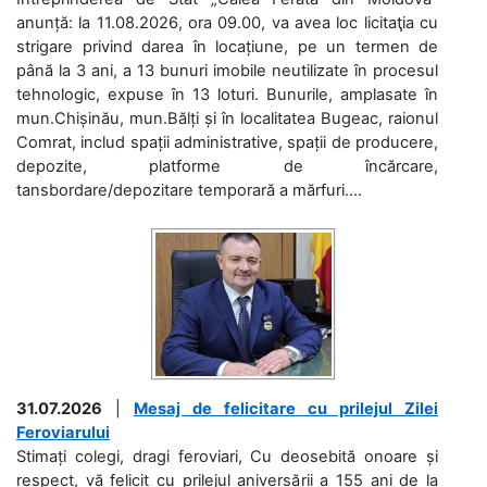
anunță: la 11.08.2026, ora 09.00, va avea loc licitaţia cu
strigare privind darea în locațiune, pe un termen de
până la 3 ani, a 13 bunuri imobile neutilizate în procesul
tehnologic, expuse în 13 loturi. Bunurile, amplasate în
mun.Chișinău, mun.Bălți și în localitatea Bugeac, raionul
Comrat, includ spații administrative, spații de producere,
depozite, platforme de încărcare,
tansbordare/depozitare temporară a mărfuri....
31.07.2026
|
Mesaj de felicitare cu prilejul Zilei
Feroviarului
Stimați colegi, dragi feroviari, Cu deosebită onoare și
respect, vă felicit cu prilejul aniversării a 155 ani de la