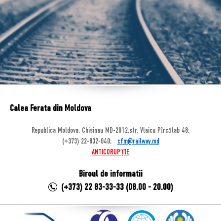
Calea Ferata din Moldova
Republica Moldova, Chisinau MD-2012,str. Vlaicu Pîrcălab 48;
(+373) 22-832-040;
cfm@railway.md
ANTICORUPȚIE
Biroul de informatii
(+373) 22 83-33-33 (08.00 - 20.00)