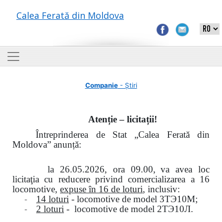
Calea Ferată din Moldova
Companie
- Știri
Atenție – licitații!
Întreprinderea de Stat „Calea Ferată din
Moldova” anunță:
la
26.05.2026, ora 09.00,
va avea loc
licitaţia cu reducere privind comercializarea a 16
locomotive,
expuse în 16 de loturi
, inclusiv:
-
14 loturi
- locomotive de model
3
ТЭ
10
М
;
-
2 loturi
- locomotive de model
2
ТЭ
10
Л
.