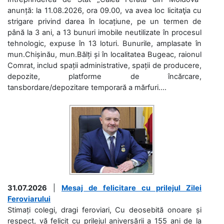
anunță: la 11.08.2026, ora 09.00, va avea loc licitaţia cu
strigare privind darea în locațiune, pe un termen de
până la 3 ani, a 13 bunuri imobile neutilizate în procesul
tehnologic, expuse în 13 loturi. Bunurile, amplasate în
mun.Chișinău, mun.Bălți și în localitatea Bugeac, raionul
Comrat, includ spații administrative, spații de producere,
depozite, platforme de încărcare,
tansbordare/depozitare temporară a mărfuri....
31.07.2026
|
Mesaj de felicitare cu prilejul Zilei
Feroviarului
Stimați colegi, dragi feroviari, Cu deosebită onoare și
respect, vă felicit cu prilejul aniversării a 155 ani de la