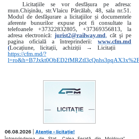
Licitațiile se vor desfășura pe adresa:
mun.Chişinău, str.Vlaicu Pârcălab, 48, sala nr.51.
Modul de desfăşurare a licitaţiilor și documentele
aferente bunurilor expuse pot fi consultate la
telefoanele
+37322832805, +37369356813, la
adresa electronică:
jurist2@railway.md
,
cât şi
pe
pagina oficială a întreprinderii:
www.
cfm.md
(
Locațiune, licitații, achiziții → Licitații
https://cfm.md/?
l=ro&h=B7Jxkt0ObED2fMRZtI3cQnhs3pqAX3x%
06.08.2026
|
Atenție – licitație!
Întreprinderea de Stat „Calea Ferată din Moldova”