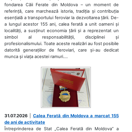
fondarea Căii Ferate din Moldova – un moment de
referință, care marchează istoria, tradiția și contribuția
esențială a transportului feroviar la dezvoltarea țării. De-
a lungul acestor 155 ani, calea ferată a unit oameni și
localități, a susținut economia țării și a reprezentat un
simbol al responsabilității, disciplinei și
profesionalismului. Toate aceste realizări au fost posibile
datorită generațiilor de feroviari, care și-au dedicat
munca și viața acestei ramuri....
31.07.2026
|
Calea Ferată din Moldova a marcat 155
de ani de activitate
Întreprinderea de Stat „Calea Ferată din Moldova” a