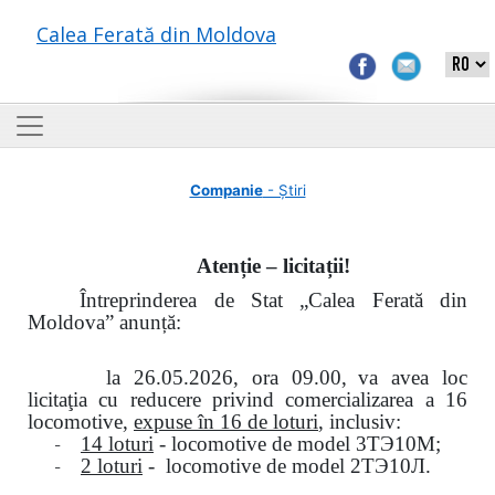
Calea Ferată din Moldova
Companie
- Știri
Atenție – licitații!
Întreprinderea de Stat „Calea Ferată din
Moldova” anunță:
la
26.05.2026, ora 09.00,
va avea loc
licitaţia cu reducere privind comercializarea a 16
locomotive,
expuse în 16 de loturi
, inclusiv:
-
14 loturi
- locomotive de model
3
ТЭ
10
М
;
-
2 loturi
- locomotive de model
2
ТЭ
10
Л
.