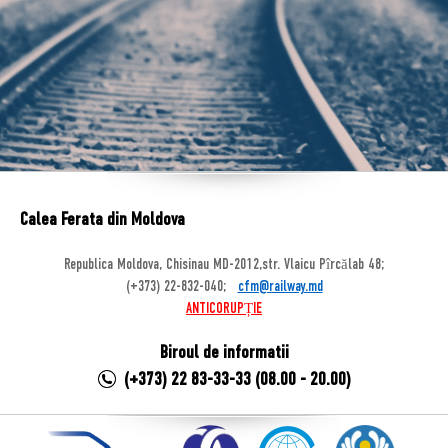
Calea Ferata din Moldova
Republica Moldova, Chisinau MD-2012,str. Vlaicu Pîrcălab 48;
(+373) 22-832-040;
cfm@railway.md
ANTICORUPȚIE
Biroul de informatii
(+373) 22 83-33-33 (08.00 - 20.00)