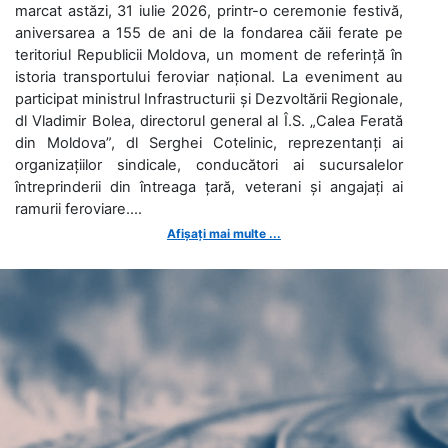
marcat astăzi, 31 iulie 2026, printr-o ceremonie festivă,
aniversarea a 155 de ani de la fondarea căii ferate pe
teritoriul Republicii Moldova, un moment de referință în
istoria transportului feroviar național. La eveniment au
participat ministrul Infrastructurii și Dezvoltării Regionale,
dl Vladimir Bolea, directorul general al Î.S. „Calea Ferată
din Moldova”, dl Serghei Cotelinic, reprezentanți ai
organizațiilor sindicale, conducători ai sucursalelor
întreprinderii din întreaga țară, veterani și angajați ai
ramurii feroviare....
Afișați mai multe ...