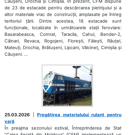
Căușeni, Drochia și Cimișlia. În prezent, CFM dispune
de 23 de estacade pentru descărcarea pietrișului și a
altor materiale vrac de construcții, amplasate pe întreg
teritoriul țării. Dintre acestea, 18 estacade sunt
funcționale, localizate în următoarele stații feroviare:
Basarabeasca, Comrat, Taraclia, Cahul, Bender-2,
Căinari, Revaca, Rogojeni, Florești, Fălești, Răuțel,
Mateuți, Drochia, Brătușeni, Lipcani, Vălcineț, Cimișlia și
Căușeni. ...
25.03.2026
|
Pregătirea materialului rulant pentru
vară
În preajma sezonului estival, Întreprinderea de Stat
”Calea Ferată din Moldova” (CFM) implementează un