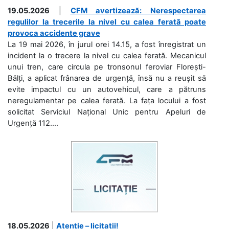
19.05.2026
|
CFM avertizează: Nerespectarea
regulilor la trecerile la nivel cu calea ferată poate
provoca accidente grave
La 19 mai 2026, în jurul orei 14.15, a fost înregistrat un
incident la o trecere la nivel cu calea ferată. Mecanicul
unui tren, care circula pe tronsonul feroviar Florești-
Bălți, a aplicat frânarea de urgență, însă nu a reușit să
evite impactul cu un autovehicul, care a pătruns
neregulamentar pe calea ferată. La fața locului a fost
solicitat Serviciul Național Unic pentru Apeluri de
Urgență 112....
18.05.2026
|
Atenție – licitații!