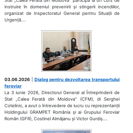
Stat „Calea Ferată din Moldova” participă la un curs de
instruire în domeniul prevenirii și stingerii incendiilor,
organizat de Inspectoratul General pentru Situații de
Urgență....
03.06.2026
|
Dialog pentru dezvoltarea transportului
feroviar
La 3 iunie 2026, Directorul General al Întreprinderii de
Stat „Calea Ferată din Moldova” (CFM), dl Serghei
Cotelinic, a avut o întrevedere de lucru cu reprezentanții
Holdingului GRAMPET România și ai Grupului Feroviar
Român (GFR), Costinel Almăjanu și Victor Gurdiș....