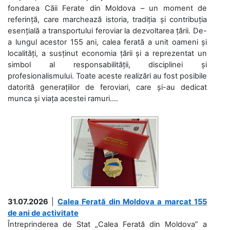
fondarea Căii Ferate din Moldova – un moment de
referință, care marchează istoria, tradiția și contribuția
esențială a transportului feroviar la dezvoltarea țării. De-
a lungul acestor 155 ani, calea ferată a unit oameni și
localități, a susținut economia țării și a reprezentat un
simbol al responsabilității, disciplinei și
profesionalismului. Toate aceste realizări au fost posibile
datorită generațiilor de feroviari, care și-au dedicat
munca și viața acestei ramuri....
31.07.2026
|
Calea Ferată din Moldova a marcat 155
de ani de activitate
Întreprinderea de Stat „Calea Ferată din Moldova” a