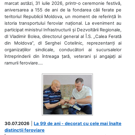
marcat astăzi, 31 iulie 2026, printr-o ceremonie festivă,
aniversarea a 155 de ani de la fondarea căii ferate pe
teritoriul Republicii Moldova, un moment de referință în
istoria transportului feroviar național. La eveniment au
participat ministrul Infrastructurii și Dezvoltării Regionale,
dl Vladimir Bolea, directorul general al Î.S. „Calea Ferată
din Moldova”, dl Serghei Cotelinic, reprezentanți ai
organizațiilor sindicale, conducători ai sucursalelor
întreprinderii din întreaga țară, veterani și angajați ai
ramurii feroviare....
30.07.2026
|
La 99 de ani - decorat cu cele mai înalte
distincții feroviare