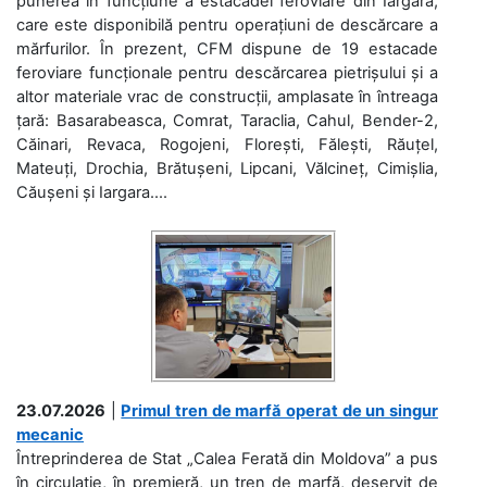
punerea în funcțiune a estacadei feroviare din Iargara,
care este disponibilă pentru operațiuni de descărcare a
mărfurilor. În prezent, CFM dispune de 19 estacade
feroviare funcționale pentru descărcarea pietrișului și a
altor materiale vrac de construcții, amplasate în întreaga
țară: Basarabeasca, Comrat, Taraclia, Cahul, Bender-2,
Căinari, Revaca, Rogojeni, Florești, Fălești, Răuțel,
Mateuți, Drochia, Brătușeni, Lipcani, Vălcineț, Cimișlia,
Căușeni și Iargara....
23.07.2026
|
Primul tren de marfă operat de un singur
mecanic
Întreprinderea de Stat „Calea Ferată din Moldova” a pus
în circulație, în premieră, un tren de marfă, deservit de