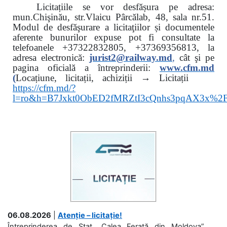
Licitațiile se vor desfășura pe adresa:
mun.Chişinău, str.Vlaicu Pârcălab, 48, sala nr.51.
Modul de desfăşurare a licitaţiilor și documentele
aferente bunurilor expuse pot fi consultate la
telefoanele
+37322832805, +37369356813, la
adresa electronică:
jurist2@railway.md
,
cât şi
pe
pagina oficială a întreprinderii:
www.
cfm.md
(
Locațiune, licitații, achiziții → Licitații
https://cfm.md/?
l=ro&h=B7Jxkt0ObED2fMRZtI3cQnhs3pqAX3x%
06.08.2026
|
Atenție – licitație!
Întreprinderea de Stat „Calea Ferată din Moldova”