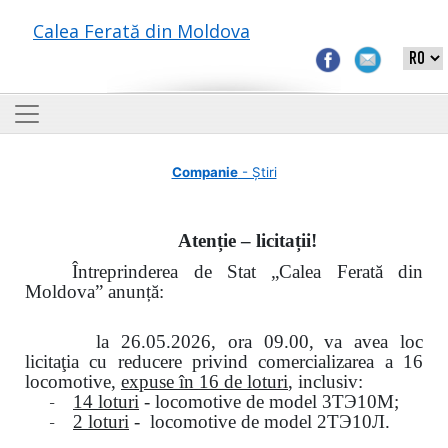
Calea Ferată din Moldova
Companie
- Știri
Atenție – licitații!
Întreprinderea de Stat „Calea Ferată din
Moldova” anunță:
la
26.05.2026, ora 09.00,
va avea loc
licitaţia cu reducere privind comercializarea a 16
locomotive,
expuse în 16 de loturi
, inclusiv:
-
14 loturi
- locomotive de model
3
ТЭ
10
М
;
-
2 loturi
- locomotive de model
2
ТЭ
10
Л
.