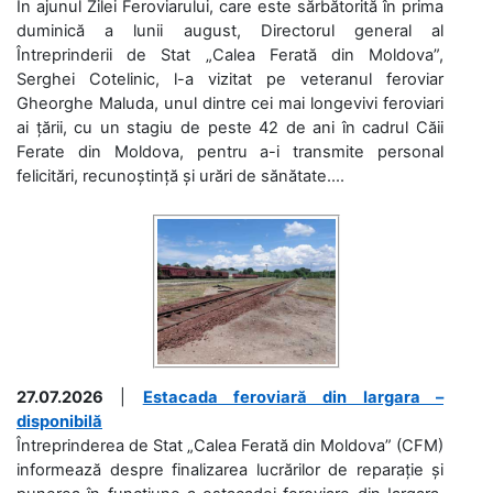
În ajunul Zilei Feroviarului, care este sărbătorită în prima
duminică a lunii august, Directorul general al
Întreprinderii de Stat „Calea Ferată din Moldova”,
Serghei Cotelinic, l-a vizitat pe veteranul feroviar
Gheorghe Maluda, unul dintre cei mai longevivi feroviari
ai țării, cu un stagiu de peste 42 de ani în cadrul Căii
Ferate din Moldova, pentru a-i transmite personal
felicitări, recunoștință și urări de sănătate....
27.07.2026
|
Estacada feroviară din Iargara –
disponibilă
Întreprinderea de Stat „Calea Ferată din Moldova” (CFM)
informează despre finalizarea lucrărilor de reparație și