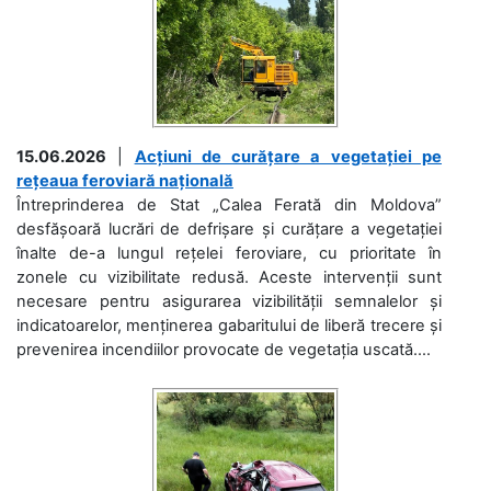
15.06.2026
|
Acțiuni de curățare a vegetației pe
rețeaua feroviară națională
Întreprinderea de Stat „Calea Ferată din Moldova”
desfășoară lucrări de defrișare și curățare a vegetației
înalte de-a lungul rețelei feroviare, cu prioritate în
zonele cu vizibilitate redusă. Aceste intervenții sunt
necesare pentru asigurarea vizibilității semnalelor și
indicatoarelor, menținerea gabaritului de liberă trecere și
prevenirea incendiilor provocate de vegetația uscată....