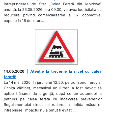
Întreprinderea de Stat „Calea Ferată din Moldova”
anunță: la 26.05.2026, ora 09.00, va avea loc licitaţia cu
reducere privind comercializarea a 16 locomotive,
expuse în 16 de loturi...
14.05.2026
|
Atenție la trecerile la nivel cu calea
ferată!
La 14 mai 2026, în jurul orei 12.50, pe tronsonul feroviar
Ocnița–Vălcineț, mecanicul unui tren a fost nevoit să
aplice frânarea de urgență, după ce un automobil a
pătruns pe calea ferată cu încălcarea prevederilor
Regulamentului circulației rutiere. În pofida măsurilor
întreprinse, impactul nu a putut fi evitat....