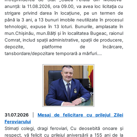
anunță: la 11.08.2026, ora 09.00, va avea loc licitaţia cu
strigare privind darea în locațiune, pe un termen de
până la 3 ani, a 13 bunuri imobile neutilizate în procesul
tehnologic, expuse în 13 loturi. Bunurile, amplasate în
mun.Chișinău, mun.Bălți și în localitatea Bugeac, raionul
Comrat, includ spații administrative, spații de producere,
depozite, platforme de încărcare,
tansbordare/depozitare temporară a mărfuri....
31.07.2026
|
Mesaj de felicitare cu prilejul Zilei
Feroviarului
Stimați colegi, dragi feroviari, Cu deosebită onoare și
respect, vă felicit cu prilejul aniversării a 155 ani de la