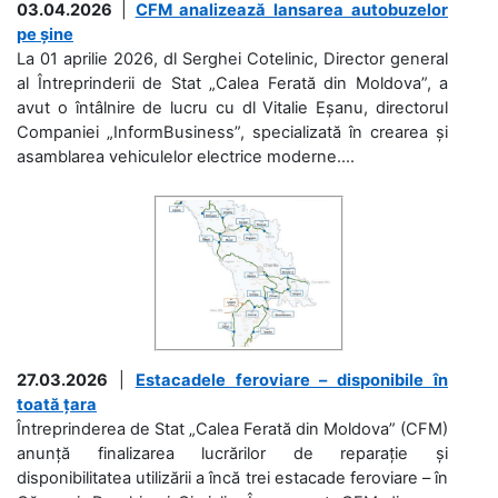
03.04.2026
|
CFM analizează lansarea autobuzelor
pe șine
La 01 aprilie 2026, dl Serghei Cotelinic, Director general
al Întreprinderii de Stat „Calea Ferată din Moldova”, a
avut o întâlnire de lucru cu dl Vitalie Eșanu, directorul
Companiei „InformBusiness”, specializată în crearea și
asamblarea vehiculelor electrice moderne....
27.03.2026
|
Estacadele feroviare – disponibile în
toată țara
Întreprinderea de Stat „Calea Ferată din Moldova” (CFM)
anunță finalizarea lucrărilor de reparație și
disponibilitatea utilizării a încă trei estacade feroviare – în