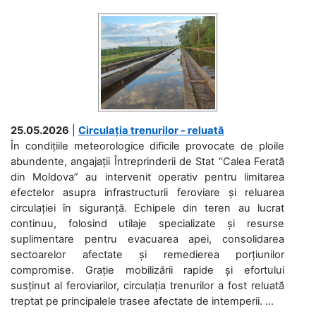
25.05.2026
|
Circulația trenurilor - reluată
În condițiile meteorologice dificile provocate de ploile
abundente, angajații Întreprinderii de Stat “Calea Ferată
din Moldova” au intervenit operativ pentru limitarea
efectelor asupra infrastructurii feroviare și reluarea
circulației în siguranță. Echipele din teren au lucrat
continuu, folosind utilaje specializate și resurse
suplimentare pentru evacuarea apei, consolidarea
sectoarelor afectate și remedierea porțiunilor
compromise. Grație mobilizării rapide și efortului
susținut al feroviarilor, circulația trenurilor a fost reluată
treptat pe principalele trasee afectate de intemperii. ...