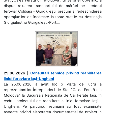
Stat „Calea Ferată din Moldova”, dl Serghei Cotelinic, a
dispus reluarea transportului de mărfuri pe sectorul
feroviar Colibași – Giurgiulești, precum și redeschiderea
operațiunilor de încărcare la toate stațiile cu destinația
Giurgiulești și Giurgiulești-Port....
29.06.2026
|
Consultări tehnice privind reabilitarea
liniei feroviare Iași-Ungheni
La 25.06.2026 a avut loc o vizită de lucru a
reprezentanților Întreprinderii de Stat ”Calea Ferată din
Moldova” la Sucursala Regională de Căi Ferate Iași, în
cadrul proiectului de reabilitare a liniei feroviare Iași –
Ungheni. Pe parcursul reuniunii au fost examinate
aspecte privind elaborarea documentației de proiect în