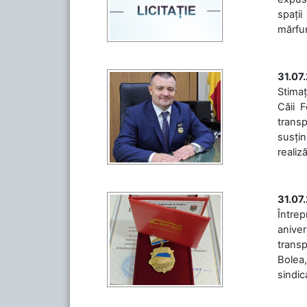
spații
mărfuri
31.07
Stimaț
Căii 
transp
susțin
realiz
31.07
Între
aniver
transp
Bolea,
sindic