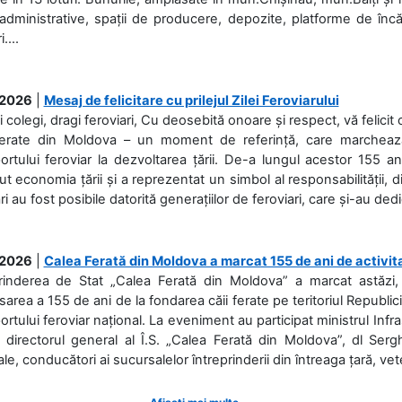
 administrative, spații de producere, depozite, platforme de în
....
.2026
|
Mesaj de felicitare cu prilejul Zilei Feroviarului
i colegi, dragi feroviari, Cu deosebită onoare și respect, vă felicit 
Ferate din Moldova – un moment de referință, care marchează is
ortului feroviar la dezvoltarea țării. De-a lungul acestor 155 ani
ut economia țării și a reprezentat un simbol al responsabilității, d
ări au fost posibile datorită generațiilor de feroviari, care și-au ded
.2026
|
Calea Ferată din Moldova a marcat 155 de ani de activit
prinderea de Stat „Calea Ferată din Moldova” a marcat astăzi, 
sarea a 155 de ani de la fondarea căii ferate pe teritoriul Republi
ortului feroviar național. La eveniment au participat ministrul Infras
 directorul general al Î.S. „Calea Ferată din Moldova”, dl Serghe
ale, conducători ai sucursalelor întreprinderii din întreaga țară, veter