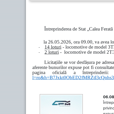
Întreprinderea de Stat „Calea Ferat
la
26.05.2026, ora 09.00,
va avea l
-
14 loturi
- locomotive de model
3
Т
-
2 loturi
- locomotive de model
2
Т
Licitațiile se vor desfășura pe adre
aferente bunurilor expuse pot fi consultat
pagina oficială a întreprinderii:
l=ro&h=B7Jxkt0ObED2fMRZtI3cQn
06.08
Întrep
privin
expuse