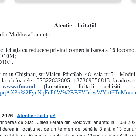
Atenție – licitații!
ă din Moldova” anunță:
oc
licitaţia cu reducere privind comercializarea a 16 locomo
Э
10
М
;
Э
10
Л
.
sa: mun.Chişinău, str.Vlaicu Pârcălab, 48, sala nr.51.
Modul d
e la
telefoanele
+37322832805, +37369356813, la adresa el
www.
cfm.md
(
Locațiune, licitații, ach
hs3pqAX3x%2FyeNqFcP6W%2BBFVJrowWYhf6TuMom
.2026
|
Atenție – licitație!
rinderea de Stat „Calea Ferată din Moldova” anunță: la 11.08.2026,
d darea în locațiune, pe un termen de până la 3 ani, a 13 bunuri
 în 13 loturi. Bunurile, amplasate în mun.Chișinău, mun.Bălți și 