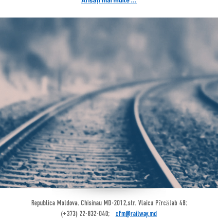
Afișați mai multe ...
Republica Moldova, Chisinau MD-2012,str. Vlaicu Pîrcălab 48;
(+373) 22-832-040;
cfm@railway.md