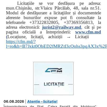
Licitațiile se vor desfășura pe adresa:
mun.Chişinău, str.Vlaicu Pârcălab, 48, sala nr.51.
Modul de desfăşurare a licitaţiilor și documentele
aferente bunurilor expuse pot fi consultate la
telefoanele
+37322832805, +37369356813, la
adresa electronică:
jurist2@railway.md
,
cât şi
pe
pagina oficială a întreprinderii:
www.
cfm.md
(
Locațiune, licitații, achiziții → Licitații
https://cfm.md/?
l=ro&h=B7Jxkt0ObED2fMRZtI3cQnhs3pqAX3x%
06.08.2026
|
Atenție – licitație!
Întreprinderea de Stat „Calea Ferată din Moldova”