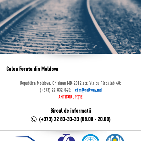
Calea Ferata din Moldova
Republica Moldova, Chisinau MD-2012,str. Vlaicu Pîrcălab 48;
(+373) 22-832-040;
cfm@railway.md
ANTICORUPȚIE
Biroul de informatii
(+373) 22 83-33-33 (08.00 - 20.00)