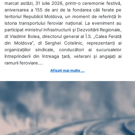
marcat astăzi, 31 iulie 2026, printr-o ceremonie festivă,
aniversarea a 155 de ani de la fondarea căii ferate pe
teritoriul Republicii Moldova, un moment de referință în
istoria transportului feroviar național. La eveniment au
participat ministrul Infrastructurii și Dezvoltării Regionale,
dl Vladimir Bolea, directorul general al Î.S. „Calea Ferată
din Moldova”, dl Serghei Cotelinic, reprezentanți ai
organizațiilor sindicale, conducători ai sucursalelor
întreprinderii din întreaga țară, veterani și angajați ai
ramurii feroviare....
Afișați mai multe ...