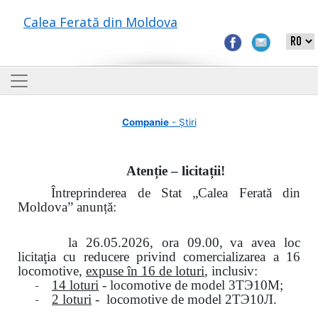
Calea Ferată din Moldova
Companie
- Știri
Atenție – licitații!
Întreprinderea de Stat „Calea Ferată din
Moldova” anunță:
la
26.05.2026, ora 09.00,
va avea loc
licitaţia cu reducere privind comercializarea a 16
locomotive,
expuse în 16 de loturi
, inclusiv:
-
14 loturi
- locomotive de model
3
ТЭ
10
М
;
-
2 loturi
- locomotive de model
2
ТЭ
10
Л
.