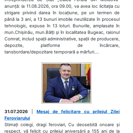
anunță: la 11.08.2026, ora 09.00, va avea loc licitaţia cu
strigare privind darea în locațiune, pe un termen de
până la 3 ani, a 13 bunuri imobile neutilizate în procesul
tehnologic, expuse în 13 loturi. Bunurile, amplasate în
mun.Chișinău, mun.Bălți și în localitatea Bugeac, raionul
Comrat, includ spații administrative, spații de producere,
depozite, platforme de încărcare,
tansbordare/depozitare temporară a mărfuri....
31.07.2026
|
Mesaj de felicitare cu prilejul Zilei
Feroviarului
Stimați colegi, dragi feroviari, Cu deosebită onoare și
respect, vă felicit cu prilejul aniversării a 155 ani de la