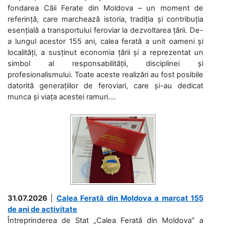
fondarea Căii Ferate din Moldova – un moment de
referință, care marchează istoria, tradiția și contribuția
esențială a transportului feroviar la dezvoltarea țării. De-
a lungul acestor 155 ani, calea ferată a unit oameni și
localități, a susținut economia țării și a reprezentat un
simbol al responsabilității, disciplinei și
profesionalismului. Toate aceste realizări au fost posibile
datorită generațiilor de feroviari, care și-au dedicat
munca și viața acestei ramuri....
31.07.2026
|
Calea Ferată din Moldova a marcat 155
de ani de activitate
Întreprinderea de Stat „Calea Ferată din Moldova” a