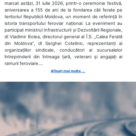
marcat astăzi, 31 iulie 2026, printr-o ceremonie festivă,
aniversarea a 155 de ani de la fondarea căii ferate pe
teritoriul Republicii Moldova, un moment de referință în
istoria transportului feroviar național. La eveniment au
participat ministrul Infrastructurii și Dezvoltării Regionale,
dl Vladimir Bolea, directorul general al Î.S. „Calea Ferată
din Moldova”, dl Serghei Cotelinic, reprezentanți ai
organizațiilor sindicale, conducători ai sucursalelor
întreprinderii din întreaga țară, veterani și angajați ai
ramurii feroviare....
Afișați mai multe ...