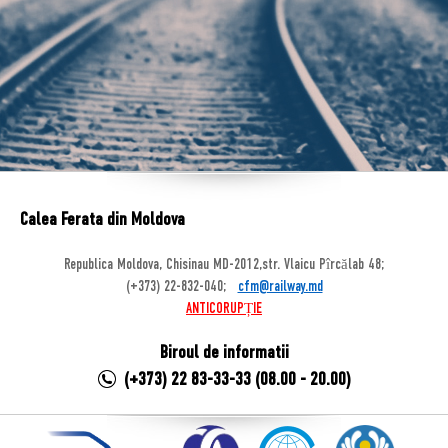
Calea Ferata din Moldova
Republica Moldova, Chisinau MD-2012,str. Vlaicu Pîrcălab 48;
(+373) 22-832-040;
cfm@railway.md
ANTICORUPȚIE
Biroul de informatii
(+373) 22 83-33-33 (08.00 - 20.00)