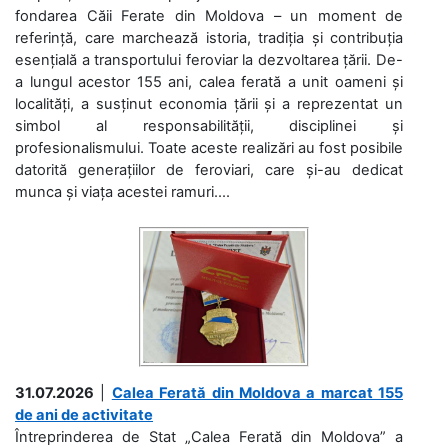
fondarea Căii Ferate din Moldova – un moment de
referință, care marchează istoria, tradiția și contribuția
esențială a transportului feroviar la dezvoltarea țării. De-
a lungul acestor 155 ani, calea ferată a unit oameni și
localități, a susținut economia țării și a reprezentat un
simbol al responsabilității, disciplinei și
profesionalismului. Toate aceste realizări au fost posibile
datorită generațiilor de feroviari, care și-au dedicat
munca și viața acestei ramuri....
31.07.2026
|
Calea Ferată din Moldova a marcat 155
de ani de activitate
Întreprinderea de Stat „Calea Ferată din Moldova” a