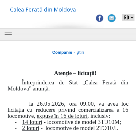
Calea Ferată din Moldova
Companie
- Știri
Atenție – licitații!
Întreprinderea de Stat „Calea Ferată din
Moldova” anunță:
la
26.05.2026, ora 09.00,
va avea loc
licitaţia cu reducere privind comercializarea a 16
locomotive,
expuse în 16 de loturi
, inclusiv:
-
14 loturi
- locomotive de model
3
ТЭ
10
М
;
-
2 loturi
- locomotive de model
2
ТЭ
10
Л
.