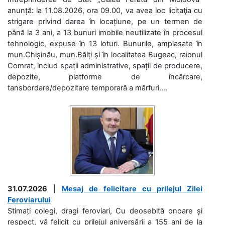
anunță: la 11.08.2026, ora 09.00, va avea loc licitaţia cu
strigare privind darea în locațiune, pe un termen de
până la 3 ani, a 13 bunuri imobile neutilizate în procesul
tehnologic, expuse în 13 loturi. Bunurile, amplasate în
mun.Chișinău, mun.Bălți și în localitatea Bugeac, raionul
Comrat, includ spații administrative, spații de producere,
depozite, platforme de încărcare,
tansbordare/depozitare temporară a mărfuri....
31.07.2026
|
Mesaj de felicitare cu prilejul Zilei
Feroviarului
Stimați colegi, dragi feroviari, Cu deosebită onoare și
respect, vă felicit cu prilejul aniversării a 155 ani de la