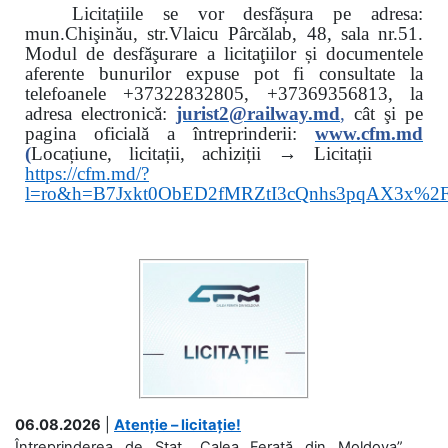
Licitațiile se vor desfășura pe adresa:
mun.Chişinău, str.Vlaicu Pârcălab, 48, sala nr.51.
Modul de desfăşurare a licitaţiilor și documentele
aferente bunurilor expuse pot fi consultate la
telefoanele
+37322832805, +37369356813, la
adresa electronică:
jurist2@railway.md
,
cât şi
pe
pagina oficială a întreprinderii:
www.
cfm.md
(
Locațiune, licitații, achiziții → Licitații
https://cfm.md/?
l=ro&h=B7Jxkt0ObED2fMRZtI3cQnhs3pqAX3x%
06.08.2026
|
Atenție – licitație!
Întreprinderea de Stat „Calea Ferată din Moldova”