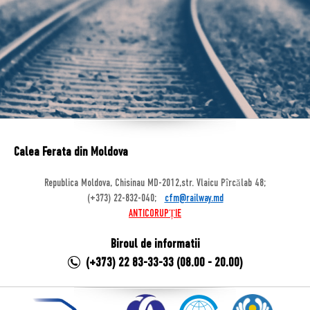
Calea Ferata din Moldova
Republica Moldova, Chisinau MD-2012,str. Vlaicu Pîrcălab 48;
(+373) 22-832-040;
cfm@railway.md
ANTICORUPȚIE
Biroul de informatii
(+373) 22 83-33-33 (08.00 - 20.00)