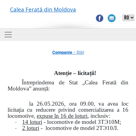
Calea Ferată din Moldova
Companie
- Știri
Atenție – licitații!
Întreprinderea de Stat „Calea Ferată din
Moldova” anunță:
la
26.05.2026, ora 09.00,
va avea loc
licitaţia cu reducere privind comercializarea a 16
locomotive,
expuse în 16 de loturi
, inclusiv:
-
14 loturi
- locomotive de model
3
ТЭ
10
М
;
-
2 loturi
- locomotive de model
2
ТЭ
10
Л
.