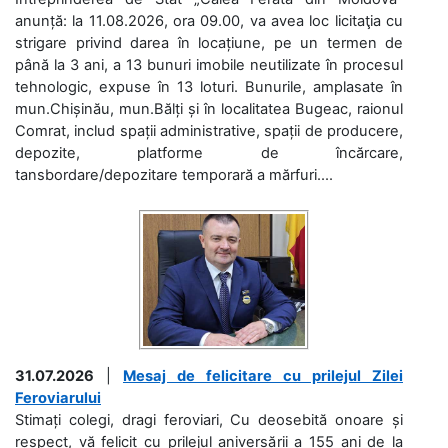
anunță: la 11.08.2026, ora 09.00, va avea loc licitaţia cu
strigare privind darea în locațiune, pe un termen de
până la 3 ani, a 13 bunuri imobile neutilizate în procesul
tehnologic, expuse în 13 loturi. Bunurile, amplasate în
mun.Chișinău, mun.Bălți și în localitatea Bugeac, raionul
Comrat, includ spații administrative, spații de producere,
depozite, platforme de încărcare,
tansbordare/depozitare temporară a mărfuri....
31.07.2026
|
Mesaj de felicitare cu prilejul Zilei
Feroviarului
Stimați colegi, dragi feroviari, Cu deosebită onoare și
respect, vă felicit cu prilejul aniversării a 155 ani de la