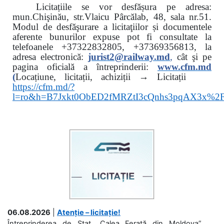
Licitațiile se vor desfășura pe adresa:
mun.Chişinău, str.Vlaicu Pârcălab, 48, sala nr.51.
Modul de desfăşurare a licitaţiilor și documentele
aferente bunurilor expuse pot fi consultate la
telefoanele
+37322832805, +37369356813, la
adresa electronică:
jurist2@railway.md
,
cât şi
pe
pagina oficială a întreprinderii:
www.
cfm.md
(
Locațiune, licitații, achiziții → Licitații
https://cfm.md/?
l=ro&h=B7Jxkt0ObED2fMRZtI3cQnhs3pqAX3x%
06.08.2026
|
Atenție – licitație!
Întreprinderea de Stat „Calea Ferată din Moldova”