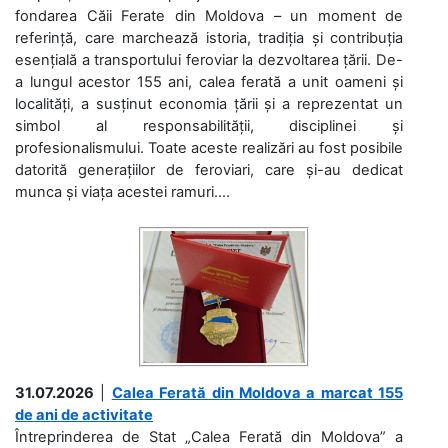
fondarea Căii Ferate din Moldova – un moment de
referință, care marchează istoria, tradiția și contribuția
esențială a transportului feroviar la dezvoltarea țării. De-
a lungul acestor 155 ani, calea ferată a unit oameni și
localități, a susținut economia țării și a reprezentat un
simbol al responsabilității, disciplinei și
profesionalismului. Toate aceste realizări au fost posibile
datorită generațiilor de feroviari, care și-au dedicat
munca și viața acestei ramuri....
31.07.2026
|
Calea Ferată din Moldova a marcat 155
de ani de activitate
Întreprinderea de Stat „Calea Ferată din Moldova” a