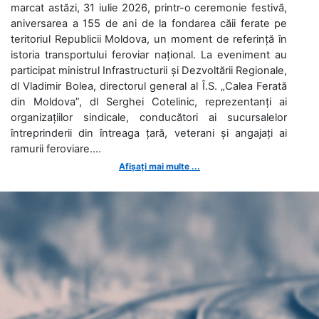
marcat astăzi, 31 iulie 2026, printr-o ceremonie festivă,
aniversarea a 155 de ani de la fondarea căii ferate pe
teritoriul Republicii Moldova, un moment de referință în
istoria transportului feroviar național. La eveniment au
participat ministrul Infrastructurii și Dezvoltării Regionale,
dl Vladimir Bolea, directorul general al Î.S. „Calea Ferată
din Moldova”, dl Serghei Cotelinic, reprezentanți ai
organizațiilor sindicale, conducători ai sucursalelor
întreprinderii din întreaga țară, veterani și angajați ai
ramurii feroviare....
Afișați mai multe ...