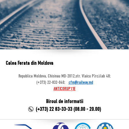
Calea Ferata din Moldova
Republica Moldova, Chisinau MD-2012,str. Vlaicu Pîrcălab 48;
(+373) 22-832-040;
cfm@railway.md
ANTICORUPȚIE
Biroul de informatii
(+373) 22 83-33-33 (08.00 - 20.00)