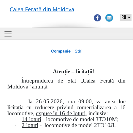
Calea Ferată din Moldova
Companie
- Știri
Atenție – licitații!
Întreprinderea de Stat „Calea Ferată din
Moldova” anunță:
la
26.05.2026, ora 09.00,
va avea loc
licitaţia cu reducere privind comercializarea a 16
locomotive,
expuse în 16 de loturi
, inclusiv:
-
14 loturi
- locomotive de model
3
ТЭ
10
М
;
-
2 loturi
- locomotive de model
2
ТЭ
10
Л
.