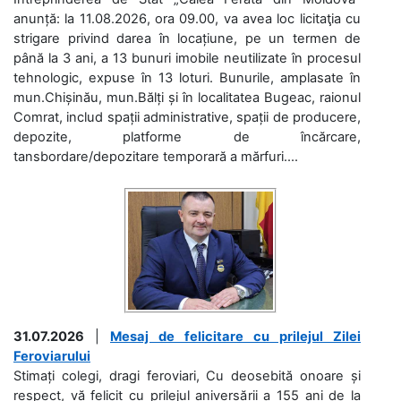
anunță: la 11.08.2026, ora 09.00, va avea loc licitaţia cu
strigare privind darea în locațiune, pe un termen de
până la 3 ani, a 13 bunuri imobile neutilizate în procesul
tehnologic, expuse în 13 loturi. Bunurile, amplasate în
mun.Chișinău, mun.Bălți și în localitatea Bugeac, raionul
Comrat, includ spații administrative, spații de producere,
depozite, platforme de încărcare,
tansbordare/depozitare temporară a mărfuri....
31.07.2026
|
Mesaj de felicitare cu prilejul Zilei
Feroviarului
Stimați colegi, dragi feroviari, Cu deosebită onoare și
respect, vă felicit cu prilejul aniversării a 155 ani de la