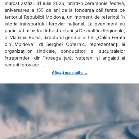
marcat astăzi, 31 iulie 2026, printr-o ceremonie festivă,
aniversarea a 155 de ani de la fondarea căii ferate pe
teritoriul Republicii Moldova, un moment de referință în
istoria transportului feroviar național. La eveniment au
participat ministrul Infrastructurii și Dezvoltării Regionale,
dl Vladimir Bolea, directorul general al Î.S. „Calea Ferată
din Moldova”, dl Serghei Cotelinic, reprezentanți ai
organizațiilor sindicale, conducători ai sucursalelor
întreprinderii din întreaga țară, veterani și angajați ai
ramurii feroviare....
Afișați mai multe ...