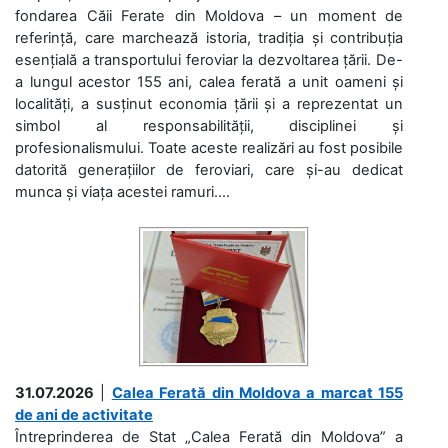
fondarea Căii Ferate din Moldova – un moment de
referință, care marchează istoria, tradiția și contribuția
esențială a transportului feroviar la dezvoltarea țării. De-
a lungul acestor 155 ani, calea ferată a unit oameni și
localități, a susținut economia țării și a reprezentat un
simbol al responsabilității, disciplinei și
profesionalismului. Toate aceste realizări au fost posibile
datorită generațiilor de feroviari, care și-au dedicat
munca și viața acestei ramuri....
31.07.2026
|
Calea Ferată din Moldova a marcat 155
de ani de activitate
Întreprinderea de Stat „Calea Ferată din Moldova” a