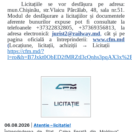
Licitațiile se vor desfășura pe adresa:
mun.Chişinău, str.Vlaicu Pârcălab, 48, sala nr.51.
Modul de desfăşurare a licitaţiilor și documentele
aferente bunurilor expuse pot fi consultate la
telefoanele
+37322832805, +37369356813, la
adresa electronică:
jurist2@railway.md
,
cât şi
pe
pagina oficială a întreprinderii:
www.
cfm.md
(
Locațiune, licitații, achiziții → Licitații
https://cfm.md/?
l=ro&h=B7Jxkt0ObED2fMRZtI3cQnhs3pqAX3x%
06.08.2026
|
Atenție – licitație!
Întreprinderea de Stat „Calea Ferată din Moldova”