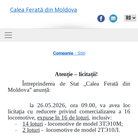
Calea Ferată din Moldova
Companie
- Știri
Atenție – licitații!
Întreprinderea de Stat „Calea Ferată din
Moldova” anunță:
la
26.05.2026, ora 09.00,
va avea loc
licitaţia cu reducere privind comercializarea a 16
locomotive,
expuse în 16 de loturi
, inclusiv:
-
14 loturi
- locomotive de model
3
ТЭ
10
М
;
-
2 loturi
- locomotive de model
2
ТЭ
10
Л
.