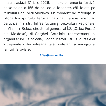
marcat astăzi, 31 iulie 2026, printr-o ceremonie festivă,
aniversarea a 155 de ani de la fondarea căii ferate pe
teritoriul Republicii Moldova, un moment de referință în
istoria transportului feroviar național. La eveniment au
participat ministrul Infrastructurii și Dezvoltării Regionale,
dl Vladimir Bolea, directorul general al Î.S. „Calea Ferată
din Moldova”, dl Serghei Cotelinic, reprezentanți ai
organizațiilor sindicale, conducători ai sucursalelor
întreprinderii din întreaga țară, veterani și angajați ai
ramurii feroviare....
Afișați mai multe ...