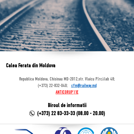
Calea Ferata din Moldova
Republica Moldova, Chisinau MD-2012,str. Vlaicu Pîrcălab 48;
(+373) 22-832-040;
cfm@railway.md
ANTICORUPȚIE
Biroul de informatii
(+373) 22 83-33-33 (08.00 - 20.00)