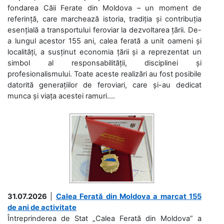
fondarea Căii Ferate din Moldova – un moment de
referință, care marchează istoria, tradiția și contribuția
esențială a transportului feroviar la dezvoltarea țării. De-
a lungul acestor 155 ani, calea ferată a unit oameni și
localități, a susținut economia țării și a reprezentat un
simbol al responsabilității, disciplinei și
profesionalismului. Toate aceste realizări au fost posibile
datorită generațiilor de feroviari, care și-au dedicat
munca și viața acestei ramuri....
31.07.2026
|
Calea Ferată din Moldova a marcat 155
de ani de activitate
Întreprinderea de Stat „Calea Ferată din Moldova” a