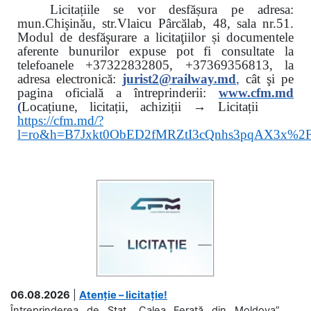
Licitațiile se vor desfășura pe adresa:
mun.Chişinău, str.Vlaicu Pârcălab, 48, sala nr.51.
Modul de desfăşurare a licitaţiilor și documentele
aferente bunurilor expuse pot fi consultate la
telefoanele
+37322832805, +37369356813, la
adresa electronică:
jurist2@railway.md
,
cât şi
pe
pagina oficială a întreprinderii:
www.
cfm.md
(
Locațiune, licitații, achiziții → Licitații
https://cfm.md/?
l=ro&h=B7Jxkt0ObED2fMRZtI3cQnhs3pqAX3x%
06.08.2026
|
Atenție – licitație!
Întreprinderea de Stat „Calea Ferată din Moldova”