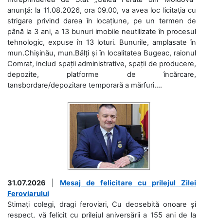
anunță: la 11.08.2026, ora 09.00, va avea loc licitaţia cu
strigare privind darea în locațiune, pe un termen de
până la 3 ani, a 13 bunuri imobile neutilizate în procesul
tehnologic, expuse în 13 loturi. Bunurile, amplasate în
mun.Chișinău, mun.Bălți și în localitatea Bugeac, raionul
Comrat, includ spații administrative, spații de producere,
depozite, platforme de încărcare,
tansbordare/depozitare temporară a mărfuri....
31.07.2026
|
Mesaj de felicitare cu prilejul Zilei
Feroviarului
Stimați colegi, dragi feroviari, Cu deosebită onoare și
respect, vă felicit cu prilejul aniversării a 155 ani de la