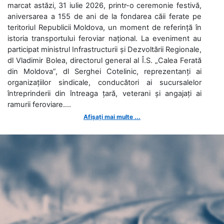
marcat astăzi, 31 iulie 2026, printr-o ceremonie festivă,
aniversarea a 155 de ani de la fondarea căii ferate pe
teritoriul Republicii Moldova, un moment de referință în
istoria transportului feroviar național. La eveniment au
participat ministrul Infrastructurii și Dezvoltării Regionale,
dl Vladimir Bolea, directorul general al Î.S. „Calea Ferată
din Moldova”, dl Serghei Cotelinic, reprezentanți ai
organizațiilor sindicale, conducători ai sucursalelor
întreprinderii din întreaga țară, veterani și angajați ai
ramurii feroviare....
Afișați mai multe ...