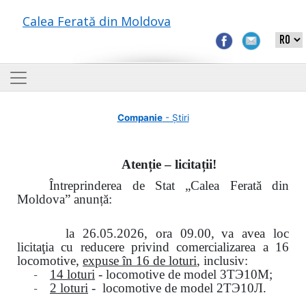
Calea Ferată din Moldova
Companie
- Știri
Atenție – licitații!
Întreprinderea de Stat „Calea Ferată din
Moldova” anunță:
la
26.05.2026, ora 09.00,
va avea loc
licitaţia cu reducere privind comercializarea a 16
locomotive,
expuse în 16 de loturi
, inclusiv:
-
14 loturi
- locomotive de model
3
ТЭ
10
М
;
-
2 loturi
- locomotive de model
2
ТЭ
10
Л
.