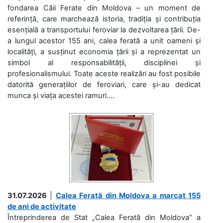
fondarea Căii Ferate din Moldova – un moment de
referință, care marchează istoria, tradiția și contribuția
esențială a transportului feroviar la dezvoltarea țării. De-
a lungul acestor 155 ani, calea ferată a unit oameni și
localități, a susținut economia țării și a reprezentat un
simbol al responsabilității, disciplinei și
profesionalismului. Toate aceste realizări au fost posibile
datorită generațiilor de feroviari, care și-au dedicat
munca și viața acestei ramuri....
31.07.2026
|
Calea Ferată din Moldova a marcat 155
de ani de activitate
Întreprinderea de Stat „Calea Ferată din Moldova” a