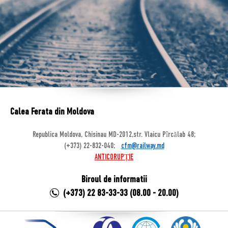
Calea Ferata din Moldova
Republica Moldova, Chisinau MD-2012,str. Vlaicu Pîrcălab 48;
(+373) 22-832-040;
cfm@railway.md
ANTICORUPȚIE
Biroul de informatii
(+373) 22 83-33-33 (08.00 - 20.00)