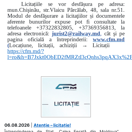
Licitațiile se vor desfășura pe adresa:
mun.Chişinău, str.Vlaicu Pârcălab, 48, sala nr.51.
Modul de desfăşurare a licitaţiilor și documentele
aferente bunurilor expuse pot fi consultate la
telefoanele
+37322832805, +37369356813, la
adresa electronică:
jurist2@railway.md
,
cât şi
pe
pagina oficială a întreprinderii:
www.
cfm.md
(
Locațiune, licitații, achiziții → Licitații
https://cfm.md/?
l=ro&h=B7Jxkt0ObED2fMRZtI3cQnhs3pqAX3x%
06.08.2026
|
Atenție – licitație!
Întreprinderea de Stat „Calea Ferată din Moldova”