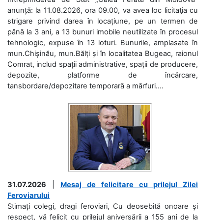
anunță: la 11.08.2026, ora 09.00, va avea loc licitaţia cu
strigare privind darea în locațiune, pe un termen de
până la 3 ani, a 13 bunuri imobile neutilizate în procesul
tehnologic, expuse în 13 loturi. Bunurile, amplasate în
mun.Chișinău, mun.Bălți și în localitatea Bugeac, raionul
Comrat, includ spații administrative, spații de producere,
depozite, platforme de încărcare,
tansbordare/depozitare temporară a mărfuri....
31.07.2026
|
Mesaj de felicitare cu prilejul Zilei
Feroviarului
Stimați colegi, dragi feroviari, Cu deosebită onoare și
respect, vă felicit cu prilejul aniversării a 155 ani de la