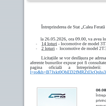
Întreprinderea de Stat „Calea Ferat
la
26.05.2026, ora 09.00,
va avea l
-
14 loturi
- locomotive de model
3
Т
-
2 loturi
- locomotive de model
2
Т
Licitațiile se vor desfășura pe adre
aferente bunurilor expuse pot fi consultat
pagina oficială a întreprinderii:
l=ro&h=B7Jxkt0ObED2fMRZtI3cQn
06.08
Întrep
privin
expuse