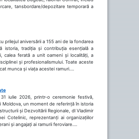
cărcare, tansbordare/depozitare temporară a
cu prilejul aniversării a 155 ani de la fondarea
toria, tradiția și contribuția esențială a
, calea ferată a unit oameni și localități, a
isciplinei și profesionalismului. Toate aceste
icat munca și viața acestei ramuri....
ate
31 iulie 2026, printr-o ceremonie festivă,
cii Moldova, un moment de referință în istoria
tructurii și Dezvoltării Regionale, dl Vladimir
i Cotelinic, reprezentanți ai organizațiilor
ani și angajați ai ramurii feroviare....