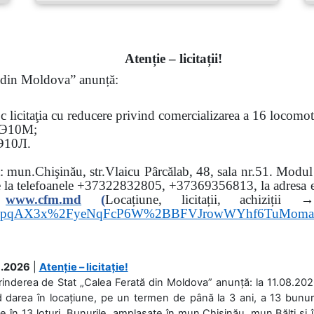
Atenție – licitații!
ă din Moldova” anunță:
oc
licitaţia cu reducere privind comercializarea a 16 locomo
Э
10
М
;
Э
10
Л
.
sa: mun.Chişinău, str.Vlaicu Pârcălab, 48, sala nr.51.
Modul d
e la
telefoanele
+37322832805, +37369356813, la adresa el
www.
cfm.md
(
Locațiune, licitații, ach
hs3pqAX3x%2FyeNqFcP6W%2BBFVJrowWYhf6TuMom
.2026
|
Atenție – licitație!
rinderea de Stat „Calea Ferată din Moldova” anunță: la 11.08.2026,
d darea în locațiune, pe un termen de până la 3 ani, a 13 bunuri
 în 13 loturi. Bunurile, amplasate în mun.Chișinău, mun.Bălți și 