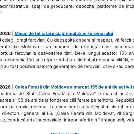
 administrative, spații de producere, depozite, platforme de în
....
.2026
|
Mesaj de felicitare cu prilejul Zilei Feroviarului
i colegi, dragi feroviari, Cu deosebită onoare și respect, vă felicit 
Ferate din Moldova – un moment de referință, care marchează is
ortului feroviar la dezvoltarea țării. De-a lungul acestor 155 ani
ut economia țării și a reprezentat un simbol al responsabilității, d
ări au fost posibile datorită generațiilor de feroviari, care și-au ded
.2026
|
Calea Ferată din Moldova a marcat 155 de ani de activit
prinderea de Stat „Calea Ferată din Moldova” a marcat astăzi, 
sarea a 155 de ani de la fondarea căii ferate pe teritoriul Republi
ortului feroviar național. La eveniment au participat ministrul Infras
 directorul general al Î.S. „Calea Ferată din Moldova”, dl Serghe
ale, conducători ai sucursalelor întreprinderii din întreaga țară, veter