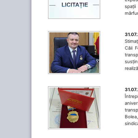
spații
mărfuri
31.07
Stimaț
Căii 
transp
susțin
realiz
31.07
Între
aniver
transp
Bolea,
sindic