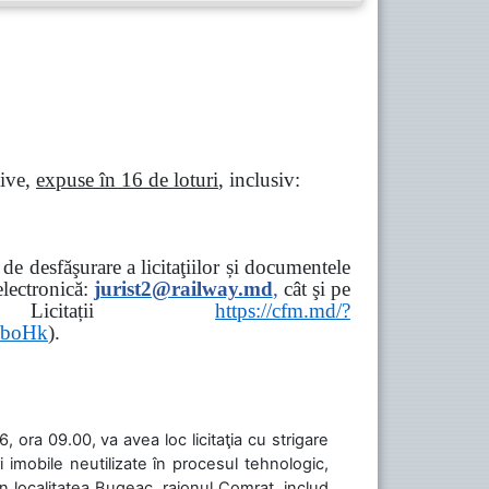
tive,
expuse în 16 de loturi
, inclusiv:
e desfăşurare a licitaţiilor și documentele
ectronică:
jurist2@railway.md
,
cât şi
pe
iziții → Licitații
https://cfm.md/?
aboHk
).
 ora 09.00, va avea loc licitaţia cu strigare
 imobile neutilizate în procesul tehnologic,
în localitatea Bugeac, raionul Comrat, includ