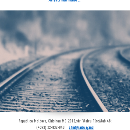
Afișați mai multe ...
Republica Moldova, Chisinau MD-2012,str. Vlaicu Pîrcălab 48;
(+373) 22-832-040;
cfm@railway.md