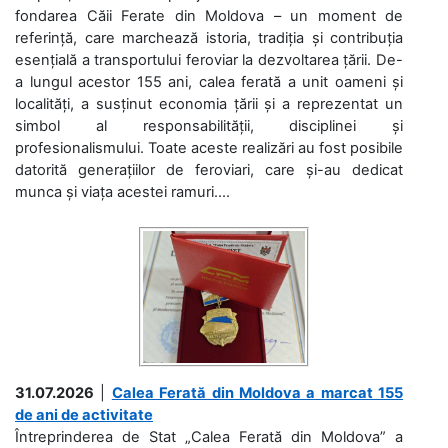
fondarea Căii Ferate din Moldova – un moment de
referință, care marchează istoria, tradiția și contribuția
esențială a transportului feroviar la dezvoltarea țării. De-
a lungul acestor 155 ani, calea ferată a unit oameni și
localități, a susținut economia țării și a reprezentat un
simbol al responsabilității, disciplinei și
profesionalismului. Toate aceste realizări au fost posibile
datorită generațiilor de feroviari, care și-au dedicat
munca și viața acestei ramuri....
31.07.2026
|
Calea Ferată din Moldova a marcat 155
de ani de activitate
Întreprinderea de Stat „Calea Ferată din Moldova” a