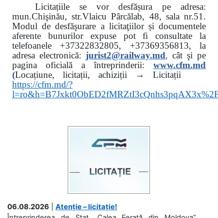
Licitațiile se vor desfășura pe adresa:
mun.Chişinău, str.Vlaicu Pârcălab, 48, sala nr.51.
Modul de desfăşurare a licitaţiilor și documentele
aferente bunurilor expuse pot fi consultate la
telefoanele
+37322832805, +37369356813, la
adresa electronică:
jurist2@railway.md
,
cât şi
pe
pagina oficială a întreprinderii:
www.
cfm.md
(
Locațiune, licitații, achiziții → Licitații
https://cfm.md/?
l=ro&h=B7Jxkt0ObED2fMRZtI3cQnhs3pqAX3x%
06.08.2026
|
Atenție – licitație!
Întreprinderea de Stat „Calea Ferată din Moldova”