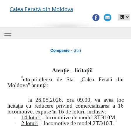
Calea Ferată din Moldova
Companie
- Știri
Atenție – licitații!
Întreprinderea de Stat „Calea Ferată din
Moldova” anunță:
la
26.05.2026, ora 09.00,
va avea loc
licitaţia cu reducere privind comercializarea a 16
locomotive,
expuse în 16 de loturi
, inclusiv:
-
14 loturi
- locomotive de model
3
ТЭ
10
М
;
-
2 loturi
- locomotive de model
2
ТЭ
10
Л
.