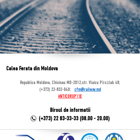
Calea Ferata din Moldova
Republica Moldova, Chisinau MD-2012,str. Vlaicu Pîrcălab 48;
(+373) 22-832-040;
cfm@railway.md
ANTICORUPȚIE
Biroul de informatii
(+373) 22 83-33-33 (08.00 - 20.00)