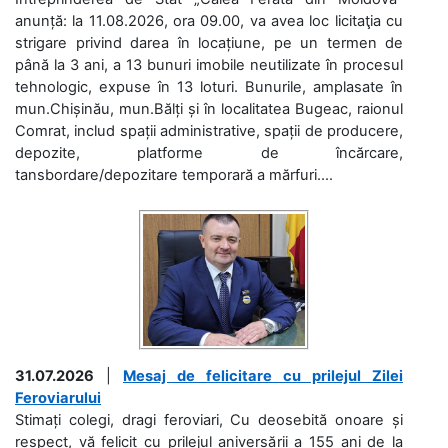
anunță: la 11.08.2026, ora 09.00, va avea loc licitaţia cu
strigare privind darea în locațiune, pe un termen de
până la 3 ani, a 13 bunuri imobile neutilizate în procesul
tehnologic, expuse în 13 loturi. Bunurile, amplasate în
mun.Chișinău, mun.Bălți și în localitatea Bugeac, raionul
Comrat, includ spații administrative, spații de producere,
depozite, platforme de încărcare,
tansbordare/depozitare temporară a mărfuri....
31.07.2026
|
Mesaj de felicitare cu prilejul Zilei
Feroviarului
Stimați colegi, dragi feroviari, Cu deosebită onoare și
respect, vă felicit cu prilejul aniversării a 155 ani de la