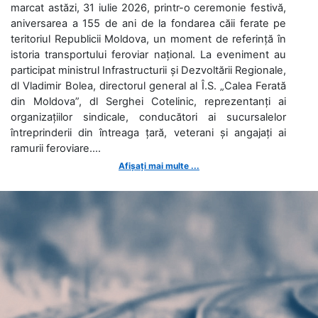
marcat astăzi, 31 iulie 2026, printr-o ceremonie festivă,
aniversarea a 155 de ani de la fondarea căii ferate pe
teritoriul Republicii Moldova, un moment de referință în
istoria transportului feroviar național. La eveniment au
participat ministrul Infrastructurii și Dezvoltării Regionale,
dl Vladimir Bolea, directorul general al Î.S. „Calea Ferată
din Moldova”, dl Serghei Cotelinic, reprezentanți ai
organizațiilor sindicale, conducători ai sucursalelor
întreprinderii din întreaga țară, veterani și angajați ai
ramurii feroviare....
Afișați mai multe ...