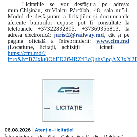
Licitațiile se vor desfășura pe adresa:
mun.Chişinău, str.Vlaicu Pârcălab, 48, sala nr.51.
Modul de desfăşurare a licitaţiilor și documentele
aferente bunurilor expuse pot fi consultate la
telefoanele
+37322832805, +37369356813, la
adresa electronică:
jurist2@railway.md
,
cât şi
pe
pagina oficială a întreprinderii:
www.
cfm.md
(
Locațiune, licitații, achiziții → Licitații
https://cfm.md/?
l=ro&h=B7Jxkt0ObED2fMRZtI3cQnhs3pqAX3x%
06.08.2026
|
Atenție – licitație!
Întreprinderea de Stat „Calea Ferată din Moldova”