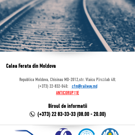
Calea Ferata din Moldova
Republica Moldova, Chisinau MD-2012,str. Vlaicu Pîrcălab 48;
(+373) 22-832-040;
cfm@railway.md
ANTICORUPȚIE
Biroul de informatii
(+373) 22 83-33-33 (08.00 - 20.00)