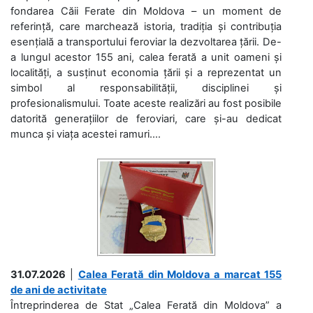
fondarea Căii Ferate din Moldova – un moment de
referință, care marchează istoria, tradiția și contribuția
esențială a transportului feroviar la dezvoltarea țării. De-
a lungul acestor 155 ani, calea ferată a unit oameni și
localități, a susținut economia țării și a reprezentat un
simbol al responsabilității, disciplinei și
profesionalismului. Toate aceste realizări au fost posibile
datorită generațiilor de feroviari, care și-au dedicat
munca și viața acestei ramuri....
31.07.2026
|
Calea Ferată din Moldova a marcat 155
de ani de activitate
Întreprinderea de Stat „Calea Ferată din Moldova” a