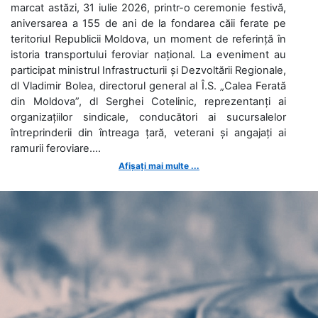
marcat astăzi, 31 iulie 2026, printr-o ceremonie festivă,
aniversarea a 155 de ani de la fondarea căii ferate pe
teritoriul Republicii Moldova, un moment de referință în
istoria transportului feroviar național. La eveniment au
participat ministrul Infrastructurii și Dezvoltării Regionale,
dl Vladimir Bolea, directorul general al Î.S. „Calea Ferată
din Moldova”, dl Serghei Cotelinic, reprezentanți ai
organizațiilor sindicale, conducători ai sucursalelor
întreprinderii din întreaga țară, veterani și angajați ai
ramurii feroviare....
Afișați mai multe ...