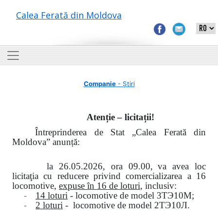
Calea Ferată din Moldova
Companie
- Știri
Atenție – licitații!
Întreprinderea de Stat „Calea Ferată din
Moldova” anunță:
la
26.05.2026, ora 09.00,
va avea loc
licitaţia cu reducere privind comercializarea a 16
locomotive,
expuse în 16 de loturi
, inclusiv:
-
14 loturi
- locomotive de model
3
ТЭ
10
М
;
-
2 loturi
- locomotive de model
2
ТЭ
10
Л
.