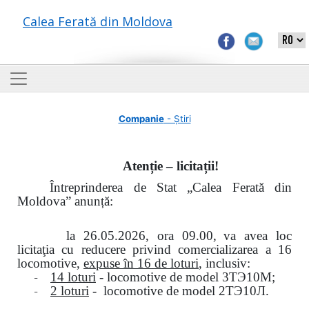
Calea Ferată din Moldova
Companie
- Știri
Atenție – licitații!
Întreprinderea de Stat „Calea Ferată din
Moldova” anunță:
la
26.05.2026, ora 09.00,
va avea loc
licitaţia cu reducere privind comercializarea a 16
locomotive,
expuse în 16 de loturi
, inclusiv:
-
14 loturi
- locomotive de model
3
ТЭ
10
М
;
-
2 loturi
- locomotive de model
2
ТЭ
10
Л
.