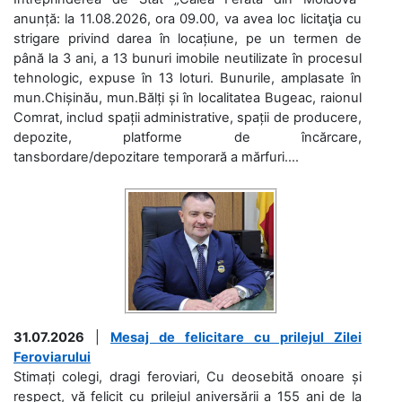
anunță: la 11.08.2026, ora 09.00, va avea loc licitaţia cu
strigare privind darea în locațiune, pe un termen de
până la 3 ani, a 13 bunuri imobile neutilizate în procesul
tehnologic, expuse în 13 loturi. Bunurile, amplasate în
mun.Chișinău, mun.Bălți și în localitatea Bugeac, raionul
Comrat, includ spații administrative, spații de producere,
depozite, platforme de încărcare,
tansbordare/depozitare temporară a mărfuri....
31.07.2026
|
Mesaj de felicitare cu prilejul Zilei
Feroviarului
Stimați colegi, dragi feroviari, Cu deosebită onoare și
respect, vă felicit cu prilejul aniversării a 155 ani de la