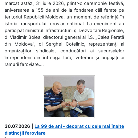
marcat astăzi, 31 iulie 2026, printr-o ceremonie festivă,
aniversarea a 155 de ani de la fondarea căii ferate pe
teritoriul Republicii Moldova, un moment de referință în
istoria transportului feroviar național. La eveniment au
participat ministrul Infrastructurii și Dezvoltării Regionale,
dl Vladimir Bolea, directorul general al Î.S. „Calea Ferată
din Moldova”, dl Serghei Cotelinic, reprezentanți ai
organizațiilor sindicale, conducători ai sucursalelor
întreprinderii din întreaga țară, veterani și angajați ai
ramurii feroviare....
30.07.2026
|
La 99 de ani - decorat cu cele mai înalte
distincții feroviare