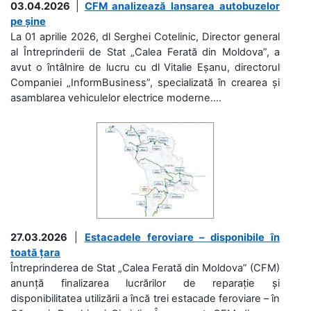
03.04.2026
|
CFM analizează lansarea autobuzelor
pe șine
La 01 aprilie 2026, dl Serghei Cotelinic, Director general
al Întreprinderii de Stat „Calea Ferată din Moldova”, a
avut o întâlnire de lucru cu dl Vitalie Eșanu, directorul
Companiei „InformBusiness”, specializată în crearea și
asamblarea vehiculelor electrice moderne....
27.03.2026
|
Estacadele feroviare – disponibile în
toată țara
Întreprinderea de Stat „Calea Ferată din Moldova” (CFM)
anunță finalizarea lucrărilor de reparație și
disponibilitatea utilizării a încă trei estacade feroviare – în