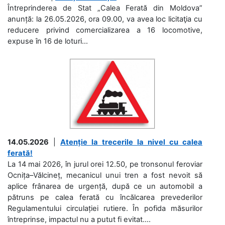
Întreprinderea de Stat „Calea Ferată din Moldova”
anunță: la 26.05.2026, ora 09.00, va avea loc licitaţia cu
reducere privind comercializarea a 16 locomotive,
expuse în 16 de loturi...
14.05.2026
|
Atenție la trecerile la nivel cu calea
ferată!
La 14 mai 2026, în jurul orei 12.50, pe tronsonul feroviar
Ocnița–Vălcineț, mecanicul unui tren a fost nevoit să
aplice frânarea de urgență, după ce un automobil a
pătruns pe calea ferată cu încălcarea prevederilor
Regulamentului circulației rutiere. În pofida măsurilor
întreprinse, impactul nu a putut fi evitat....