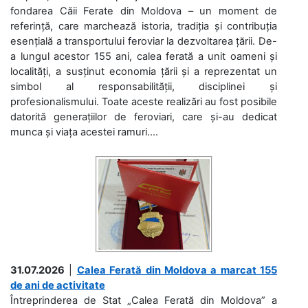
fondarea Căii Ferate din Moldova – un moment de
referință, care marchează istoria, tradiția și contribuția
esențială a transportului feroviar la dezvoltarea țării. De-
a lungul acestor 155 ani, calea ferată a unit oameni și
localități, a susținut economia țării și a reprezentat un
simbol al responsabilității, disciplinei și
profesionalismului. Toate aceste realizări au fost posibile
datorită generațiilor de feroviari, care și-au dedicat
munca și viața acestei ramuri....
31.07.2026
|
Calea Ferată din Moldova a marcat 155
de ani de activitate
Întreprinderea de Stat „Calea Ferată din Moldova” a