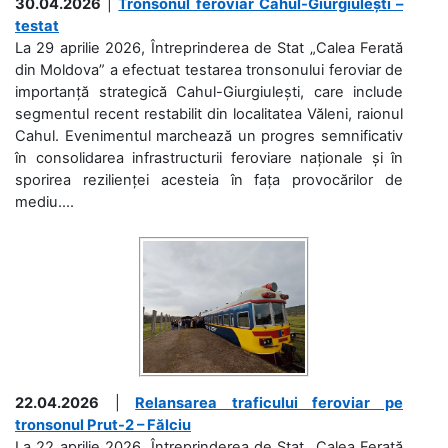
30.04.2026
|
Tronsonul feroviar Cahul-Giurgiulești –
testat
La 29 aprilie 2026, Întreprinderea de Stat „Calea Ferată
din Moldova” a efectuat testarea tronsonului feroviar de
importanță strategică Cahul-Giurgiulești, care include
segmentul recent restabilit din localitatea Văleni, raionul
Cahul. Evenimentul marchează un progres semnificativ
în consolidarea infrastructurii feroviare naționale și în
sporirea rezilienței acesteia în fața provocărilor de
mediu....
22.04.2026
|
Relansarea traficului feroviar pe
tronsonul Prut-2 – Fălciu
La 22 aprilie 2026, Întreprinderea de Stat „Calea Ferată