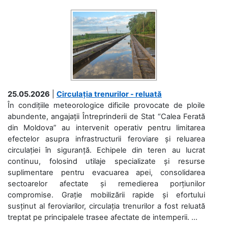
25.05.2026
|
Circulația trenurilor - reluată
În condițiile meteorologice dificile provocate de ploile
abundente, angajații Întreprinderii de Stat “Calea Ferată
din Moldova” au intervenit operativ pentru limitarea
efectelor asupra infrastructurii feroviare și reluarea
circulației în siguranță. Echipele din teren au lucrat
continuu, folosind utilaje specializate și resurse
suplimentare pentru evacuarea apei, consolidarea
sectoarelor afectate și remedierea porțiunilor
compromise. Grație mobilizării rapide și efortului
susținut al feroviarilor, circulația trenurilor a fost reluată
treptat pe principalele trasee afectate de intemperii. ...