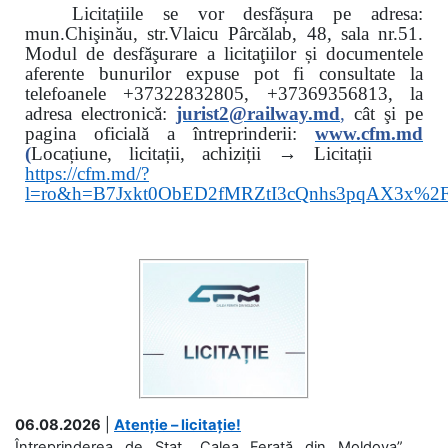
Licitațiile se vor desfășura pe adresa:
mun.Chişinău, str.Vlaicu Pârcălab, 48, sala nr.51.
Modul de desfăşurare a licitaţiilor și documentele
aferente bunurilor expuse pot fi consultate la
telefoanele
+37322832805, +37369356813, la
adresa electronică:
jurist2@railway.md
,
cât şi
pe
pagina oficială a întreprinderii:
www.
cfm.md
(
Locațiune, licitații, achiziții → Licitații
https://cfm.md/?
l=ro&h=B7Jxkt0ObED2fMRZtI3cQnhs3pqAX3x%
06.08.2026
|
Atenție – licitație!
Întreprinderea de Stat „Calea Ferată din Moldova”