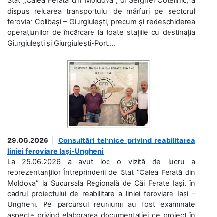
Stat „Calea Ferată din Moldova”, dl Serghei Cotelinic, a
dispus reluarea transportului de mărfuri pe sectorul
feroviar Colibași – Giurgiulești, precum și redeschiderea
operațiunilor de încărcare la toate stațiile cu destinația
Giurgiulești și Giurgiulești-Port....
29.06.2026
|
Consultări tehnice privind reabilitarea
liniei feroviare Iași-Ungheni
La 25.06.2026 a avut loc o vizită de lucru a
reprezentanților Întreprinderii de Stat ”Calea Ferată din
Moldova” la Sucursala Regională de Căi Ferate Iași, în
cadrul proiectului de reabilitare a liniei feroviare Iași –
Ungheni. Pe parcursul reuniunii au fost examinate
aspecte privind elaborarea documentației de proiect în