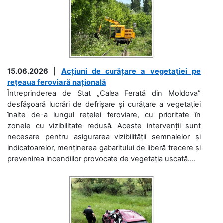
15.06.2026
|
Acțiuni de curățare a vegetației pe
rețeaua feroviară națională
Întreprinderea de Stat „Calea Ferată din Moldova”
desfășoară lucrări de defrișare și curățare a vegetației
înalte de-a lungul rețelei feroviare, cu prioritate în
zonele cu vizibilitate redusă. Aceste intervenții sunt
necesare pentru asigurarea vizibilității semnalelor și
indicatoarelor, menținerea gabaritului de liberă trecere și
prevenirea incendiilor provocate de vegetația uscată....