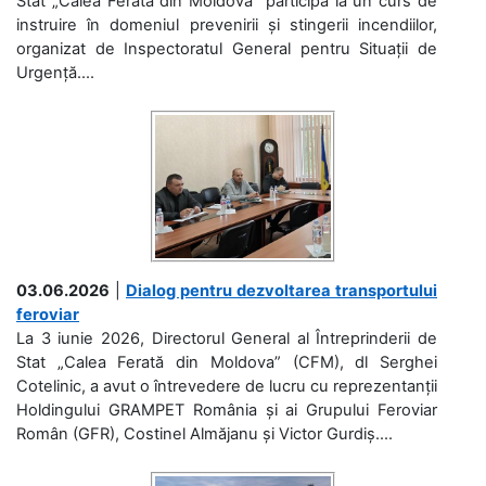
Stat „Calea Ferată din Moldova” participă la un curs de
instruire în domeniul prevenirii și stingerii incendiilor,
organizat de Inspectoratul General pentru Situații de
Urgență....
03.06.2026
|
Dialog pentru dezvoltarea transportului
feroviar
La 3 iunie 2026, Directorul General al Întreprinderii de
Stat „Calea Ferată din Moldova” (CFM), dl Serghei
Cotelinic, a avut o întrevedere de lucru cu reprezentanții
Holdingului GRAMPET România și ai Grupului Feroviar
Român (GFR), Costinel Almăjanu și Victor Gurdiș....