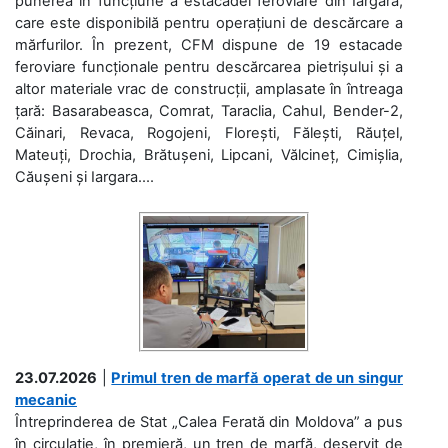
punerea în funcțiune a estacadei feroviare din Iargara,
care este disponibilă pentru operațiuni de descărcare a
mărfurilor. În prezent, CFM dispune de 19 estacade
feroviare funcționale pentru descărcarea pietrișului și a
altor materiale vrac de construcții, amplasate în întreaga
țară: Basarabeasca, Comrat, Taraclia, Cahul, Bender-2,
Căinari, Revaca, Rogojeni, Florești, Fălești, Răuțel,
Mateuți, Drochia, Brătușeni, Lipcani, Vălcineț, Cimișlia,
Căușeni și Iargara....
23.07.2026
|
Primul tren de marfă operat de un singur
mecanic
Întreprinderea de Stat „Calea Ferată din Moldova” a pus
în circulație, în premieră, un tren de marfă, deservit de