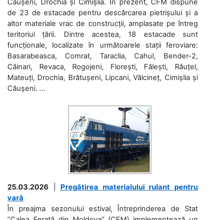
Căușeni, Drochia și Cimișlia. În prezent, CFM dispune
de 23 de estacade pentru descărcarea pietrișului și a
altor materiale vrac de construcții, amplasate pe întreg
teritoriul țării. Dintre acestea, 18 estacade sunt
funcționale, localizate în următoarele stații feroviare:
Basarabeasca, Comrat, Taraclia, Cahul, Bender-2,
Căinari, Revaca, Rogojeni, Florești, Fălești, Răuțel,
Mateuți, Drochia, Brătușeni, Lipcani, Vălcineț, Cimișlia și
Căușeni. ...
25.03.2026
|
Pregătirea materialului rulant pentru
vară
În preajma sezonului estival, Întreprinderea de Stat
”Calea Ferată din Moldova” (CFM) implementează un