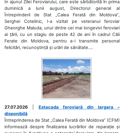
În ajunul Zilei Feroviarului, care este sărbătorită în prima
duminică a lunii august, Directorul general al
Întreprinderii de Stat „Calea Ferată din Moldova”,
Serghei Cotelinic, l-a vizitat pe veteranul feroviar
Gheorghe Maluda, unul dintre cei mai longevivi feroviari
ai țării, cu un stagiu de peste 42 de ani în cadrul Căii
Ferate din Moldova, pentru a-i transmite personal
felicitări, recunoștință și urări de sănătate....
27.07.2026
|
Estacada feroviară din Iargara –
disponibilă
Întreprinderea de Stat „Calea Ferată din Moldova” (CFM)
informează despre finalizarea lucrărilor de reparație și