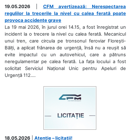
19.05.2026
|
CFM avertizează: Nerespectarea
regulilor la trecerile la nivel cu calea ferată poate
provoca accidente grave
La 19 mai 2026, în jurul orei 14.15, a fost înregistrat un
incident la o trecere la nivel cu calea ferată. Mecanicul
unui tren, care circula pe tronsonul feroviar Florești-
Bălți, a aplicat frânarea de urgență, însă nu a reușit să
evite impactul cu un autovehicul, care a pătruns
neregulamentar pe calea ferată. La fața locului a fost
solicitat Serviciul Național Unic pentru Apeluri de
Urgență 112....
18.05.2026
|
Atenție – licitații!