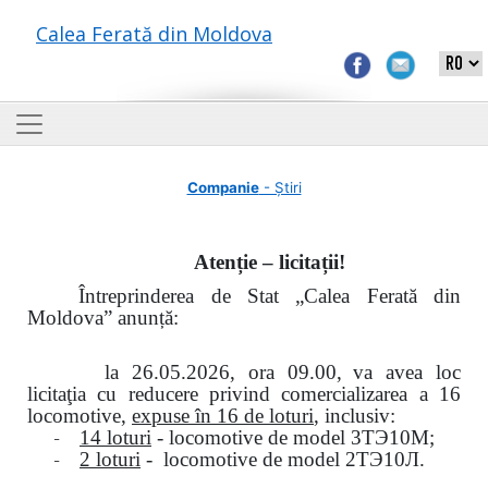
Calea Ferată din Moldova
Companie
- Știri
Atenție – licitații!
Întreprinderea de Stat „Calea Ferată din
Moldova” anunță:
la
26.05.2026, ora 09.00,
va avea loc
licitaţia cu reducere privind comercializarea a 16
locomotive,
expuse în 16 de loturi
, inclusiv:
-
14 loturi
- locomotive de model
3
ТЭ
10
М
;
-
2 loturi
- locomotive de model
2
ТЭ
10
Л
.