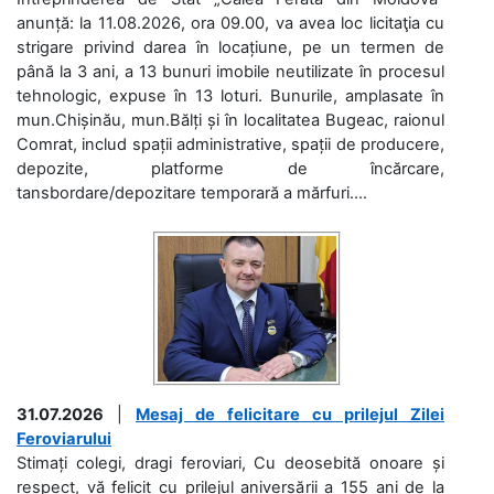
anunță: la 11.08.2026, ora 09.00, va avea loc licitaţia cu
strigare privind darea în locațiune, pe un termen de
până la 3 ani, a 13 bunuri imobile neutilizate în procesul
tehnologic, expuse în 13 loturi. Bunurile, amplasate în
mun.Chișinău, mun.Bălți și în localitatea Bugeac, raionul
Comrat, includ spații administrative, spații de producere,
depozite, platforme de încărcare,
tansbordare/depozitare temporară a mărfuri....
31.07.2026
|
Mesaj de felicitare cu prilejul Zilei
Feroviarului
Stimați colegi, dragi feroviari, Cu deosebită onoare și
respect, vă felicit cu prilejul aniversării a 155 ani de la