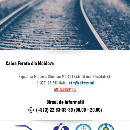
Calea Ferata din Moldova
Republica Moldova, Chisinau MD-2012,str. Vlaicu Pîrcălab 48;
(+373) 22-832-040;
cfm@railway.md
ANTICORUPȚIE
Biroul de informatii
(+373) 22 83-33-33 (08.00 - 20.00)