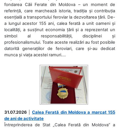
fondarea Căii Ferate din Moldova – un moment de
referință, care marchează istoria, tradiția și contribuția
esențială a transportului feroviar la dezvoltarea țării. De-
a lungul acestor 155 ani, calea ferată a unit oameni și
localități, a susținut economia țării și a reprezentat un
simbol al responsabilității, disciplinei și
profesionalismului. Toate aceste realizări au fost posibile
datorită generațiilor de feroviari, care și-au dedicat
munca și viața acestei ramuri....
31.07.2026
|
Calea Ferată din Moldova a marcat 155
de ani de activitate
Întreprinderea de Stat „Calea Ferată din Moldova” a