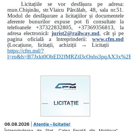
Licitațiile se vor desfășura pe adresa:
mun.Chişinău, str.Vlaicu Pârcălab, 48, sala nr.51.
Modul de desfăşurare a licitaţiilor și documentele
aferente bunurilor expuse pot fi consultate la
telefoanele
+37322832805, +37369356813, la
adresa electronică:
jurist2@railway.md
,
cât şi
pe
pagina oficială a întreprinderii:
www.
cfm.md
(
Locațiune, licitații, achiziții → Licitații
https://cfm.md/?
l=ro&h=B7Jxkt0ObED2fMRZtI3cQnhs3pqAX3x%
06.08.2026
|
Atenție – licitație!
Întreprinderea de Stat „Calea Ferată din Moldova”