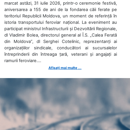
marcat astăzi, 31 iulie 2026, printr-o ceremonie festivă,
aniversarea a 155 de ani de la fondarea căii ferate pe
teritoriul Republicii Moldova, un moment de referință în
istoria transportului feroviar național. La eveniment au
participat ministrul Infrastructurii și Dezvoltării Regionale,
dl Vladimir Bolea, directorul general al Î.S. „Calea Ferată
din Moldova”, dl Serghei Cotelinic, reprezentanți ai
organizațiilor sindicale, conducători ai sucursalelor
întreprinderii din întreaga țară, veterani și angajați ai
ramurii feroviare....
Afișați mai multe ...