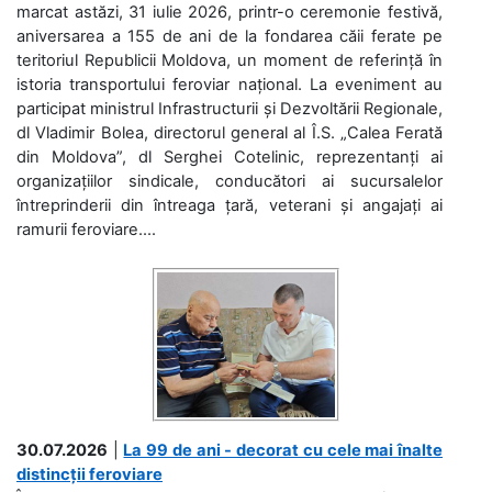
marcat astăzi, 31 iulie 2026, printr-o ceremonie festivă,
aniversarea a 155 de ani de la fondarea căii ferate pe
teritoriul Republicii Moldova, un moment de referință în
istoria transportului feroviar național. La eveniment au
participat ministrul Infrastructurii și Dezvoltării Regionale,
dl Vladimir Bolea, directorul general al Î.S. „Calea Ferată
din Moldova”, dl Serghei Cotelinic, reprezentanți ai
organizațiilor sindicale, conducători ai sucursalelor
întreprinderii din întreaga țară, veterani și angajați ai
ramurii feroviare....
30.07.2026
|
La 99 de ani - decorat cu cele mai înalte
distincții feroviare