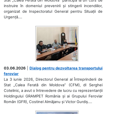
Stat „Calea Ferată din Moldova” participă la un curs de
instruire în domeniul prevenirii și stingerii incendiilor,
organizat de Inspectoratul General pentru Situații de
Urgență....
03.06.2026
|
Dialog pentru dezvoltarea transportului
feroviar
La 3 iunie 2026, Directorul General al Întreprinderii de
Stat „Calea Ferată din Moldova” (CFM), dl Serghei
Cotelinic, a avut o întrevedere de lucru cu reprezentanții
Holdingului GRAMPET România și ai Grupului Feroviar
Român (GFR), Costinel Almăjanu și Victor Gurdiș....