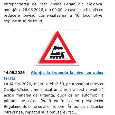
Întreprinderea de Stat „Calea Ferată din Moldova”
anunță: la 26.05.2026, ora 09.00, va avea loc licitaţia cu
reducere privind comercializarea a 16 locomotive,
expuse în 16 de loturi...
14.05.2026
|
Atenție la trecerile la nivel cu calea
ferată!
La 14 mai 2026, în jurul orei 12.50, pe tronsonul feroviar
Ocnița–Vălcineț, mecanicul unui tren a fost nevoit să
aplice frânarea de urgență, după ce un automobil a
pătruns pe calea ferată cu încălcarea prevederilor
Regulamentului circulației rutiere. În pofida măsurilor
întreprinse, impactul nu a putut fi evitat....