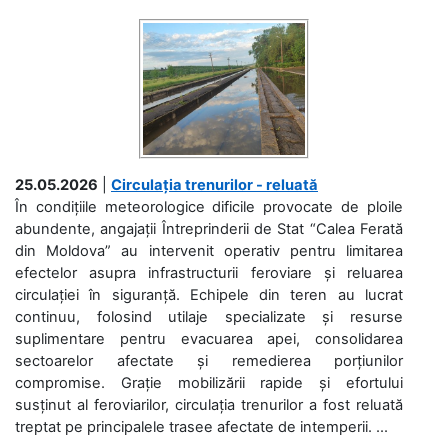
25.05.2026
|
Circulația trenurilor - reluată
În condițiile meteorologice dificile provocate de ploile
abundente, angajații Întreprinderii de Stat “Calea Ferată
din Moldova” au intervenit operativ pentru limitarea
efectelor asupra infrastructurii feroviare și reluarea
circulației în siguranță. Echipele din teren au lucrat
continuu, folosind utilaje specializate și resurse
suplimentare pentru evacuarea apei, consolidarea
sectoarelor afectate și remedierea porțiunilor
compromise. Grație mobilizării rapide și efortului
susținut al feroviarilor, circulația trenurilor a fost reluată
treptat pe principalele trasee afectate de intemperii. ...