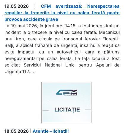
19.05.2026
|
CFM avertizează: Nerespectarea
regulilor la trecerile la nivel cu calea ferată poate
provoca accidente grave
La 19 mai 2026, în jurul orei 14.15, a fost înregistrat un
incident la o trecere la nivel cu calea ferată. Mecanicul
unui tren, care circula pe tronsonul feroviar Florești-
Bălți, a aplicat frânarea de urgență, însă nu a reușit să
evite impactul cu un autovehicul, care a pătruns
neregulamentar pe calea ferată. La fața locului a fost
solicitat Serviciul Național Unic pentru Apeluri de
Urgență 112....
18.05.2026
|
Atenție – licitații!