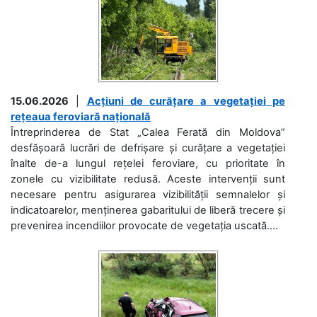
15.06.2026
|
Acțiuni de curățare a vegetației pe
rețeaua feroviară națională
Întreprinderea de Stat „Calea Ferată din Moldova”
desfășoară lucrări de defrișare și curățare a vegetației
înalte de-a lungul rețelei feroviare, cu prioritate în
zonele cu vizibilitate redusă. Aceste intervenții sunt
necesare pentru asigurarea vizibilității semnalelor și
indicatoarelor, menținerea gabaritului de liberă trecere și
prevenirea incendiilor provocate de vegetația uscată....