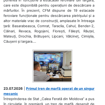
punerea în funcțiune a estacadei feroviare din Iargara,
care este disponibilă pentru operațiuni de descărcare a
mărfurilor. În prezent, CFM dispune de 19 estacade
feroviare funcționale pentru descărcarea pietrișului și a
altor materiale vrac de construcții, amplasate în întreaga
țară: Basarabeasca, Comrat, Taraclia, Cahul, Bender-2,
Căinari, Revaca, Rogojeni, Florești, Fălești, Răuțel,
Mateuți, Drochia, Brătușeni, Lipcani, Vălcineț, Cimișlia,
Căușeni și Iargara....
23.07.2026
|
Primul tren de marfă operat de un singur
mecanic
Întreprinderea de Stat „Calea Ferată din Moldova” a pus
în circulație, în premieră, un tren de marfă, deservit de