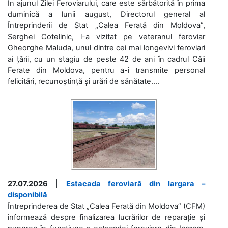
În ajunul Zilei Feroviarului, care este sărbătorită în prima
duminică a lunii august, Directorul general al
Întreprinderii de Stat „Calea Ferată din Moldova”,
Serghei Cotelinic, l-a vizitat pe veteranul feroviar
Gheorghe Maluda, unul dintre cei mai longevivi feroviari
ai țării, cu un stagiu de peste 42 de ani în cadrul Căii
Ferate din Moldova, pentru a-i transmite personal
felicitări, recunoștință și urări de sănătate....
27.07.2026
|
Estacada feroviară din Iargara –
disponibilă
Întreprinderea de Stat „Calea Ferată din Moldova” (CFM)
informează despre finalizarea lucrărilor de reparație și