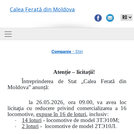
Calea Ferată din Moldova
Companie
- Știri
Atenție – licitații!
Întreprinderea de Stat „Calea Ferată din
Moldova” anunță:
la
26.05.2026, ora 09.00,
va avea loc
licitaţia cu reducere privind comercializarea a 16
locomotive,
expuse în 16 de loturi
, inclusiv:
-
14 loturi
- locomotive de model
3
ТЭ
10
М
;
-
2 loturi
- locomotive de model
2
ТЭ
10
Л
.