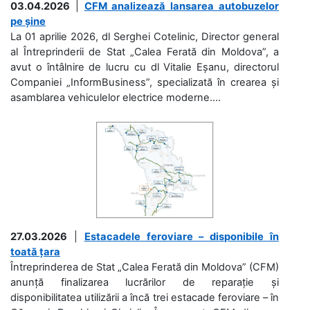
03.04.2026
|
CFM analizează lansarea autobuzelor
pe șine
La 01 aprilie 2026, dl Serghei Cotelinic, Director general
al Întreprinderii de Stat „Calea Ferată din Moldova”, a
avut o întâlnire de lucru cu dl Vitalie Eșanu, directorul
Companiei „InformBusiness”, specializată în crearea și
asamblarea vehiculelor electrice moderne....
27.03.2026
|
Estacadele feroviare – disponibile în
toată țara
Întreprinderea de Stat „Calea Ferată din Moldova” (CFM)
anunță finalizarea lucrărilor de reparație și
disponibilitatea utilizării a încă trei estacade feroviare – în