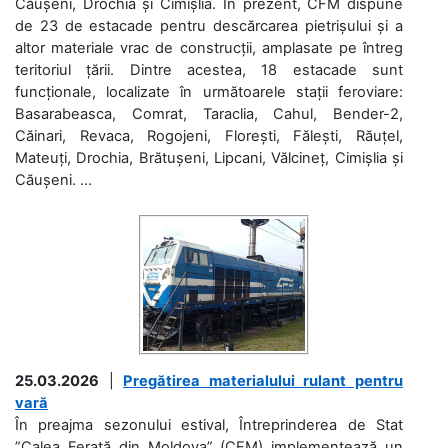
Căușeni, Drochia și Cimișlia. În prezent, CFM dispune
de 23 de estacade pentru descărcarea pietrișului și a
altor materiale vrac de construcții, amplasate pe întreg
teritoriul țării. Dintre acestea, 18 estacade sunt
funcționale, localizate în următoarele stații feroviare:
Basarabeasca, Comrat, Taraclia, Cahul, Bender-2,
Căinari, Revaca, Rogojeni, Florești, Fălești, Răuțel,
Mateuți, Drochia, Brătușeni, Lipcani, Vălcineț, Cimișlia și
Căușeni. ...
25.03.2026
|
Pregătirea materialului rulant pentru
vară
În preajma sezonului estival, Întreprinderea de Stat
”Calea Ferată din Moldova” (CFM) implementează un