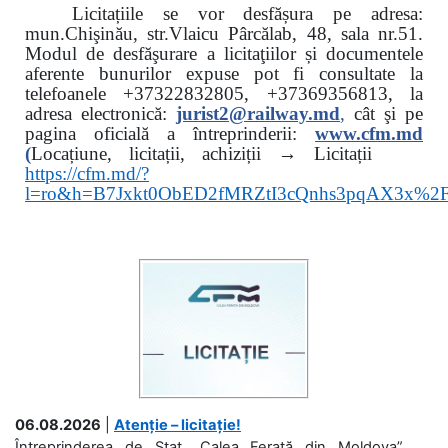
Licitațiile se vor desfășura pe adresa:
mun.Chişinău, str.Vlaicu Pârcălab, 48, sala nr.51.
Modul de desfăşurare a licitaţiilor și documentele
aferente bunurilor expuse pot fi consultate la
telefoanele
+37322832805, +37369356813, la
adresa electronică:
jurist2@railway.md
,
cât şi
pe
pagina oficială a întreprinderii:
www.
cfm.md
(
Locațiune, licitații, achiziții → Licitații
https://cfm.md/?
l=ro&h=B7Jxkt0ObED2fMRZtI3cQnhs3pqAX3x%
06.08.2026
|
Atenție – licitație!
Întreprinderea de Stat „Calea Ferată din Moldova”