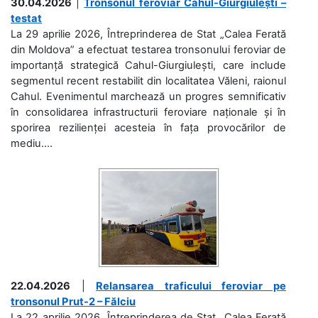
30.04.2026
|
Tronsonul feroviar Cahul-Giurgiulești –
testat
La 29 aprilie 2026, Întreprinderea de Stat „Calea Ferată
din Moldova” a efectuat testarea tronsonului feroviar de
importanță strategică Cahul-Giurgiulești, care include
segmentul recent restabilit din localitatea Văleni, raionul
Cahul. Evenimentul marchează un progres semnificativ
în consolidarea infrastructurii feroviare naționale și în
sporirea rezilienței acesteia în fața provocărilor de
mediu....
22.04.2026
|
Relansarea traficului feroviar pe
tronsonul Prut-2 – Fălciu
La 22 aprilie 2026, Întreprinderea de Stat „Calea Ferată