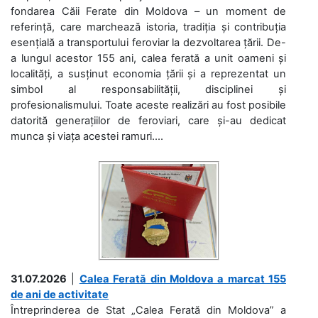
fondarea Căii Ferate din Moldova – un moment de
referință, care marchează istoria, tradiția și contribuția
esențială a transportului feroviar la dezvoltarea țării. De-
a lungul acestor 155 ani, calea ferată a unit oameni și
localități, a susținut economia țării și a reprezentat un
simbol al responsabilității, disciplinei și
profesionalismului. Toate aceste realizări au fost posibile
datorită generațiilor de feroviari, care și-au dedicat
munca și viața acestei ramuri....
31.07.2026
|
Calea Ferată din Moldova a marcat 155
de ani de activitate
Întreprinderea de Stat „Calea Ferată din Moldova” a