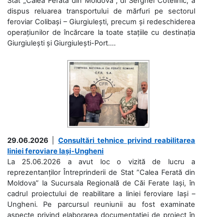
Stat „Calea Ferată din Moldova”, dl Serghei Cotelinic, a
dispus reluarea transportului de mărfuri pe sectorul
feroviar Colibași – Giurgiulești, precum și redeschiderea
operațiunilor de încărcare la toate stațiile cu destinația
Giurgiulești și Giurgiulești-Port....
29.06.2026
|
Consultări tehnice privind reabilitarea
liniei feroviare Iași-Ungheni
La 25.06.2026 a avut loc o vizită de lucru a
reprezentanților Întreprinderii de Stat ”Calea Ferată din
Moldova” la Sucursala Regională de Căi Ferate Iași, în
cadrul proiectului de reabilitare a liniei feroviare Iași –
Ungheni. Pe parcursul reuniunii au fost examinate
aspecte privind elaborarea documentației de proiect în