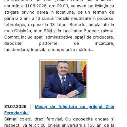
anunță: la 11.08.2026, ora 09.00, va avea loc licitaţia cu
strigare privind darea în locațiune, pe un termen de
până la 3 ani, a 13 bunuri imobile neutilizate în procesul
tehnologic, expuse în 13 loturi. Bunurile, amplasate în
mun.Chișinău, mun.Bălți și în localitatea Bugeac, raionul
Comrat, includ spații administrative, spații de producere,
depozite, platforme de încărcare,
tansbordare/depozitare temporară a mărfuri....
31.07.2026
|
Mesaj de felicitare cu prilejul Zilei
Feroviarului
Stimați colegi, dragi feroviari, Cu deosebită onoare și
respect, vă felicit cu prilejul aniversării a 155 ani de la