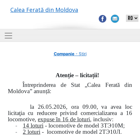
Calea Ferată din Moldova
Companie
- Știri
Atenție – licitații!
Întreprinderea de Stat „Calea Ferată din
Moldova” anunță:
la
26.05.2026, ora 09.00,
va avea loc
licitaţia cu reducere privind comercializarea a 16
locomotive,
expuse în 16 de loturi
, inclusiv:
-
14 loturi
- locomotive de model
3
ТЭ
10
М
;
-
2 loturi
- locomotive de model
2
ТЭ
10
Л
.