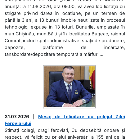
anunță: la 11.08.2026, ora 09.00, va avea loc licitaţia cu
strigare privind darea în locațiune, pe un termen de
până la 3 ani, a 13 bunuri imobile neutilizate în procesul
tehnologic, expuse în 13 loturi. Bunurile, amplasate în
mun.Chișinău, mun.Bălți și în localitatea Bugeac, raionul
Comrat, includ spații administrative, spații de producere,
depozite, platforme de încărcare,
tansbordare/depozitare temporară a mărfuri....
31.07.2026
|
Mesaj de felicitare cu prilejul Zilei
Feroviarului
Stimați colegi, dragi feroviari, Cu deosebită onoare și
respect, vă felicit cu prilejul aniversării a 155 ani de la