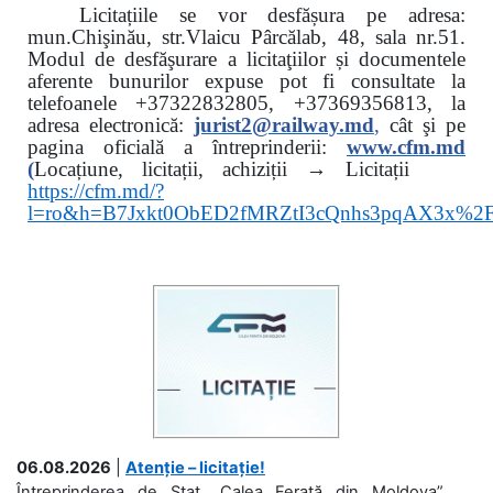
Licitațiile se vor desfășura pe adresa:
mun.Chişinău, str.Vlaicu Pârcălab, 48, sala nr.51.
Modul de desfăşurare a licitaţiilor și documentele
aferente bunurilor expuse pot fi consultate la
telefoanele
+37322832805, +37369356813, la
adresa electronică:
jurist2@railway.md
,
cât şi
pe
pagina oficială a întreprinderii:
www.
cfm.md
(
Locațiune, licitații, achiziții → Licitații
https://cfm.md/?
l=ro&h=B7Jxkt0ObED2fMRZtI3cQnhs3pqAX3x%
06.08.2026
|
Atenție – licitație!
Întreprinderea de Stat „Calea Ferată din Moldova”