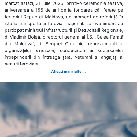
marcat astăzi, 31 iulie 2026, printr-o ceremonie festivă,
aniversarea a 155 de ani de la fondarea căii ferate pe
teritoriul Republicii Moldova, un moment de referință în
istoria transportului feroviar național. La eveniment au
participat ministrul Infrastructurii și Dezvoltării Regionale,
dl Vladimir Bolea, directorul general al Î.S. „Calea Ferată
din Moldova”, dl Serghei Cotelinic, reprezentanți ai
organizațiilor sindicale, conducători ai sucursalelor
întreprinderii din întreaga țară, veterani și angajați ai
ramurii feroviare....
Afișați mai multe ...