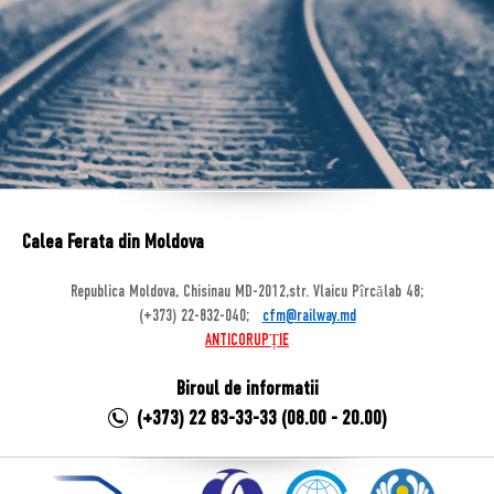
Calea Ferata din Moldova
Republica Moldova, Chisinau MD-2012,str. Vlaicu Pîrcălab 48;
(+373) 22-832-040;
cfm@railway.md
ANTICORUPȚIE
Biroul de informatii
(+373) 22 83-33-33 (08.00 - 20.00)