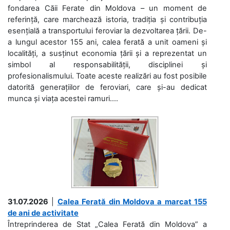
fondarea Căii Ferate din Moldova – un moment de
referință, care marchează istoria, tradiția și contribuția
esențială a transportului feroviar la dezvoltarea țării. De-
a lungul acestor 155 ani, calea ferată a unit oameni și
localități, a susținut economia țării și a reprezentat un
simbol al responsabilității, disciplinei și
profesionalismului. Toate aceste realizări au fost posibile
datorită generațiilor de feroviari, care și-au dedicat
munca și viața acestei ramuri....
31.07.2026
|
Calea Ferată din Moldova a marcat 155
de ani de activitate
Întreprinderea de Stat „Calea Ferată din Moldova” a