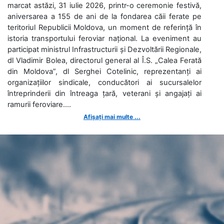
marcat astăzi, 31 iulie 2026, printr-o ceremonie festivă,
aniversarea a 155 de ani de la fondarea căii ferate pe
teritoriul Republicii Moldova, un moment de referință în
istoria transportului feroviar național. La eveniment au
participat ministrul Infrastructurii și Dezvoltării Regionale,
dl Vladimir Bolea, directorul general al Î.S. „Calea Ferată
din Moldova”, dl Serghei Cotelinic, reprezentanți ai
organizațiilor sindicale, conducători ai sucursalelor
întreprinderii din întreaga țară, veterani și angajați ai
ramurii feroviare....
Afișați mai multe ...