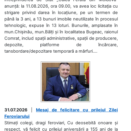
anunță: la 11.08.2026, ora 09.00, va avea loc licitaţia cu
strigare privind darea în locațiune, pe un termen de
până la 3 ani, a 13 bunuri imobile neutilizate în procesul
tehnologic, expuse în 13 loturi. Bunurile, amplasate în
mun.Chișinău, mun.Bălți și în localitatea Bugeac, raionul
Comrat, includ spații administrative, spații de producere,
depozite, platforme de încărcare,
tansbordare/depozitare temporară a mărfuri....
31.07.2026
|
Mesaj de felicitare cu prilejul Zilei
Feroviarului
Stimați colegi, dragi feroviari, Cu deosebită onoare și
respect, vă felicit cu prilejul aniversării a 155 ani de la