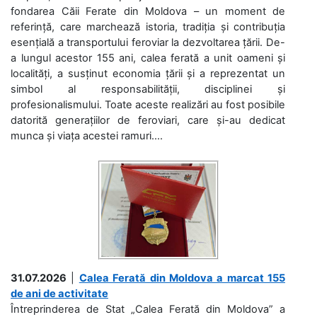
fondarea Căii Ferate din Moldova – un moment de
referință, care marchează istoria, tradiția și contribuția
esențială a transportului feroviar la dezvoltarea țării. De-
a lungul acestor 155 ani, calea ferată a unit oameni și
localități, a susținut economia țării și a reprezentat un
simbol al responsabilității, disciplinei și
profesionalismului. Toate aceste realizări au fost posibile
datorită generațiilor de feroviari, care și-au dedicat
munca și viața acestei ramuri....
31.07.2026
|
Calea Ferată din Moldova a marcat 155
de ani de activitate
Întreprinderea de Stat „Calea Ferată din Moldova” a