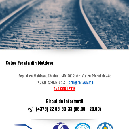
Calea Ferata din Moldova
Republica Moldova, Chisinau MD-2012,str. Vlaicu Pîrcălab 48;
(+373) 22-832-040;
cfm@railway.md
ANTICORUPȚIE
Biroul de informatii
(+373) 22 83-33-33 (08.00 - 20.00)