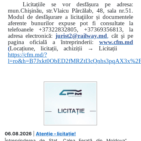
Licitațiile se vor desfășura pe adresa:
mun.Chişinău, str.Vlaicu Pârcălab, 48, sala nr.51.
Modul de desfăşurare a licitaţiilor și documentele
aferente bunurilor expuse pot fi consultate la
telefoanele
+37322832805, +37369356813, la
adresa electronică:
jurist2@railway.md
,
cât şi
pe
pagina oficială a întreprinderii:
www.
cfm.md
(
Locațiune, licitații, achiziții → Licitații
https://cfm.md/?
l=ro&h=B7Jxkt0ObED2fMRZtI3cQnhs3pqAX3x%
06.08.2026
|
Atenție – licitație!
Întreprinderea de Stat „Calea Ferată din Moldova”