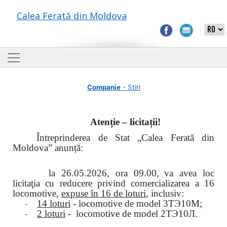
Calea Ferată din Moldova
Companie
- Știri
Atenție – licitații!
Întreprinderea de Stat „Calea Ferată din
Moldova” anunță:
la
26.05.2026, ora 09.00,
va avea loc
licitaţia cu reducere privind comercializarea a 16
locomotive,
expuse în 16 de loturi
, inclusiv:
-
14 loturi
- locomotive de model
3
ТЭ
10
М
;
-
2 loturi
- locomotive de model
2
ТЭ
10
Л
.