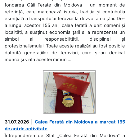
fondarea Căii Ferate din Moldova – un moment de
referință, care marchează istoria, tradiția și contribuția
esențială a transportului feroviar la dezvoltarea țării. De-
a lungul acestor 155 ani, calea ferată a unit oameni și
localități, a susținut economia țării și a reprezentat un
simbol al responsabilității, disciplinei și
profesionalismului. Toate aceste realizări au fost posibile
datorită generațiilor de feroviari, care și-au dedicat
munca și viața acestei ramuri....
31.07.2026
|
Calea Ferată din Moldova a marcat 155
de ani de activitate
Întreprinderea de Stat „Calea Ferată din Moldova” a