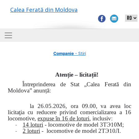
Calea Ferată din Moldova
Companie
- Știri
Atenție – licitații!
Întreprinderea de Stat „Calea Ferată din
Moldova” anunță:
la
26.05.2026, ora 09.00,
va avea loc
licitaţia cu reducere privind comercializarea a 16
locomotive,
expuse în 16 de loturi
, inclusiv:
-
14 loturi
- locomotive de model
3
ТЭ
10
М
;
-
2 loturi
- locomotive de model
2
ТЭ
10
Л
.