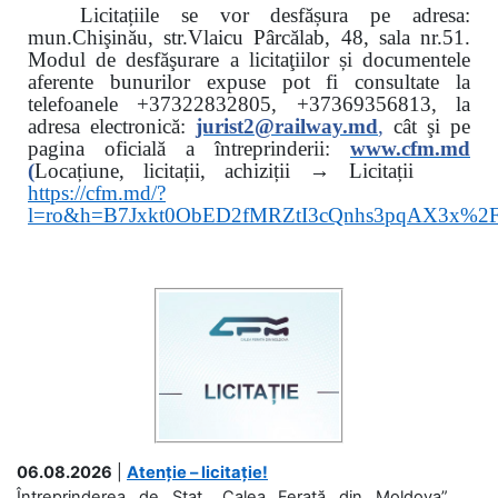
Licitațiile se vor desfășura pe adresa:
mun.Chişinău, str.Vlaicu Pârcălab, 48, sala nr.51.
Modul de desfăşurare a licitaţiilor și documentele
aferente bunurilor expuse pot fi consultate la
telefoanele
+37322832805, +37369356813, la
adresa electronică:
jurist2@railway.md
,
cât şi
pe
pagina oficială a întreprinderii:
www.
cfm.md
(
Locațiune, licitații, achiziții → Licitații
https://cfm.md/?
l=ro&h=B7Jxkt0ObED2fMRZtI3cQnhs3pqAX3x%
06.08.2026
|
Atenție – licitație!
Întreprinderea de Stat „Calea Ferată din Moldova”