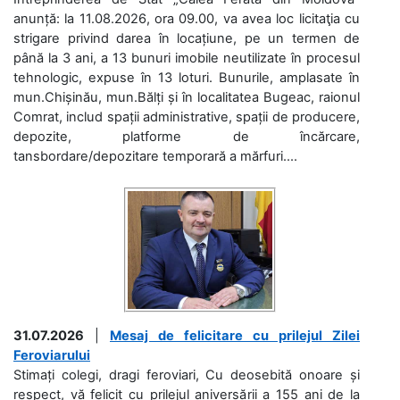
anunță: la 11.08.2026, ora 09.00, va avea loc licitaţia cu
strigare privind darea în locațiune, pe un termen de
până la 3 ani, a 13 bunuri imobile neutilizate în procesul
tehnologic, expuse în 13 loturi. Bunurile, amplasate în
mun.Chișinău, mun.Bălți și în localitatea Bugeac, raionul
Comrat, includ spații administrative, spații de producere,
depozite, platforme de încărcare,
tansbordare/depozitare temporară a mărfuri....
31.07.2026
|
Mesaj de felicitare cu prilejul Zilei
Feroviarului
Stimați colegi, dragi feroviari, Cu deosebită onoare și
respect, vă felicit cu prilejul aniversării a 155 ani de la