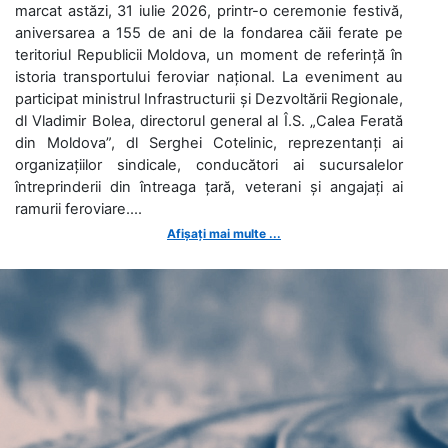
marcat astăzi, 31 iulie 2026, printr-o ceremonie festivă,
aniversarea a 155 de ani de la fondarea căii ferate pe
teritoriul Republicii Moldova, un moment de referință în
istoria transportului feroviar național. La eveniment au
participat ministrul Infrastructurii și Dezvoltării Regionale,
dl Vladimir Bolea, directorul general al Î.S. „Calea Ferată
din Moldova”, dl Serghei Cotelinic, reprezentanți ai
organizațiilor sindicale, conducători ai sucursalelor
întreprinderii din întreaga țară, veterani și angajați ai
ramurii feroviare....
Afișați mai multe ...