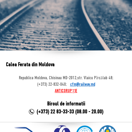
Calea Ferata din Moldova
Republica Moldova, Chisinau MD-2012,str. Vlaicu Pîrcălab 48;
(+373) 22-832-040;
cfm@railway.md
ANTICORUPȚIE
Biroul de informatii
(+373) 22 83-33-33 (08.00 - 20.00)