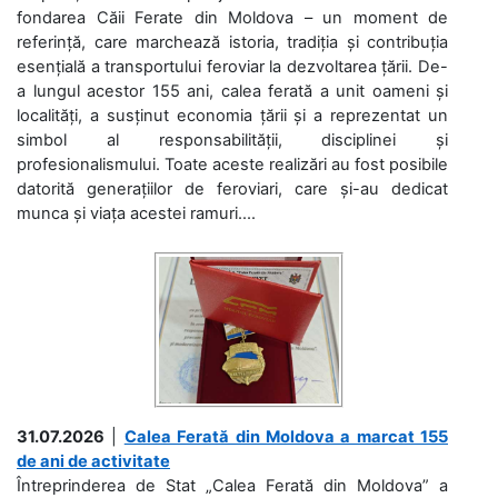
fondarea Căii Ferate din Moldova – un moment de
referință, care marchează istoria, tradiția și contribuția
esențială a transportului feroviar la dezvoltarea țării. De-
a lungul acestor 155 ani, calea ferată a unit oameni și
localități, a susținut economia țării și a reprezentat un
simbol al responsabilității, disciplinei și
profesionalismului. Toate aceste realizări au fost posibile
datorită generațiilor de feroviari, care și-au dedicat
munca și viața acestei ramuri....
31.07.2026
|
Calea Ferată din Moldova a marcat 155
de ani de activitate
Întreprinderea de Stat „Calea Ferată din Moldova” a