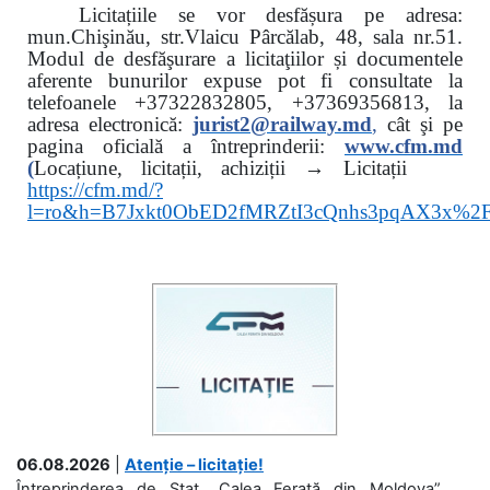
Licitațiile se vor desfășura pe adresa:
mun.Chişinău, str.Vlaicu Pârcălab, 48, sala nr.51.
Modul de desfăşurare a licitaţiilor și documentele
aferente bunurilor expuse pot fi consultate la
telefoanele
+37322832805, +37369356813, la
adresa electronică:
jurist2@railway.md
,
cât şi
pe
pagina oficială a întreprinderii:
www.
cfm.md
(
Locațiune, licitații, achiziții → Licitații
https://cfm.md/?
l=ro&h=B7Jxkt0ObED2fMRZtI3cQnhs3pqAX3x%
06.08.2026
|
Atenție – licitație!
Întreprinderea de Stat „Calea Ferată din Moldova”