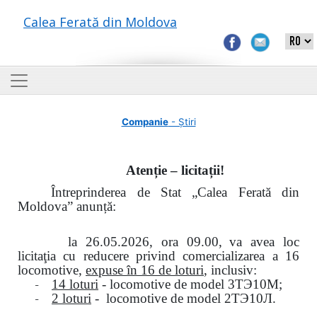
Calea Ferată din Moldova
Companie
- Știri
Atenție – licitații!
Întreprinderea de Stat „Calea Ferată din
Moldova” anunță:
la
26.05.2026, ora 09.00,
va avea loc
licitaţia cu reducere privind comercializarea a 16
locomotive,
expuse în 16 de loturi
, inclusiv:
-
14 loturi
- locomotive de model
3
ТЭ
10
М
;
-
2 loturi
- locomotive de model
2
ТЭ
10
Л
.