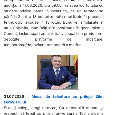
anunță: la 11.08.2026, ora 09.00, va avea loc licitaţia cu
strigare privind darea în locațiune, pe un termen de
până la 3 ani, a 13 bunuri imobile neutilizate în procesul
tehnologic, expuse în 13 loturi. Bunurile, amplasate în
mun.Chișinău, mun.Bălți și în localitatea Bugeac, raionul
Comrat, includ spații administrative, spații de producere,
depozite, platforme de încărcare,
tansbordare/depozitare temporară a mărfuri....
31.07.2026
|
Mesaj de felicitare cu prilejul Zilei
Feroviarului
Stimați colegi, dragi feroviari, Cu deosebită onoare și
respect, vă felicit cu prilejul aniversării a 155 ani de la