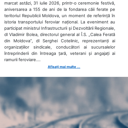
marcat astăzi, 31 iulie 2026, printr-o ceremonie festivă,
aniversarea a 155 de ani de la fondarea căii ferate pe
teritoriul Republicii Moldova, un moment de referință în
istoria transportului feroviar național. La eveniment au
participat ministrul Infrastructurii și Dezvoltării Regionale,
dl Vladimir Bolea, directorul general al Î.S. „Calea Ferată
din Moldova”, dl Serghei Cotelinic, reprezentanți ai
organizațiilor sindicale, conducători ai sucursalelor
întreprinderii din întreaga țară, veterani și angajați ai
ramurii feroviare....
Afișați mai multe ...