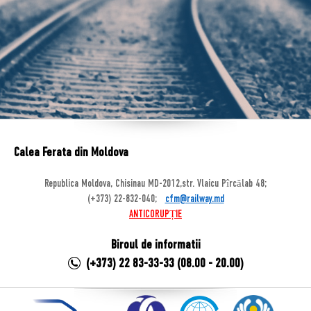
Calea Ferata din Moldova
Republica Moldova, Chisinau MD-2012,str. Vlaicu Pîrcălab 48;
(+373) 22-832-040;
cfm@railway.md
ANTICORUPȚIE
Biroul de informatii
(+373) 22 83-33-33 (08.00 - 20.00)