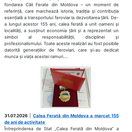
fondarea Căii Ferate din Moldova – un moment de
referință, care marchează istoria, tradiția și contribuția
esențială a transportului feroviar la dezvoltarea țării. De-
a lungul acestor 155 ani, calea ferată a unit oameni și
localități, a susținut economia țării și a reprezentat un
simbol al responsabilității, disciplinei și
profesionalismului. Toate aceste realizări au fost posibile
datorită generațiilor de feroviari, care și-au dedicat
munca și viața acestei ramuri....
31.07.2026
|
Calea Ferată din Moldova a marcat 155
de ani de activitate
Întreprinderea de Stat „Calea Ferată din Moldova” a