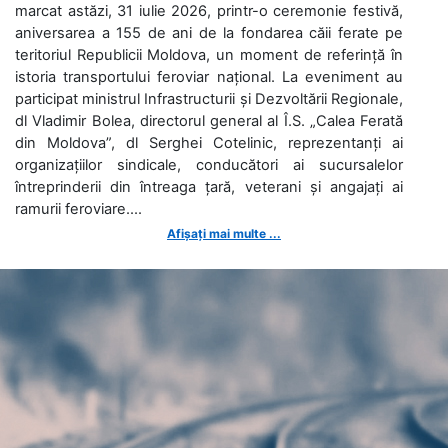
marcat astăzi, 31 iulie 2026, printr-o ceremonie festivă,
aniversarea a 155 de ani de la fondarea căii ferate pe
teritoriul Republicii Moldova, un moment de referință în
istoria transportului feroviar național. La eveniment au
participat ministrul Infrastructurii și Dezvoltării Regionale,
dl Vladimir Bolea, directorul general al Î.S. „Calea Ferată
din Moldova”, dl Serghei Cotelinic, reprezentanți ai
organizațiilor sindicale, conducători ai sucursalelor
întreprinderii din întreaga țară, veterani și angajați ai
ramurii feroviare....
Afișați mai multe ...