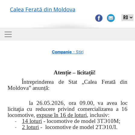
Calea Ferată din Moldova
Companie
- Știri
Atenție – licitații!
Întreprinderea de Stat „Calea Ferată din
Moldova” anunță:
la
26.05.2026, ora 09.00,
va avea loc
licitaţia cu reducere privind comercializarea a 16
locomotive,
expuse în 16 de loturi
, inclusiv:
-
14 loturi
- locomotive de model
3
ТЭ
10
М
;
-
2 loturi
- locomotive de model
2
ТЭ
10
Л
.