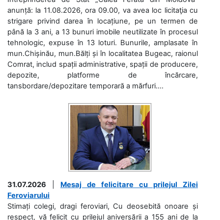
anunță: la 11.08.2026, ora 09.00, va avea loc licitaţia cu
strigare privind darea în locațiune, pe un termen de
până la 3 ani, a 13 bunuri imobile neutilizate în procesul
tehnologic, expuse în 13 loturi. Bunurile, amplasate în
mun.Chișinău, mun.Bălți și în localitatea Bugeac, raionul
Comrat, includ spații administrative, spații de producere,
depozite, platforme de încărcare,
tansbordare/depozitare temporară a mărfuri....
31.07.2026
|
Mesaj de felicitare cu prilejul Zilei
Feroviarului
Stimați colegi, dragi feroviari, Cu deosebită onoare și
respect, vă felicit cu prilejul aniversării a 155 ani de la