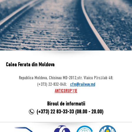
Calea Ferata din Moldova
Republica Moldova, Chisinau MD-2012,str. Vlaicu Pîrcălab 48;
(+373) 22-832-040;
cfm@railway.md
ANTICORUPȚIE
Biroul de informatii
(+373) 22 83-33-33 (08.00 - 20.00)