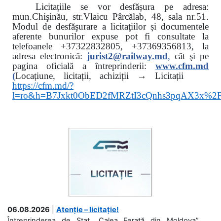
Licitațiile se vor desfășura pe adresa:
mun.Chişinău, str.Vlaicu Pârcălab, 48, sala nr.51.
Modul de desfăşurare a licitaţiilor și documentele
aferente bunurilor expuse pot fi consultate la
telefoanele
+37322832805, +37369356813, la
adresa electronică:
jurist2@railway.md
,
cât şi
pe
pagina oficială a întreprinderii:
www.
cfm.md
(
Locațiune, licitații, achiziții → Licitații
https://cfm.md/?
l=ro&h=B7Jxkt0ObED2fMRZtI3cQnhs3pqAX3x%
06.08.2026
|
Atenție – licitație!
Întreprinderea de Stat „Calea Ferată din Moldova”