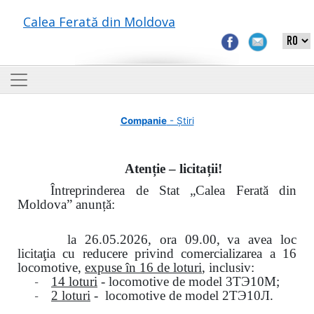
Calea Ferată din Moldova
Companie
- Știri
Atenție – licitații!
Întreprinderea de Stat „Calea Ferată din
Moldova” anunță:
la
26.05.2026, ora 09.00,
va avea loc
licitaţia cu reducere privind comercializarea a 16
locomotive,
expuse în 16 de loturi
, inclusiv:
-
14 loturi
- locomotive de model
3
ТЭ
10
М
;
-
2 loturi
- locomotive de model
2
ТЭ
10
Л
.