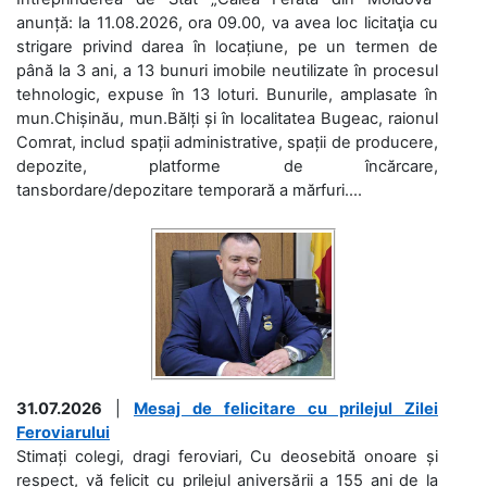
anunță: la 11.08.2026, ora 09.00, va avea loc licitaţia cu
strigare privind darea în locațiune, pe un termen de
până la 3 ani, a 13 bunuri imobile neutilizate în procesul
tehnologic, expuse în 13 loturi. Bunurile, amplasate în
mun.Chișinău, mun.Bălți și în localitatea Bugeac, raionul
Comrat, includ spații administrative, spații de producere,
depozite, platforme de încărcare,
tansbordare/depozitare temporară a mărfuri....
31.07.2026
|
Mesaj de felicitare cu prilejul Zilei
Feroviarului
Stimați colegi, dragi feroviari, Cu deosebită onoare și
respect, vă felicit cu prilejul aniversării a 155 ani de la