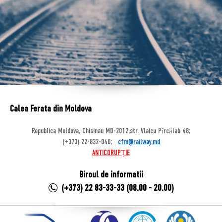
Calea Ferata din Moldova
Republica Moldova, Chisinau MD-2012,str. Vlaicu Pîrcălab 48;
(+373) 22-832-040;
cfm@railway.md
ANTICORUPȚIE
Biroul de informatii
(+373) 22 83-33-33 (08.00 - 20.00)