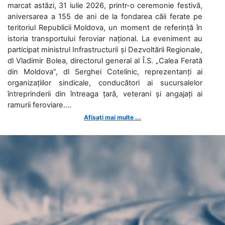
marcat astăzi, 31 iulie 2026, printr-o ceremonie festivă,
aniversarea a 155 de ani de la fondarea căii ferate pe
teritoriul Republicii Moldova, un moment de referință în
istoria transportului feroviar național. La eveniment au
participat ministrul Infrastructurii și Dezvoltării Regionale,
dl Vladimir Bolea, directorul general al Î.S. „Calea Ferată
din Moldova”, dl Serghei Cotelinic, reprezentanți ai
organizațiilor sindicale, conducători ai sucursalelor
întreprinderii din întreaga țară, veterani și angajați ai
ramurii feroviare....
Afișați mai multe ...