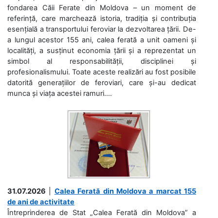
fondarea Căii Ferate din Moldova – un moment de
referință, care marchează istoria, tradiția și contribuția
esențială a transportului feroviar la dezvoltarea țării. De-
a lungul acestor 155 ani, calea ferată a unit oameni și
localități, a susținut economia țării și a reprezentat un
simbol al responsabilității, disciplinei și
profesionalismului. Toate aceste realizări au fost posibile
datorită generațiilor de feroviari, care și-au dedicat
munca și viața acestei ramuri....
31.07.2026
|
Calea Ferată din Moldova a marcat 155
de ani de activitate
Întreprinderea de Stat „Calea Ferată din Moldova” a