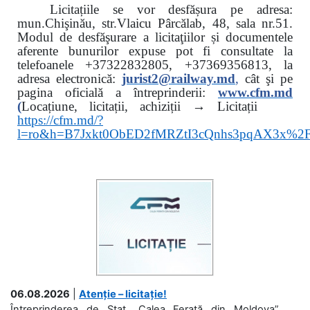
Licitațiile se vor desfășura pe adresa:
mun.Chişinău, str.Vlaicu Pârcălab, 48, sala nr.51.
Modul de desfăşurare a licitaţiilor și documentele
aferente bunurilor expuse pot fi consultate la
telefoanele
+37322832805, +37369356813, la
adresa electronică:
jurist2@railway.md
,
cât şi
pe
pagina oficială a întreprinderii:
www.
cfm.md
(
Locațiune, licitații, achiziții → Licitații
https://cfm.md/?
l=ro&h=B7Jxkt0ObED2fMRZtI3cQnhs3pqAX3x%
06.08.2026
|
Atenție – licitație!
Întreprinderea de Stat „Calea Ferată din Moldova”