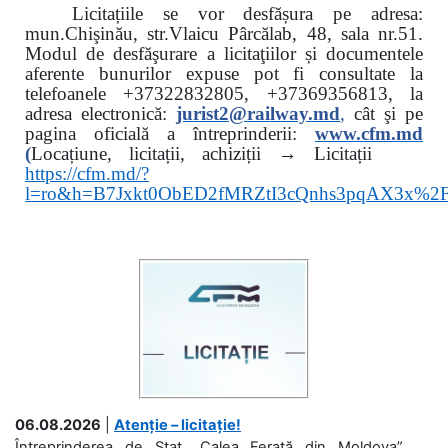
Licitațiile se vor desfășura pe adresa:
mun.Chişinău, str.Vlaicu Pârcălab, 48, sala nr.51.
Modul de desfăşurare a licitaţiilor și documentele
aferente bunurilor expuse pot fi consultate la
telefoanele
+37322832805, +37369356813, la
adresa electronică:
jurist2@railway.md
,
cât şi
pe
pagina oficială a întreprinderii:
www.
cfm.md
(
Locațiune, licitații, achiziții → Licitații
https://cfm.md/?
l=ro&h=B7Jxkt0ObED2fMRZtI3cQnhs3pqAX3x%
06.08.2026
|
Atenție – licitație!
Întreprinderea de Stat „Calea Ferată din Moldova”