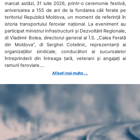
marcat astăzi, 31 iulie 2026, printr-o ceremonie festivă,
aniversarea a 155 de ani de la fondarea căii ferate pe
teritoriul Republicii Moldova, un moment de referință în
istoria transportului feroviar național. La eveniment au
participat ministrul Infrastructurii și Dezvoltării Regionale,
dl Vladimir Bolea, directorul general al Î.S. „Calea Ferată
din Moldova”, dl Serghei Cotelinic, reprezentanți ai
organizațiilor sindicale, conducători ai sucursalelor
întreprinderii din întreaga țară, veterani și angajați ai
ramurii feroviare....
Afișați mai multe ...