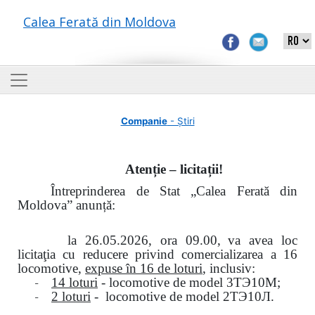
Calea Ferată din Moldova
Companie
- Știri
Atenție – licitații!
Întreprinderea de Stat „Calea Ferată din
Moldova” anunță:
la
26.05.2026, ora 09.00,
va avea loc
licitaţia cu reducere privind comercializarea a 16
locomotive,
expuse în 16 de loturi
, inclusiv:
-
14 loturi
- locomotive de model
3
ТЭ
10
М
;
-
2 loturi
- locomotive de model
2
ТЭ
10
Л
.