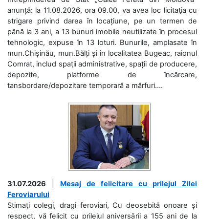
anunță: la 11.08.2026, ora 09.00, va avea loc licitaţia cu
strigare privind darea în locațiune, pe un termen de
până la 3 ani, a 13 bunuri imobile neutilizate în procesul
tehnologic, expuse în 13 loturi. Bunurile, amplasate în
mun.Chișinău, mun.Bălți și în localitatea Bugeac, raionul
Comrat, includ spații administrative, spații de producere,
depozite, platforme de încărcare,
tansbordare/depozitare temporară a mărfuri....
31.07.2026
|
Mesaj de felicitare cu prilejul Zilei
Feroviarului
Stimați colegi, dragi feroviari, Cu deosebită onoare și
respect, vă felicit cu prilejul aniversării a 155 ani de la