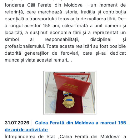
fondarea Căii Ferate din Moldova – un moment de
referință, care marchează istoria, tradiția și contribuția
esențială a transportului feroviar la dezvoltarea țării. De-
a lungul acestor 155 ani, calea ferată a unit oameni și
localități, a susținut economia țării și a reprezentat un
simbol al responsabilității, disciplinei și
profesionalismului. Toate aceste realizări au fost posibile
datorită generațiilor de feroviari, care și-au dedicat
munca și viața acestei ramuri....
31.07.2026
|
Calea Ferată din Moldova a marcat 155
de ani de activitate
Întreprinderea de Stat „Calea Ferată din Moldova” a