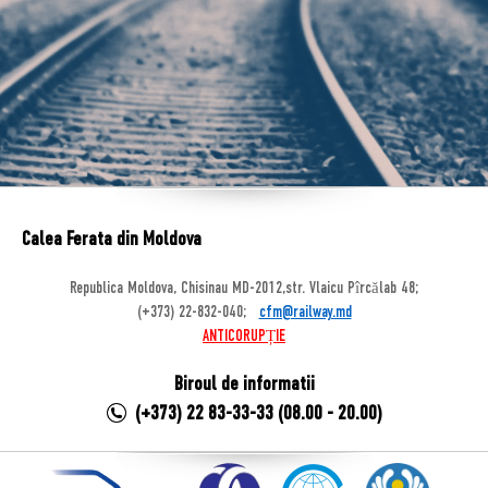
Calea Ferata din Moldova
Republica Moldova, Chisinau MD-2012,str. Vlaicu Pîrcălab 48;
(+373) 22-832-040;
cfm@railway.md
ANTICORUPȚIE
Biroul de informatii
(+373) 22 83-33-33 (08.00 - 20.00)