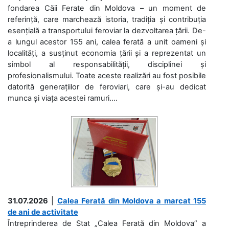
fondarea Căii Ferate din Moldova – un moment de
referință, care marchează istoria, tradiția și contribuția
esențială a transportului feroviar la dezvoltarea țării. De-
a lungul acestor 155 ani, calea ferată a unit oameni și
localități, a susținut economia țării și a reprezentat un
simbol al responsabilității, disciplinei și
profesionalismului. Toate aceste realizări au fost posibile
datorită generațiilor de feroviari, care și-au dedicat
munca și viața acestei ramuri....
31.07.2026
|
Calea Ferată din Moldova a marcat 155
de ani de activitate
Întreprinderea de Stat „Calea Ferată din Moldova” a