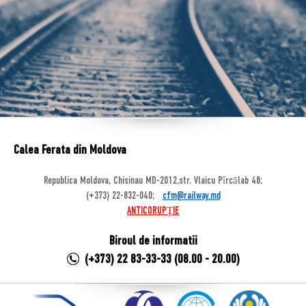
Calea Ferata din Moldova
Republica Moldova, Chisinau MD-2012,str. Vlaicu Pîrcălab 48;
(+373) 22-832-040;
cfm@railway.md
ANTICORUPȚIE
Biroul de informatii
(+373) 22 83-33-33 (08.00 - 20.00)