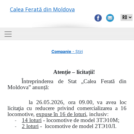
Calea Ferată din Moldova
Companie
- Știri
Atenție – licitații!
Întreprinderea de Stat „Calea Ferată din
Moldova” anunță:
la
26.05.2026, ora 09.00,
va avea loc
licitaţia cu reducere privind comercializarea a 16
locomotive,
expuse în 16 de loturi
, inclusiv:
-
14 loturi
- locomotive de model
3
ТЭ
10
М
;
-
2 loturi
- locomotive de model
2
ТЭ
10
Л
.