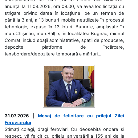
anunță: la 11.08.2026, ora 09.00, va avea loc licitaţia cu
strigare privind darea în locațiune, pe un termen de
până la 3 ani, a 13 bunuri imobile neutilizate în procesul
tehnologic, expuse în 13 loturi. Bunurile, amplasate în
mun.Chișinău, mun.Bălți și în localitatea Bugeac, raionul
Comrat, includ spații administrative, spații de producere,
depozite, platforme de încărcare,
tansbordare/depozitare temporară a mărfuri....
31.07.2026
|
Mesaj de felicitare cu prilejul Zilei
Feroviarului
Stimați colegi, dragi feroviari, Cu deosebită onoare și
respect, vă felicit cu prilejul aniversării a 155 ani de la