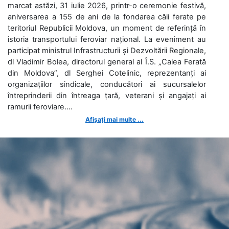
marcat astăzi, 31 iulie 2026, printr-o ceremonie festivă,
aniversarea a 155 de ani de la fondarea căii ferate pe
teritoriul Republicii Moldova, un moment de referință în
istoria transportului feroviar național. La eveniment au
participat ministrul Infrastructurii și Dezvoltării Regionale,
dl Vladimir Bolea, directorul general al Î.S. „Calea Ferată
din Moldova”, dl Serghei Cotelinic, reprezentanți ai
organizațiilor sindicale, conducători ai sucursalelor
întreprinderii din întreaga țară, veterani și angajați ai
ramurii feroviare....
Afișați mai multe ...