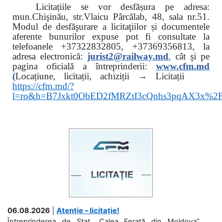
Licitațiile se vor desfășura pe adresa:
mun.Chişinău, str.Vlaicu Pârcălab, 48, sala nr.51.
Modul de desfăşurare a licitaţiilor și documentele
aferente bunurilor expuse pot fi consultate la
telefoanele
+37322832805, +37369356813, la
adresa electronică:
jurist2@railway.md
,
cât şi
pe
pagina oficială a întreprinderii:
www.
cfm.md
(
Locațiune, licitații, achiziții → Licitații
https://cfm.md/?
l=ro&h=B7Jxkt0ObED2fMRZtI3cQnhs3pqAX3x%
06.08.2026
|
Atenție – licitație!
Întreprinderea de Stat „Calea Ferată din Moldova”