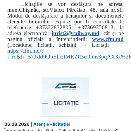
Licitațiile se vor desfășura pe adresa:
mun.Chişinău, str.Vlaicu Pârcălab, 48, sala nr.51.
Modul de desfăşurare a licitaţiilor și documentele
aferente bunurilor expuse pot fi consultate la
telefoanele
+37322832805, +37369356813, la
adresa electronică:
jurist2@railway.md
,
cât şi
pe
pagina oficială a întreprinderii:
www.
cfm.md
(
Locațiune, licitații, achiziții → Licitații
https://cfm.md/?
l=ro&h=B7Jxkt0ObED2fMRZtI3cQnhs3pqAX3x%
06.08.2026
|
Atenție – licitație!
Întreprinderea de Stat „Calea Ferată din Moldova”