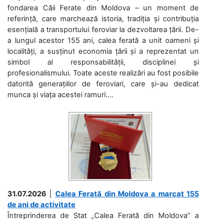
fondarea Căii Ferate din Moldova – un moment de
referință, care marchează istoria, tradiția și contribuția
esențială a transportului feroviar la dezvoltarea țării. De-
a lungul acestor 155 ani, calea ferată a unit oameni și
localități, a susținut economia țării și a reprezentat un
simbol al responsabilității, disciplinei și
profesionalismului. Toate aceste realizări au fost posibile
datorită generațiilor de feroviari, care și-au dedicat
munca și viața acestei ramuri....
31.07.2026
|
Calea Ferată din Moldova a marcat 155
de ani de activitate
Întreprinderea de Stat „Calea Ferată din Moldova” a