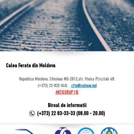
Calea Ferata din Moldova
Republica Moldova, Chisinau MD-2012,str. Vlaicu Pîrcălab 48;
(+373) 22-832-040;
cfm@railway.md
ANTICORUPȚIE
Biroul de informatii
(+373) 22 83-33-33 (08.00 - 20.00)