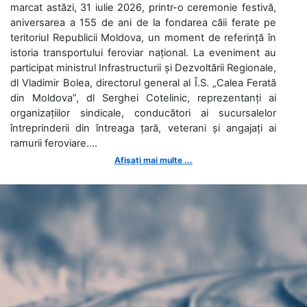
marcat astăzi, 31 iulie 2026, printr-o ceremonie festivă,
aniversarea a 155 de ani de la fondarea căii ferate pe
teritoriul Republicii Moldova, un moment de referință în
istoria transportului feroviar național. La eveniment au
participat ministrul Infrastructurii și Dezvoltării Regionale,
dl Vladimir Bolea, directorul general al Î.S. „Calea Ferată
din Moldova”, dl Serghei Cotelinic, reprezentanți ai
organizațiilor sindicale, conducători ai sucursalelor
întreprinderii din întreaga țară, veterani și angajați ai
ramurii feroviare....
Afișați mai multe ...