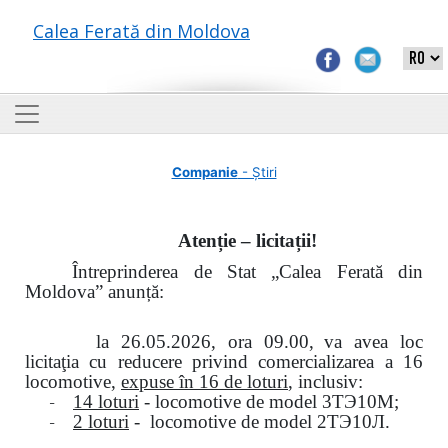
Calea Ferată din Moldova
Companie
- Știri
Atenție – licitații!
Întreprinderea de Stat „Calea Ferată din
Moldova” anunță:
la
26.05.2026, ora 09.00,
va avea loc
licitaţia cu reducere privind comercializarea a 16
locomotive,
expuse în 16 de loturi
, inclusiv:
-
14 loturi
- locomotive de model
3
ТЭ
10
М
;
-
2 loturi
- locomotive de model
2
ТЭ
10
Л
.