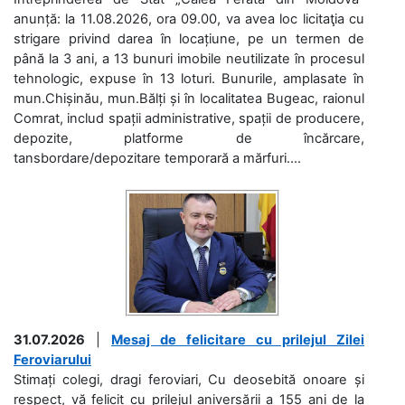
anunță: la 11.08.2026, ora 09.00, va avea loc licitaţia cu
strigare privind darea în locațiune, pe un termen de
până la 3 ani, a 13 bunuri imobile neutilizate în procesul
tehnologic, expuse în 13 loturi. Bunurile, amplasate în
mun.Chișinău, mun.Bălți și în localitatea Bugeac, raionul
Comrat, includ spații administrative, spații de producere,
depozite, platforme de încărcare,
tansbordare/depozitare temporară a mărfuri....
31.07.2026
|
Mesaj de felicitare cu prilejul Zilei
Feroviarului
Stimați colegi, dragi feroviari, Cu deosebită onoare și
respect, vă felicit cu prilejul aniversării a 155 ani de la