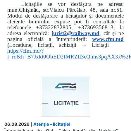
Licitațiile se vor desfășura pe adresa:
mun.Chişinău, str.Vlaicu Pârcălab, 48, sala nr.51.
Modul de desfăşurare a licitaţiilor și documentele
aferente bunurilor expuse pot fi consultate la
telefoanele
+37322832805, +37369356813, la
adresa electronică:
jurist2@railway.md
,
cât şi
pe
pagina oficială a întreprinderii:
www.
cfm.md
(
Locațiune, licitații, achiziții → Licitații
https://cfm.md/?
l=ro&h=B7Jxkt0ObED2fMRZtI3cQnhs3pqAX3x%
06.08.2026
|
Atenție – licitație!
Întreprinderea de Stat „Calea Ferată din Moldova”