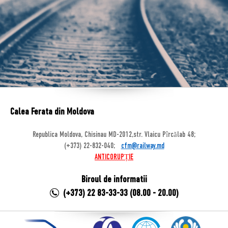
Calea Ferata din Moldova
Republica Moldova, Chisinau MD-2012,str. Vlaicu Pîrcălab 48;
(+373) 22-832-040;
cfm@railway.md
ANTICORUPȚIE
Biroul de informatii
(+373) 22 83-33-33 (08.00 - 20.00)