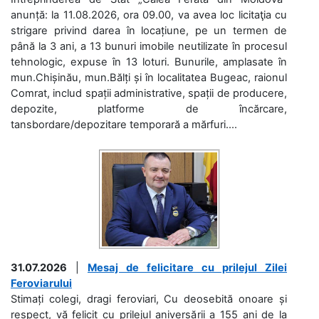
anunță: la 11.08.2026, ora 09.00, va avea loc licitaţia cu
strigare privind darea în locațiune, pe un termen de
până la 3 ani, a 13 bunuri imobile neutilizate în procesul
tehnologic, expuse în 13 loturi. Bunurile, amplasate în
mun.Chișinău, mun.Bălți și în localitatea Bugeac, raionul
Comrat, includ spații administrative, spații de producere,
depozite, platforme de încărcare,
tansbordare/depozitare temporară a mărfuri....
31.07.2026
|
Mesaj de felicitare cu prilejul Zilei
Feroviarului
Stimați colegi, dragi feroviari, Cu deosebită onoare și
respect, vă felicit cu prilejul aniversării a 155 ani de la