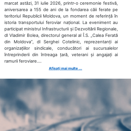
marcat astăzi, 31 iulie 2026, printr-o ceremonie festivă,
aniversarea a 155 de ani de la fondarea căii ferate pe
teritoriul Republicii Moldova, un moment de referință în
istoria transportului feroviar național. La eveniment au
participat ministrul Infrastructurii și Dezvoltării Regionale,
dl Vladimir Bolea, directorul general al Î.S. „Calea Ferată
din Moldova”, dl Serghei Cotelinic, reprezentanți ai
organizațiilor sindicale, conducători ai sucursalelor
întreprinderii din întreaga țară, veterani și angajați ai
ramurii feroviare....
Afișați mai multe ...