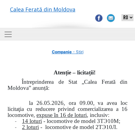
Calea Ferată din Moldova
Companie
- Știri
Atenție – licitații!
Întreprinderea de Stat „Calea Ferată din
Moldova” anunță:
la
26.05.2026, ora 09.00,
va avea loc
licitaţia cu reducere privind comercializarea a 16
locomotive,
expuse în 16 de loturi
, inclusiv:
-
14 loturi
- locomotive de model
3
ТЭ
10
М
;
-
2 loturi
- locomotive de model
2
ТЭ
10
Л
.