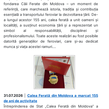
fondarea Căii Ferate din Moldova – un moment de
referință, care marchează istoria, tradiția și contribuția
esențială a transportului feroviar la dezvoltarea țării. De-
a lungul acestor 155 ani, calea ferată a unit oameni și
localități, a susținut economia țării și a reprezentat un
simbol al responsabilității, disciplinei și
profesionalismului. Toate aceste realizări au fost posibile
datorită generațiilor de feroviari, care și-au dedicat
munca și viața acestei ramuri....
31.07.2026
|
Calea Ferată din Moldova a marcat 155
de ani de activitate
Întreprinderea de Stat „Calea Ferată din Moldova” a