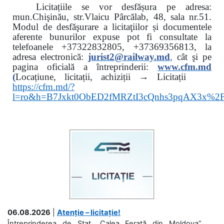
Licitațiile se vor desfășura pe adresa:
mun.Chişinău, str.Vlaicu Pârcălab, 48, sala nr.51.
Modul de desfăşurare a licitaţiilor și documentele
aferente bunurilor expuse pot fi consultate la
telefoanele
+37322832805, +37369356813, la
adresa electronică:
jurist2@railway.md
,
cât şi
pe
pagina oficială a întreprinderii:
www.
cfm.md
(
Locațiune, licitații, achiziții → Licitații
https://cfm.md/?
l=ro&h=B7Jxkt0ObED2fMRZtI3cQnhs3pqAX3x%
06.08.2026
|
Atenție – licitație!
Întreprinderea de Stat „Calea Ferată din Moldova”