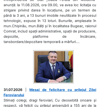
anunță: la 11.08.2026, ora 09.00, va avea loc licitaţia cu
strigare privind darea în locațiune, pe un termen de
până la 3 ani, a 13 bunuri imobile neutilizate în procesul
tehnologic, expuse în 13 loturi. Bunurile, amplasate în
mun.Chișinău, mun.Bălți și în localitatea Bugeac, raionul
Comrat, includ spații administrative, spații de producere,
depozite, platforme de încărcare,
tansbordare/depozitare temporară a mărfuri....
31.07.2026
|
Mesaj de felicitare cu prilejul Zilei
Feroviarului
Stimați colegi, dragi feroviari, Cu deosebită onoare și
respect, vă felicit cu prilejul aniversării a 155 ani de la