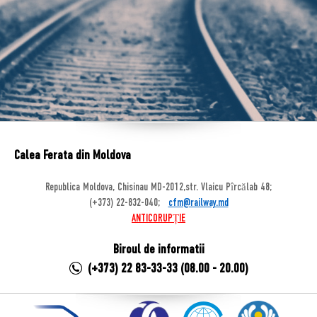
Calea Ferata din Moldova
Republica Moldova, Chisinau MD-2012,str. Vlaicu Pîrcălab 48;
(+373) 22-832-040;
cfm@railway.md
ANTICORUPȚIE
Biroul de informatii
(+373) 22 83-33-33 (08.00 - 20.00)