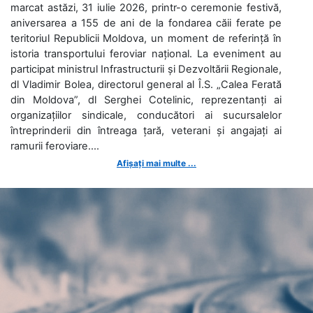
marcat astăzi, 31 iulie 2026, printr-o ceremonie festivă,
aniversarea a 155 de ani de la fondarea căii ferate pe
teritoriul Republicii Moldova, un moment de referință în
istoria transportului feroviar național. La eveniment au
participat ministrul Infrastructurii și Dezvoltării Regionale,
dl Vladimir Bolea, directorul general al Î.S. „Calea Ferată
din Moldova”, dl Serghei Cotelinic, reprezentanți ai
organizațiilor sindicale, conducători ai sucursalelor
întreprinderii din întreaga țară, veterani și angajați ai
ramurii feroviare....
Afișați mai multe ...