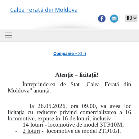
Calea Ferată din Moldova
Companie
- Știri
Atenție – licitații!
Întreprinderea de Stat „Calea Ferată din
Moldova” anunță:
la
26.05.2026, ora 09.00,
va avea loc
licitaţia cu reducere privind comercializarea a 16
locomotive,
expuse în 16 de loturi
, inclusiv:
-
14 loturi
- locomotive de model
3
ТЭ
10
М
;
-
2 loturi
- locomotive de model
2
ТЭ
10
Л
.