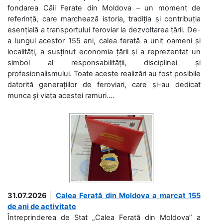
fondarea Căii Ferate din Moldova – un moment de
referință, care marchează istoria, tradiția și contribuția
esențială a transportului feroviar la dezvoltarea țării. De-
a lungul acestor 155 ani, calea ferată a unit oameni și
localități, a susținut economia țării și a reprezentat un
simbol al responsabilității, disciplinei și
profesionalismului. Toate aceste realizări au fost posibile
datorită generațiilor de feroviari, care și-au dedicat
munca și viața acestei ramuri....
31.07.2026
|
Calea Ferată din Moldova a marcat 155
de ani de activitate
Întreprinderea de Stat „Calea Ferată din Moldova” a