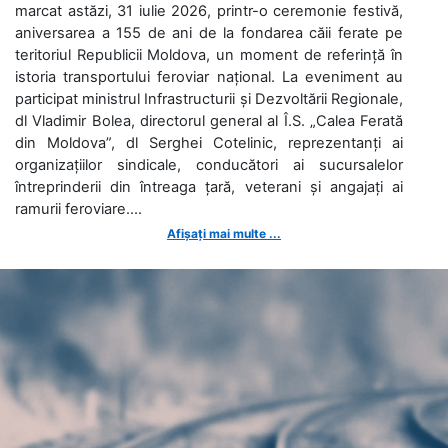
marcat astăzi, 31 iulie 2026, printr-o ceremonie festivă,
aniversarea a 155 de ani de la fondarea căii ferate pe
teritoriul Republicii Moldova, un moment de referință în
istoria transportului feroviar național. La eveniment au
participat ministrul Infrastructurii și Dezvoltării Regionale,
dl Vladimir Bolea, directorul general al Î.S. „Calea Ferată
din Moldova”, dl Serghei Cotelinic, reprezentanți ai
organizațiilor sindicale, conducători ai sucursalelor
întreprinderii din întreaga țară, veterani și angajați ai
ramurii feroviare....
Afișați mai multe ...