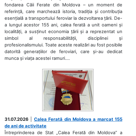
fondarea Căii Ferate din Moldova – un moment de
referință, care marchează istoria, tradiția și contribuția
esențială a transportului feroviar la dezvoltarea țării. De-
a lungul acestor 155 ani, calea ferată a unit oameni și
localități, a susținut economia țării și a reprezentat un
simbol al responsabilității, disciplinei și
profesionalismului. Toate aceste realizări au fost posibile
datorită generațiilor de feroviari, care și-au dedicat
munca și viața acestei ramuri....
31.07.2026
|
Calea Ferată din Moldova a marcat 155
de ani de activitate
Întreprinderea de Stat „Calea Ferată din Moldova” a