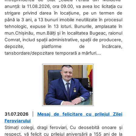
anunță: la 11.08.2026, ora 09.00, va avea loc licitaţia cu
strigare privind darea în locațiune, pe un termen de
până la 3 ani, a 13 bunuri imobile neutilizate în procesul
tehnologic, expuse în 13 loturi. Bunurile, amplasate în
mun.Chișinău, mun.Bălți și în localitatea Bugeac, raionul
Comrat, includ spații administrative, spații de producere,
depozite, platforme de încărcare,
tansbordare/depozitare temporară a mărfuri....
31.07.2026
|
Mesaj de felicitare cu prilejul Zilei
Feroviarului
Stimați colegi, dragi feroviari, Cu deosebită onoare și
respect, vă felicit cu prilejul aniversării a 155 ani de la