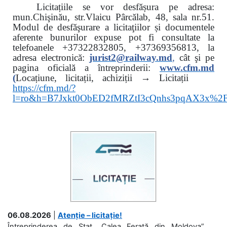
Licitațiile se vor desfășura pe adresa:
mun.Chişinău, str.Vlaicu Pârcălab, 48, sala nr.51.
Modul de desfăşurare a licitaţiilor și documentele
aferente bunurilor expuse pot fi consultate la
telefoanele
+37322832805, +37369356813, la
adresa electronică:
jurist2@railway.md
,
cât şi
pe
pagina oficială a întreprinderii:
www.
cfm.md
(
Locațiune, licitații, achiziții → Licitații
https://cfm.md/?
l=ro&h=B7Jxkt0ObED2fMRZtI3cQnhs3pqAX3x%
06.08.2026
|
Atenție – licitație!
Întreprinderea de Stat „Calea Ferată din Moldova”