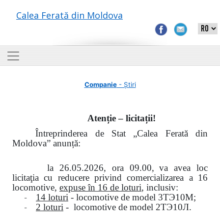
Calea Ferată din Moldova
Companie
- Știri
Atenție – licitații!
Întreprinderea de Stat „Calea Ferată din
Moldova” anunță:
la
26.05.2026, ora 09.00,
va avea loc
licitaţia cu reducere privind comercializarea a 16
locomotive,
expuse în 16 de loturi
, inclusiv:
-
14 loturi
- locomotive de model
3
ТЭ
10
М
;
-
2 loturi
- locomotive de model
2
ТЭ
10
Л
.