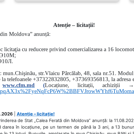
Atenție – licitații!
ă din Moldova” anunță:
oc
licitaţia cu reducere privind comercializarea a 16 locomo
Э
10
М
;
Э
10
Л
.
sa: mun.Chişinău, str.Vlaicu Pârcălab, 48, sala nr.51.
Modul d
e la
telefoanele
+37322832805, +37369356813, la adresa el
www.
cfm.md
(
Locațiune, licitații, ach
hs3pqAX3x%2FyeNqFcP6W%2BBFVJrowWYhf6TuMom
.2026
|
Atenție – licitație!
rinderea de Stat „Calea Ferată din Moldova” anunță: la 11.08.2026,
d darea în locațiune, pe un termen de până la 3 ani, a 13 bunuri
 în 13 loturi. Bunurile, amplasate în mun.Chișinău, mun.Bălți și 