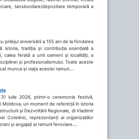
cărcare, tansbordare/depozitare temporară a
cu prilejul aniversării a 155 ani de la fondarea
toria, tradiția și contribuția esențială a
, calea ferată a unit oameni și localități, a
isciplinei și profesionalismului. Toate aceste
icat munca și viața acestei ramuri....
ate
31 iulie 2026, printr-o ceremonie festivă,
cii Moldova, un moment de referință în istoria
tructurii și Dezvoltării Regionale, dl Vladimir
i Cotelinic, reprezentanți ai organizațiilor
ani și angajați ai ramurii feroviare....