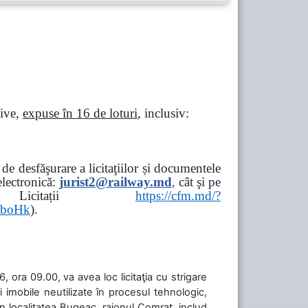
tive,
expuse în 16 de loturi
, inclusiv:
e desfăşurare a licitaţiilor și documentele
ectronică:
jurist2@railway.md
,
cât şi
pe
iziții → Licitații
https://cfm.md/?
aboHk
).
 ora 09.00, va avea loc licitaţia cu strigare
 imobile neutilizate în procesul tehnologic,
în localitatea Bugeac, raionul Comrat, includ