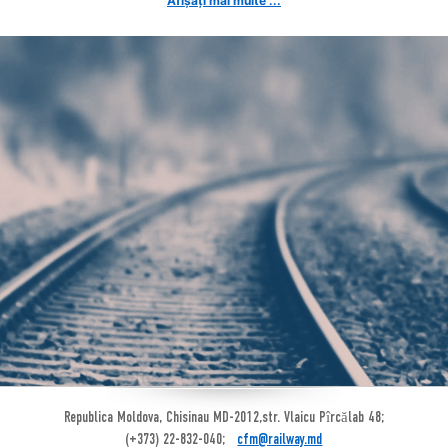
Afișați mai multe ...
Republica Moldova, Chisinau MD-2012,str. Vlaicu Pîrcălab 48;
(+373) 22-832-040;
cfm@railway.md