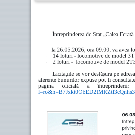
Întreprinderea de Stat „Calea Ferat
la
26.05.2026, ora 09.00,
va avea l
-
14 loturi
- locomotive de model
3
Т
-
2 loturi
- locomotive de model
2
Т
Licitațiile se vor desfășura pe adre
aferente bunurilor expuse pot fi consultat
pagina oficială a întreprinderii:
l=ro&h=B7Jxkt0ObED2fMRZtI3cQn
06.08
Întrep
privin
expuse