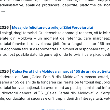
 administrative, spații de producere, depozite, platforme de în
....
.2026
|
Mesaj de felicitare cu prilejul Zilei Feroviarului
i colegi, dragi feroviari, Cu deosebită onoare și respect, vă felicit 
Ferate din Moldova – un moment de referință, care marchează is
ortului feroviar la dezvoltarea țării. De-a lungul acestor 155 ani
ut economia țării și a reprezentat un simbol al responsabilității, d
ări au fost posibile datorită generațiilor de feroviari, care și-au ded
.2026
|
Calea Ferată din Moldova a marcat 155 de ani de activit
prinderea de Stat „Calea Ferată din Moldova” a marcat astăzi, 
sarea a 155 de ani de la fondarea căii ferate pe teritoriul Republi
ortului feroviar național. La eveniment au participat ministrul Infras
 directorul general al Î.S. „Calea Ferată din Moldova”, dl Serghe
ale, conducători ai sucursalelor întreprinderii din întreaga țară, veter