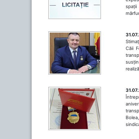
spații
mărfuri
31.07
Stimaț
Căii 
transp
susțin
realiz
31.07
Între
aniver
transp
Bolea,
sindic