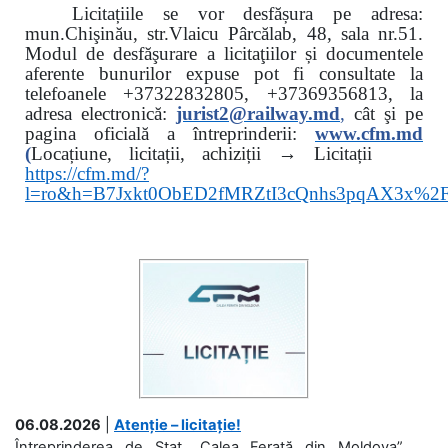
Licitațiile se vor desfășura pe adresa:
mun.Chişinău, str.Vlaicu Pârcălab, 48, sala nr.51.
Modul de desfăşurare a licitaţiilor și documentele
aferente bunurilor expuse pot fi consultate la
telefoanele
+37322832805, +37369356813, la
adresa electronică:
jurist2@railway.md
,
cât şi
pe
pagina oficială a întreprinderii:
www.
cfm.md
(
Locațiune, licitații, achiziții → Licitații
https://cfm.md/?
l=ro&h=B7Jxkt0ObED2fMRZtI3cQnhs3pqAX3x%
06.08.2026
|
Atenție – licitație!
Întreprinderea de Stat „Calea Ferată din Moldova”