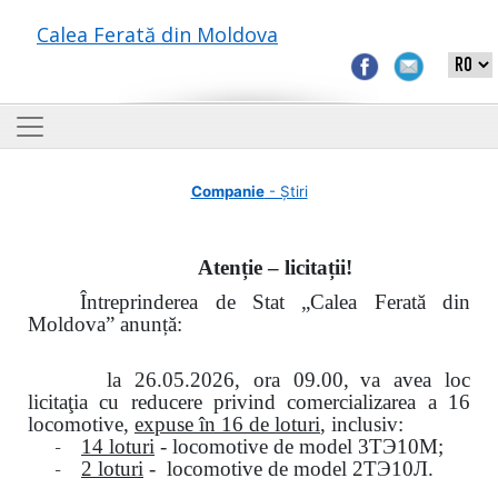
Calea Ferată din Moldova
Companie
- Știri
Atenție – licitații!
Întreprinderea de Stat „Calea Ferată din
Moldova” anunță:
la
26.05.2026, ora 09.00,
va avea loc
licitaţia cu reducere privind comercializarea a 16
locomotive,
expuse în 16 de loturi
, inclusiv:
-
14 loturi
- locomotive de model
3
ТЭ
10
М
;
-
2 loturi
- locomotive de model
2
ТЭ
10
Л
.