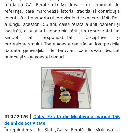
fondarea Căii Ferate din Moldova – un moment de
referință, care marchează istoria, tradiția și contribuția
esențială a transportului feroviar la dezvoltarea țării. De-
a lungul acestor 155 ani, calea ferată a unit oameni și
localități, a susținut economia țării și a reprezentat un
simbol al responsabilității, disciplinei și
profesionalismului. Toate aceste realizări au fost posibile
datorită generațiilor de feroviari, care și-au dedicat
munca și viața acestei ramuri....
31.07.2026
|
Calea Ferată din Moldova a marcat 155
de ani de activitate
Întreprinderea de Stat „Calea Ferată din Moldova” a