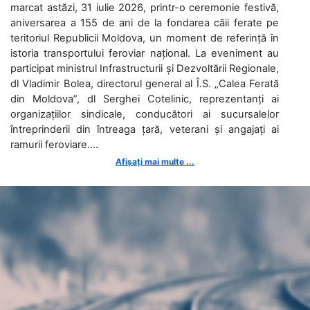
marcat astăzi, 31 iulie 2026, printr-o ceremonie festivă,
aniversarea a 155 de ani de la fondarea căii ferate pe
teritoriul Republicii Moldova, un moment de referință în
istoria transportului feroviar național. La eveniment au
participat ministrul Infrastructurii și Dezvoltării Regionale,
dl Vladimir Bolea, directorul general al Î.S. „Calea Ferată
din Moldova”, dl Serghei Cotelinic, reprezentanți ai
organizațiilor sindicale, conducători ai sucursalelor
întreprinderii din întreaga țară, veterani și angajați ai
ramurii feroviare....
Afișați mai multe ...