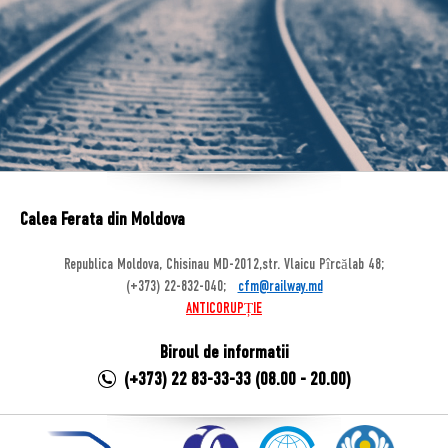
Calea Ferata din Moldova
Republica Moldova, Chisinau MD-2012,str. Vlaicu Pîrcălab 48;
(+373) 22-832-040;
cfm@railway.md
ANTICORUPȚIE
Biroul de informatii
(+373) 22 83-33-33 (08.00 - 20.00)