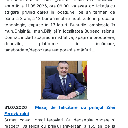
anunță: la 11.08.2026, ora 09.00, va avea loc licitaţia cu
strigare privind darea în locațiune, pe un termen de
până la 3 ani, a 13 bunuri imobile neutilizate în procesul
tehnologic, expuse în 13 loturi. Bunurile, amplasate în
mun.Chișinău, mun.Bălți și în localitatea Bugeac, raionul
Comrat, includ spații administrative, spații de producere,
depozite, platforme de încărcare,
tansbordare/depozitare temporară a mărfuri....
31.07.2026
|
Mesaj de felicitare cu prilejul Zilei
Feroviarului
Stimați colegi, dragi feroviari, Cu deosebită onoare și
respect, vă felicit cu prilejul aniversării a 155 ani de la