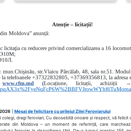
Atenție – licitații!
ă din Moldova” anunță:
oc
licitaţia cu reducere privind comercializarea a 16 locomo
Э
10
М
;
Э
10
Л
.
sa: mun.Chişinău, str.Vlaicu Pârcălab, 48, sala nr.51.
Modul d
e la
telefoanele
+37322832805, +37369356813, la adresa el
www.
cfm.md
(
Locațiune, licitații, ach
hs3pqAX3x%2FyeNqFcP6W%2BBFVJrowWYhf6TuMom
.2026
|
Mesaj de felicitare cu prilejul Zilei Feroviarului
i colegi, dragi feroviari, Cu deosebită onoare și respect, vă felicit 
Ferate din Moldova – un moment de referință, care marchează is
ortului feroviar la dezvoltarea țării. De-a lungul acestor 155 ani