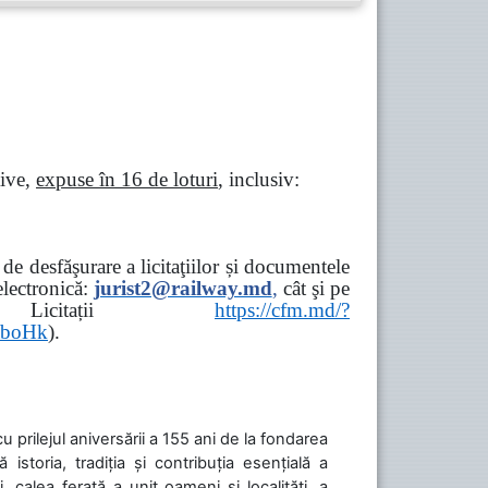
tive,
expuse în 16 de loturi
, inclusiv:
e desfăşurare a licitaţiilor și documentele
ectronică:
jurist2@railway.md
,
cât şi
pe
iziții → Licitații
https://cfm.md/?
aboHk
).
cu prilejul aniversării a 155 ani de la fondarea
toria, tradiția și contribuția esențială a
, calea ferată a unit oameni și localități, a