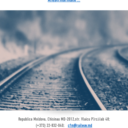
Afișați mai multe ...
Republica Moldova, Chisinau MD-2012,str. Vlaicu Pîrcălab 48;
(+373) 22-832-040;
cfm@railway.md