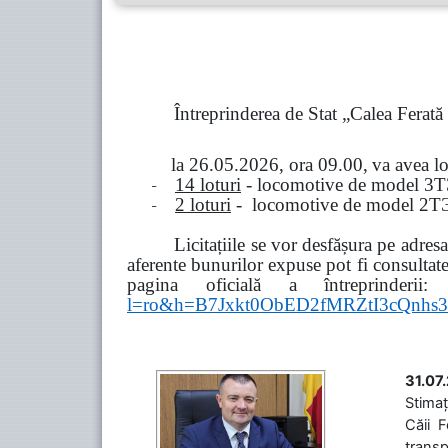
Întreprinderea de Stat „Calea Ferat
la
26.05.2026, ora 09.00,
va avea l
-
14 loturi
- locomotive de model
3
Т
-
2 loturi
- locomotive de model
2
Т
Licitațiile se vor desfășura pe adre
aferente bunurilor expuse pot fi consultat
pagina oficială a întreprinderii:
l=ro&h=B7Jxkt0ObED2fMRZtI3cQn
31.07
Stimaț
Căii 
transp