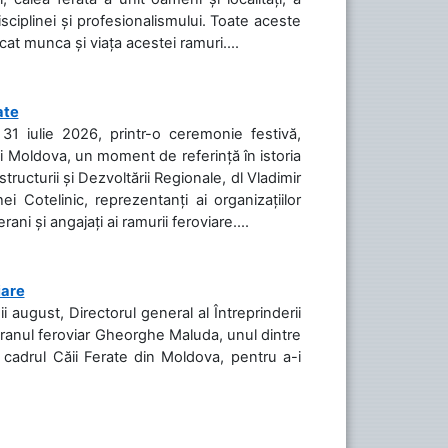
isciplinei și profesionalismului. Toate aceste
icat munca și viața acestei ramuri....
ate
31 iulie 2026, printr-o ceremonie festivă,
cii Moldova, un moment de referință în istoria
tructurii și Dezvoltării Regionale, dl Vladimir
i Cotelinic, reprezentanți ai organizațiilor
ani și angajați ai ramurii feroviare....
iare
ii august, Directorul general al Întreprinderii
teranul feroviar Gheorghe Maluda, unul dintre
n cadrul Căii Ferate din Moldova, pentru a-i