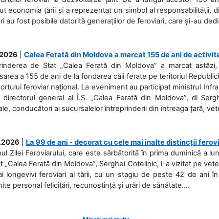
ut economia țării și a reprezentat un simbol al responsabilității, d
ări au fost posibile datorită generațiilor de feroviari, care și-au ded
.2026
|
Calea Ferată din Moldova a marcat 155 de ani de activit
prinderea de Stat „Calea Ferată din Moldova” a marcat astăzi, 
sarea a 155 de ani de la fondarea căii ferate pe teritoriul Republi
ortului feroviar național. La eveniment au participat ministrul Infras
 directorul general al Î.S. „Calea Ferată din Moldova”, dl Serghe
ale, conducători ai sucursalelor întreprinderii din întreaga țară, veter
.2026
|
La 99 de ani - decorat cu cele mai înalte distincții ferov
nul Zilei Feroviarului, care este sărbătorită în prima duminică a lun
t „Calea Ferată din Moldova”, Serghei Cotelinic, l-a vizitat pe ve
i longevivi feroviari ai țării, cu un stagiu de peste 42 de ani î
ite personal felicitări, recunoștință și urări de sănătate....