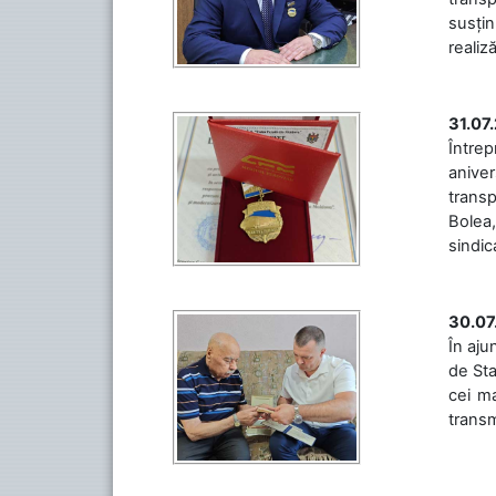
susțin
realiz
31.07
Între
aniver
transp
Bolea,
sindic
30.07
În aju
de Sta
cei ma
transm