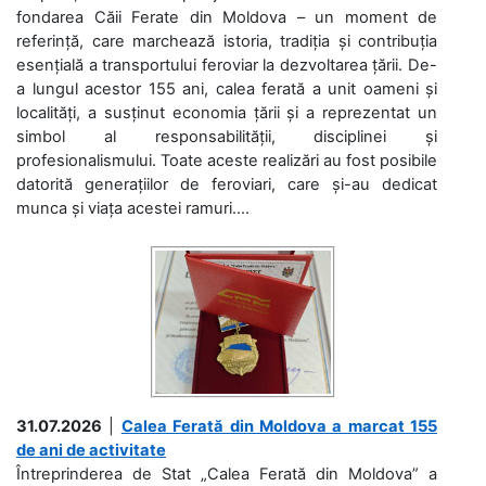
fondarea Căii Ferate din Moldova – un moment de
referință, care marchează istoria, tradiția și contribuția
esențială a transportului feroviar la dezvoltarea țării. De-
a lungul acestor 155 ani, calea ferată a unit oameni și
localități, a susținut economia țării și a reprezentat un
simbol al responsabilității, disciplinei și
profesionalismului. Toate aceste realizări au fost posibile
datorită generațiilor de feroviari, care și-au dedicat
munca și viața acestei ramuri....
31.07.2026
|
Calea Ferată din Moldova a marcat 155
de ani de activitate
Întreprinderea de Stat „Calea Ferată din Moldova” a