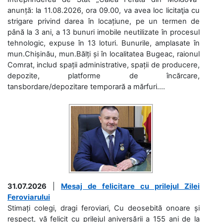
anunță: la 11.08.2026, ora 09.00, va avea loc licitaţia cu
strigare privind darea în locațiune, pe un termen de
până la 3 ani, a 13 bunuri imobile neutilizate în procesul
tehnologic, expuse în 13 loturi. Bunurile, amplasate în
mun.Chișinău, mun.Bălți și în localitatea Bugeac, raionul
Comrat, includ spații administrative, spații de producere,
depozite, platforme de încărcare,
tansbordare/depozitare temporară a mărfuri....
31.07.2026
|
Mesaj de felicitare cu prilejul Zilei
Feroviarului
Stimați colegi, dragi feroviari, Cu deosebită onoare și
respect, vă felicit cu prilejul aniversării a 155 ani de la