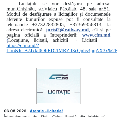
Licitațiile se vor desfășura pe adresa:
mun.Chişinău, str.Vlaicu Pârcălab, 48, sala nr.51.
Modul de desfăşurare a licitaţiilor și documentele
aferente bunurilor expuse pot fi consultate la
telefoanele
+37322832805, +37369356813, la
adresa electronică:
jurist2@railway.md
,
cât şi
pe
pagina oficială a întreprinderii:
www.
cfm.md
(
Locațiune, licitații, achiziții → Licitații
https://cfm.md/?
l=ro&h=B7Jxkt0ObED2fMRZtI3cQnhs3pqAX3x%
06.08.2026
|
Atenție – licitație!
Întreprinderea de Stat „Calea Ferată din Moldova”