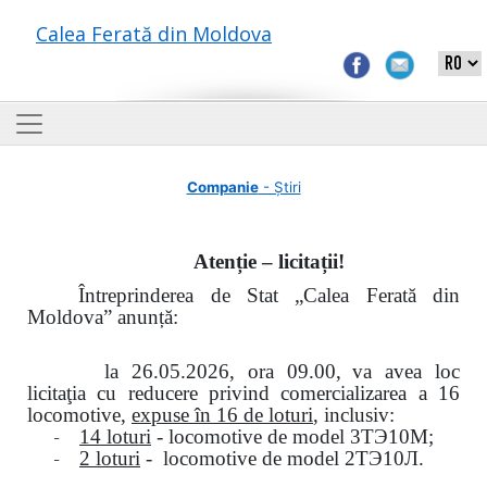
Calea Ferată din Moldova
Companie
- Știri
Atenție – licitații!
Întreprinderea de Stat „Calea Ferată din
Moldova” anunță:
la
26.05.2026, ora 09.00,
va avea loc
licitaţia cu reducere privind comercializarea a 16
locomotive,
expuse în 16 de loturi
, inclusiv:
-
14 loturi
- locomotive de model
3
ТЭ
10
М
;
-
2 loturi
- locomotive de model
2
ТЭ
10
Л
.