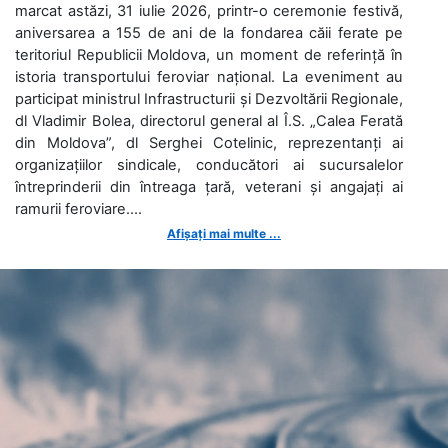
marcat astăzi, 31 iulie 2026, printr-o ceremonie festivă,
aniversarea a 155 de ani de la fondarea căii ferate pe
teritoriul Republicii Moldova, un moment de referință în
istoria transportului feroviar național. La eveniment au
participat ministrul Infrastructurii și Dezvoltării Regionale,
dl Vladimir Bolea, directorul general al Î.S. „Calea Ferată
din Moldova”, dl Serghei Cotelinic, reprezentanți ai
organizațiilor sindicale, conducători ai sucursalelor
întreprinderii din întreaga țară, veterani și angajați ai
ramurii feroviare....
Afișați mai multe ...