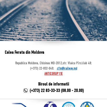
Calea Ferata din Moldova
Republica Moldova, Chisinau MD-2012,str. Vlaicu Pîrcălab 48;
(+373) 22-832-040;
cfm@railway.md
ANTICORUPȚIE
Biroul de informatii
(+373) 22 83-33-33 (08.00 - 20.00)