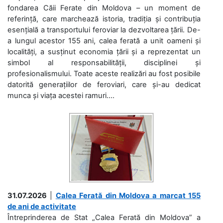
fondarea Căii Ferate din Moldova – un moment de
referință, care marchează istoria, tradiția și contribuția
esențială a transportului feroviar la dezvoltarea țării. De-
a lungul acestor 155 ani, calea ferată a unit oameni și
localități, a susținut economia țării și a reprezentat un
simbol al responsabilității, disciplinei și
profesionalismului. Toate aceste realizări au fost posibile
datorită generațiilor de feroviari, care și-au dedicat
munca și viața acestei ramuri....
31.07.2026
|
Calea Ferată din Moldova a marcat 155
de ani de activitate
Întreprinderea de Stat „Calea Ferată din Moldova” a