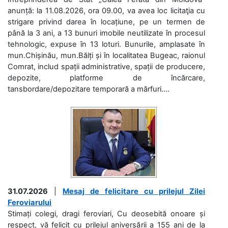
anunță: la 11.08.2026, ora 09.00, va avea loc licitaţia cu
strigare privind darea în locațiune, pe un termen de
până la 3 ani, a 13 bunuri imobile neutilizate în procesul
tehnologic, expuse în 13 loturi. Bunurile, amplasate în
mun.Chișinău, mun.Bălți și în localitatea Bugeac, raionul
Comrat, includ spații administrative, spații de producere,
depozite, platforme de încărcare,
tansbordare/depozitare temporară a mărfuri....
31.07.2026
|
Mesaj de felicitare cu prilejul Zilei
Feroviarului
Stimați colegi, dragi feroviari, Cu deosebită onoare și
respect, vă felicit cu prilejul aniversării a 155 ani de la