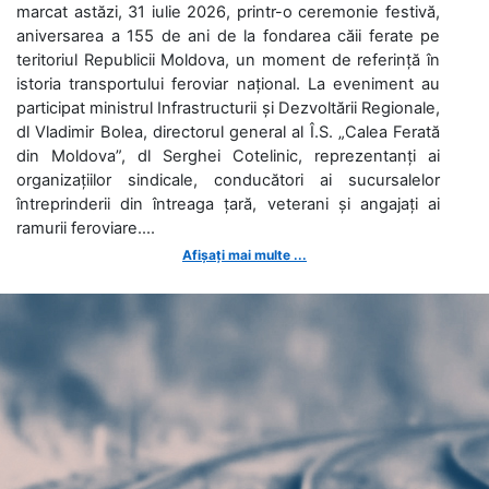
marcat astăzi, 31 iulie 2026, printr-o ceremonie festivă,
aniversarea a 155 de ani de la fondarea căii ferate pe
teritoriul Republicii Moldova, un moment de referință în
istoria transportului feroviar național. La eveniment au
participat ministrul Infrastructurii și Dezvoltării Regionale,
dl Vladimir Bolea, directorul general al Î.S. „Calea Ferată
din Moldova”, dl Serghei Cotelinic, reprezentanți ai
organizațiilor sindicale, conducători ai sucursalelor
întreprinderii din întreaga țară, veterani și angajați ai
ramurii feroviare....
Afișați mai multe ...