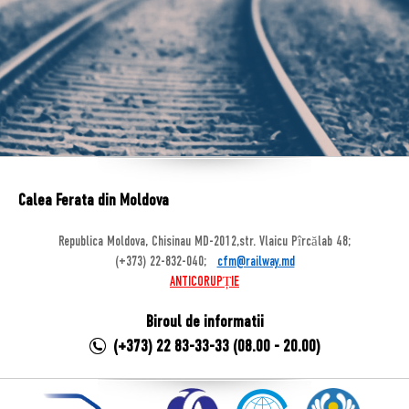
Calea Ferata din Moldova
Republica Moldova, Chisinau MD-2012,str. Vlaicu Pîrcălab 48;
(+373) 22-832-040;
cfm@railway.md
ANTICORUPȚIE
Biroul de informatii
(+373) 22 83-33-33 (08.00 - 20.00)