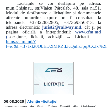
Licitațiile se vor desfășura pe adresa:
mun.Chişinău, str.Vlaicu Pârcălab, 48, sala nr.51.
Modul de desfăşurare a licitaţiilor și documentele
aferente bunurilor expuse pot fi consultate la
telefoanele
+37322832805, +37369356813, la
adresa electronică:
jurist2@railway.md
,
cât şi
pe
pagina oficială a întreprinderii:
www.
cfm.md
(
Locațiune, licitații, achiziții → Licitații
https://cfm.md/?
l=ro&h=B7Jxkt0ObED2fMRZtI3cQnhs3pqAX3x%
06.08.2026
|
Atenție – licitație!
Întreprinderea de Stat „Calea Ferată din Moldova”