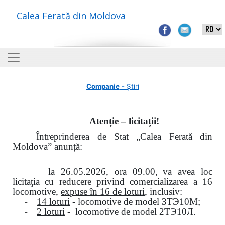
Calea Ferată din Moldova
Companie
- Știri
Atenție – licitații!
Întreprinderea de Stat „Calea Ferată din
Moldova” anunță:
la
26.05.2026, ora 09.00,
va avea loc
licitaţia cu reducere privind comercializarea a 16
locomotive,
expuse în 16 de loturi
, inclusiv:
-
14 loturi
- locomotive de model
3
ТЭ
10
М
;
-
2 loturi
- locomotive de model
2
ТЭ
10
Л
.