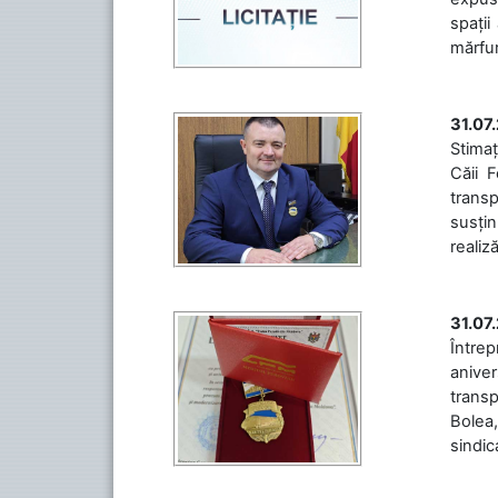
spații
mărfuri
31.07
Stimaț
Căii 
transp
susțin
realiz
31.07
Între
aniver
transp
Bolea,
sindic