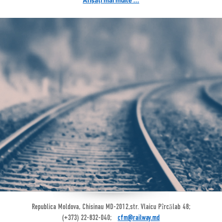
Afișați mai multe ...
Republica Moldova, Chisinau MD-2012,str. Vlaicu Pîrcălab 48;
(+373) 22-832-040;
cfm@railway.md