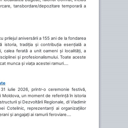
cărcare, tansbordare/depozitare temporară a
cu prilejul aniversării a 155 ani de la fondarea
toria, tradiția și contribuția esențială a
, calea ferată a unit oameni și localități, a
isciplinei și profesionalismului. Toate aceste
icat munca și viața acestei ramuri....
ate
31 iulie 2026, printr-o ceremonie festivă,
cii Moldova, un moment de referință în istoria
tructurii și Dezvoltării Regionale, dl Vladimir
i Cotelinic, reprezentanți ai organizațiilor
ani și angajați ai ramurii feroviare....