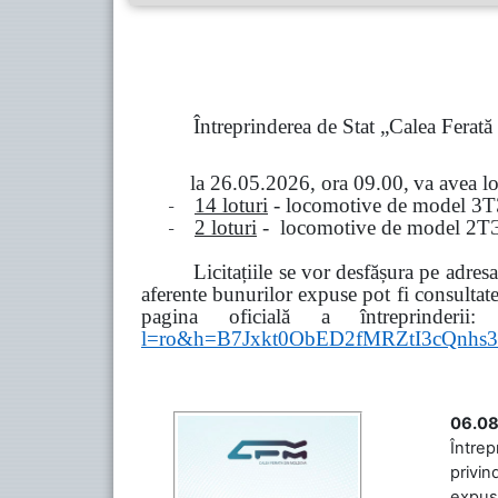
Întreprinderea de Stat „Calea Ferat
la
26.05.2026, ora 09.00,
va avea l
-
14 loturi
- locomotive de model
3
Т
-
2 loturi
- locomotive de model
2
Т
Licitațiile se vor desfășura pe adre
aferente bunurilor expuse pot fi consultat
pagina oficială a întreprinderii:
l=ro&h=B7Jxkt0ObED2fMRZtI3cQn
06.08
Întrep
privin
expuse