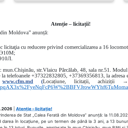
Atenție – licitații!
ă din Moldova” anunță:
oc
licitaţia cu reducere privind comercializarea a 16 locomo
Э
10
М
;
Э
10
Л
.
sa: mun.Chişinău, str.Vlaicu Pârcălab, 48, sala nr.51.
Modul d
e la
telefoanele
+37322832805, +37369356813, la adresa el
www.
cfm.md
(
Locațiune, licitații, ach
hs3pqAX3x%2FyeNqFcP6W%2BBFVJrowWYhf6TuMom
.2026
|
Atenție – licitație!
rinderea de Stat „Calea Ferată din Moldova” anunță: la 11.08.2026,
d darea în locațiune, pe un termen de până la 3 ani, a 13 bunuri
 în 13 loturi. Bunurile, amplasate în mun.Chișinău, mun.Bălți și 