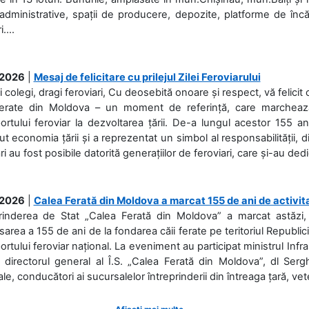
 administrative, spații de producere, depozite, platforme de în
....
.2026
|
Mesaj de felicitare cu prilejul Zilei Feroviarului
i colegi, dragi feroviari, Cu deosebită onoare și respect, vă felicit 
Ferate din Moldova – un moment de referință, care marchează is
ortului feroviar la dezvoltarea țării. De-a lungul acestor 155 ani
ut economia țării și a reprezentat un simbol al responsabilității, d
ări au fost posibile datorită generațiilor de feroviari, care și-au ded
.2026
|
Calea Ferată din Moldova a marcat 155 de ani de activit
prinderea de Stat „Calea Ferată din Moldova” a marcat astăzi, 
sarea a 155 de ani de la fondarea căii ferate pe teritoriul Republi
ortului feroviar național. La eveniment au participat ministrul Infras
 directorul general al Î.S. „Calea Ferată din Moldova”, dl Serghe
ale, conducători ai sucursalelor întreprinderii din întreaga țară, veter