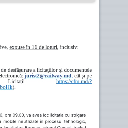
tive,
expuse în 16 de loturi
, inclusiv:
e desfăşurare a licitaţiilor și documentele
ectronică:
jurist2@railway.md
,
cât şi
pe
iziții → Licitații
https://cfm.md/?
aboHk
).
 ora 09.00, va avea loc licitaţia cu strigare
 imobile neutilizate în procesul tehnologic,
în localitatea Bugeac, raionul Comrat, includ