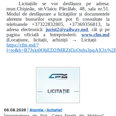
Licitațiile se vor desfășura pe adresa:
mun.Chişinău, str.Vlaicu Pârcălab, 48, sala nr.51.
Modul de desfăşurare a licitaţiilor și documentele
aferente bunurilor expuse pot fi consultate la
telefoanele
+37322832805, +37369356813, la
adresa electronică:
jurist2@railway.md
,
cât şi
pe
pagina oficială a întreprinderii:
www.
cfm.md
(
Locațiune, licitații, achiziții → Licitații
https://cfm.md/?
l=ro&h=B7Jxkt0ObED2fMRZtI3cQnhs3pqAX3x%
06.08.2026
|
Atenție – licitație!
Întreprinderea de Stat „Calea Ferată din Moldova”