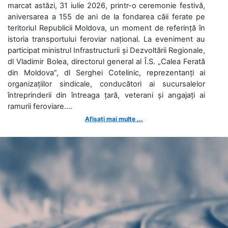
marcat astăzi, 31 iulie 2026, printr-o ceremonie festivă,
aniversarea a 155 de ani de la fondarea căii ferate pe
teritoriul Republicii Moldova, un moment de referință în
istoria transportului feroviar național. La eveniment au
participat ministrul Infrastructurii și Dezvoltării Regionale,
dl Vladimir Bolea, directorul general al Î.S. „Calea Ferată
din Moldova”, dl Serghei Cotelinic, reprezentanți ai
organizațiilor sindicale, conducători ai sucursalelor
întreprinderii din întreaga țară, veterani și angajați ai
ramurii feroviare....
Afișați mai multe ...