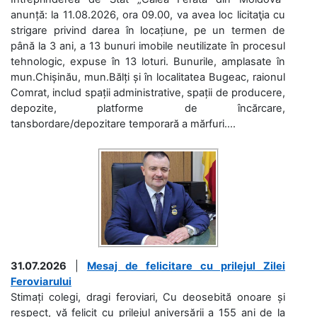
anunță: la 11.08.2026, ora 09.00, va avea loc licitaţia cu
strigare privind darea în locațiune, pe un termen de
până la 3 ani, a 13 bunuri imobile neutilizate în procesul
tehnologic, expuse în 13 loturi. Bunurile, amplasate în
mun.Chișinău, mun.Bălți și în localitatea Bugeac, raionul
Comrat, includ spații administrative, spații de producere,
depozite, platforme de încărcare,
tansbordare/depozitare temporară a mărfuri....
31.07.2026
|
Mesaj de felicitare cu prilejul Zilei
Feroviarului
Stimați colegi, dragi feroviari, Cu deosebită onoare și
respect, vă felicit cu prilejul aniversării a 155 ani de la