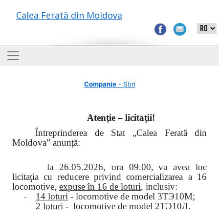
Calea Ferată din Moldova
Companie
- Știri
Atenție – licitații!
Întreprinderea de Stat „Calea Ferată din
Moldova” anunță:
la
26.05.2026, ora 09.00,
va avea loc
licitaţia cu reducere privind comercializarea a 16
locomotive,
expuse în 16 de loturi
, inclusiv:
-
14 loturi
- locomotive de model
3
ТЭ
10
М
;
-
2 loturi
- locomotive de model
2
ТЭ
10
Л
.