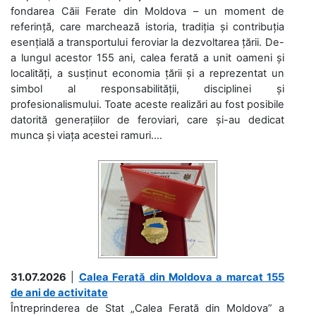
fondarea Căii Ferate din Moldova – un moment de
referință, care marchează istoria, tradiția și contribuția
esențială a transportului feroviar la dezvoltarea țării. De-
a lungul acestor 155 ani, calea ferată a unit oameni și
localități, a susținut economia țării și a reprezentat un
simbol al responsabilității, disciplinei și
profesionalismului. Toate aceste realizări au fost posibile
datorită generațiilor de feroviari, care și-au dedicat
munca și viața acestei ramuri....
31.07.2026
|
Calea Ferată din Moldova a marcat 155
de ani de activitate
Întreprinderea de Stat „Calea Ferată din Moldova” a