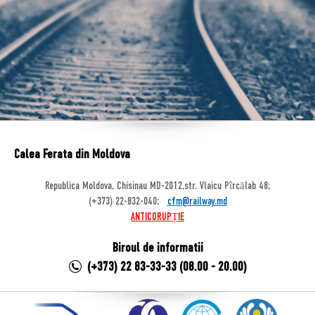
Calea Ferata din Moldova
Republica Moldova, Chisinau MD-2012,str. Vlaicu Pîrcălab 48;
(+373) 22-832-040;
cfm@railway.md
ANTICORUPȚIE
Biroul de informatii
(+373) 22 83-33-33 (08.00 - 20.00)